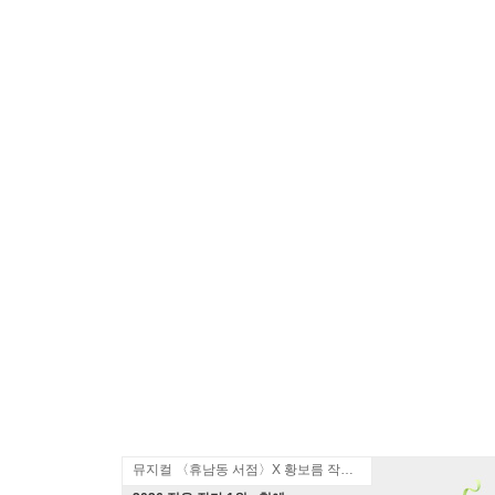
뮤지컬 〈휴남동 서점〉X 황보름 작가 북토크