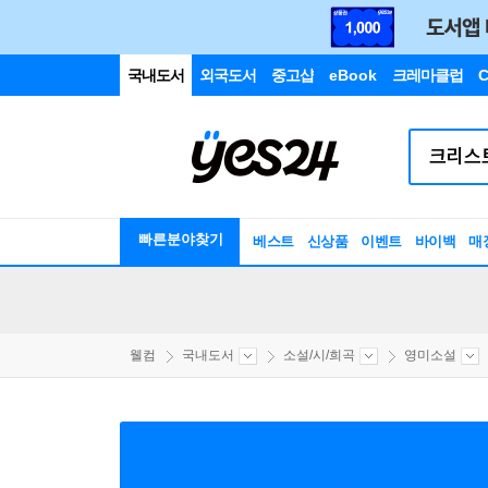
국내도서
외국도서
중고샵
eBook
크레마클럽
C
빠른분야찾기
베스트
신상품
이벤트
바이백
매
웰컴
국내도서
소설/시/희곡
영미소설