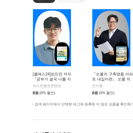
[클래스24]임민찬 저자
『쏘쿨의 구축명품 아파
『공부가 결국 너를 지
트 내집마련』 쏘쿨 저
켜줄 거야』온라인 북토
자 온라인 북토크
퍼스트펭귄콘텐츠
진서원
크
0
원
(0% 할인)
0
원
(0% 할인)
검색 페이지에서 선택된 태그에 등록된 더 많은 상품을 확인해 