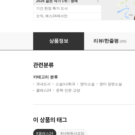
2026 젊은 작가 1위 : 청예
기간 한정 특가 도서
오직, 예스24에서만
[독서모임] 책여사와 『리틀 라이프 1,2』 함께
상품정보
리뷰/한줄평
(0/0)
관련분류
카테고리 분류
국내도서
소설/시/희곡
영미소설
영미 장편소설
클래스24
문학·인문·교양
이 상품의 태그
#클래스24
#사락독서모임