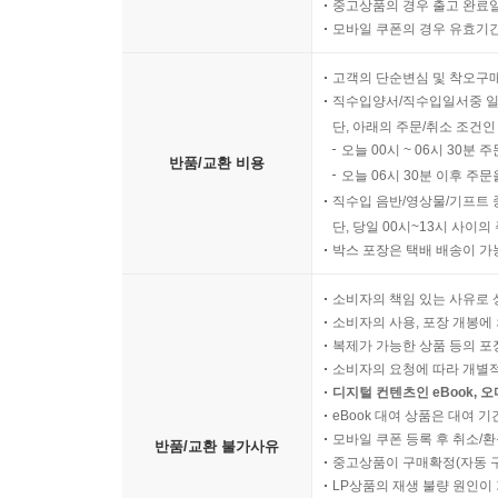
중고상품의 경우 출고 완료일
모바일 쿠폰의 경우 유효기간(
고객의 단순변심 및 착오구
직수입양서/직수입일서중 일
단, 아래의 주문/취소 조건인
오늘 00시 ~ 06시 30분 
반품/교환 비용
오늘 06시 30분 이후 주문
직수입 음반/영상물/기프트 
단, 당일 00시~13시 사이
박스 포장은 택배 배송이 가
소비자의 책임 있는 사유로 
소비자의 사용, 포장 개봉에 
복제가 가능한 상품 등의 포장을 
소비자의 요청에 따라 개별
디지털 컨텐츠인 eBook, 
eBook 대여 상품은 대여 기
모바일 쿠폰 등록 후 취소/환
반품/교환 불가사유
중고상품이 구매확정(자동 
LP상품의 재생 불량 원인이 기