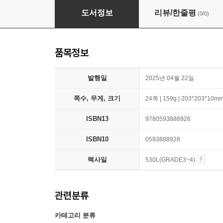
Bluey: The Decider
도서정보
리뷰/한줄평
(0/0)
품목정보
발행일
2025년 04월 22일
쪽수, 무게, 크기
24쪽 | 159g | 203*203*10m
ISBN13
9780593888926
ISBN10
0593888928
렉사일
530L(GRADE3~4)
관련분류
카테고리 분류