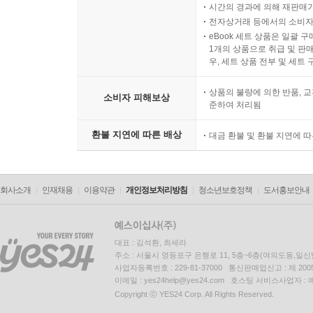
시간의 경과에 의해 재판매가
전자상거래 등에서의 소비자
eBook 세트 상품은 일괄 
1개의 상품으로 취급 및 판매
우, 세트 상품 전부 및 세트
상품의 불량에 의한 반품, 교
소비자 피해보상
준하여 처리됨
환불 지연에 따른 배상
대금 환불 및 환불 지연에 
회사소개
인재채용
이용약관
개인정보처리방침
청소년보호정책
도서홍보안내
대표 : 김석환, 최세라
주소 : 서울시 영등포구 은행로 11, 5층~6층(여의도동,일신
사업자등록번호 : 229-81-37000 통신판매업신고 : 제 200
이메일 : yes24help@yes24.com 호스팅 서비스사업자 :
Copyright ⓒ YES24 Corp. All Rights Reserved.