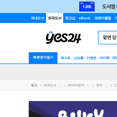
국내도서
외국도서
중고샵
eBook
크레마클럽
C
빠른분야찾기
베스트
신상품
이벤트
바이백
매
웰컴
외국도서
유아/어린이
유아
[