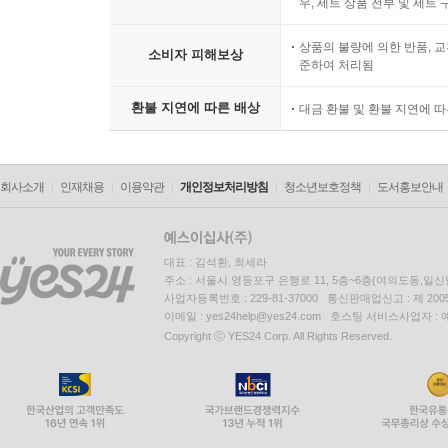
우, 세트 상품 전부 및 세트
상품의 불량에 의한 반품, 교
소비자 피해보상
준하여 처리됨
환불 지연에 따른 배상
대금 환불 및 환불 지연에 
회사소개
인재채용
이용약관
개인정보처리방침
청소년보호정책
도서홍보안내
대표 : 김석환, 최세라
주소 : 서울시 영등포구 은행로 11, 5층~6층(여의도동,일신
사업자등록번호 : 229-81-37000 통신판매업신고 : 제 200
이메일 : yes24help@yes24.com 호스팅 서비스사업자 :
Copyright ⓒ YES24 Corp. All Rights Reserved.