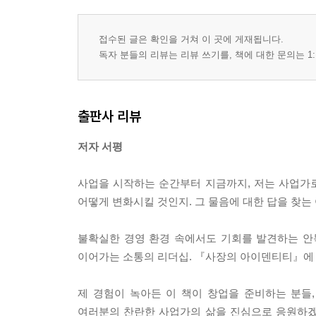
| 누구를 위한 사업인가?
접수된 글은 확인을 거쳐 이 곳에 게재됩니다.
| 4P 전략으로 승부하라
독자 분들의 리뷰는 리뷰 쓰기를, 책에 대한 문의는 1:
| 온라인 마케팅의 신세계
| 사장님도 영업의 신이 될 수 있다
| 데이터가 알려주는 고객의 속마음
출판사 리뷰
4장 | 브랜드, 고객과 소통하는 당신의 얼굴
저자 서평
| 브랜드, 당신의 사업 가치를 높이는 도구
사업을 시작하는 순간부터 지금까지, 저는 사업가로
| 남다른 브랜드의 비밀
어떻게 변화시킬 것인지. 그 물음에 대한 답을 찾는
| 일관된 메시지가 브랜드를 강하게 한다
| 온라인 브랜드 관리의 기술
불확실한 경영 환경 속에서도 기회를 발견하는 안목
| 고객의 마음을 사로잡는 브랜드 경험 디자인
이어가는 소통의 리더십. 『사장의 아이덴티티』에 
5장 | 숫자로 사업을 지배하라
제 경험이 녹아든 이 책이 창업을 준비하는 분들
여러분의 찬란한 사업가의 삶을 진심으로 응원하겠습