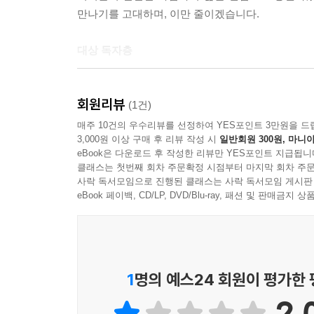
| 재무제표, 사업의 건강을 체크하는 도구
만나기를 고대하며, 이만 줄이겠습니다.
| 현금이 왕이다
| 이익이 나는 구조를 만들어라
대상 독자층
| 성장을 위한 자금 조달 전략
| 세금 폭탄을 피하는 사장님의 지혜
이 책의 대상 독자층은 다음과 같습니다.
회원리뷰
(1건)
6장 | 함께 성장하는 조직 만들기
1. 창업을 꿈꾸는 예비 사업가 : 창업의 첫걸음
매주 10건의 우수리뷰를 선정하여 YES포인트 3만원을 드
3,000원 이상 구매 후 리뷰 작성 시
일반회원 300원, 마니아
선정부터 사업계획서 작성까지 실전 노하우가 필요
| 꼭 맞는 인재를 찾아라
eBook은 다운로드 후 작성한 리뷰만 YES포인트 지급됩니
클래스는 첫번째 회차 주문확정 시점부터 마지막 회차 주문
| 배움은 성장의 씨앗
2. 소상공인 및 자영업자 : 이미 사업을 운영 
사락 독서모임으로 진행된 클래스는 사락 독서모임 게시판
| 성과는 공정하게 보상하라
모색하는 사람
eBook 페이백, CD/LP, DVD/Blu-ray, 패션 및 판매금
| 함께 웃을 때 더 크게 웃는다
| 리더십은 사람을 움직이는 힘
3. 기존 기업의 CEO 및 임원 : 급변하는 경영 
사람, 다음 성장 동력을 발굴하고 혁신을 주도하려
7장 | 변화는 기회다
1
명의 예스24 회원이 평가한
4. 스타트업 창업자 : 획기적인 아이디어와 기
| 트렌드를 읽는 사장님의 혜안
2.
극복하고 싶은 사람