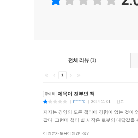
| R&D에 투자하라
| 블루오션을 찾아 떠나는 사장님
5. 경영학도 및 MBA 학생 : 창업이나 경영 분야
| 기술 트렌드에 올라타라
| 100년 기업을 꿈꾸며
8장 | 떠날 때 더 멋지게
| 엑시트, 제2의 창업
전체 리뷰
(1)
| 정점을 노려라
| 인수합병의 달인 되기
1
| IPO, 더 큰 무대를 향한 도전
| 엑시트 후에도 인생은 계속된다
제목이 전부인 책
종이책
t******0
2024-11-01
신고
|
|
|
저자는 경영의 모든 챕터에 경험이 없는 것이 없
같다. 그런데 챕터 별 시작은 로봇의 대답같을
이 리뷰가 도움이 되었나요?