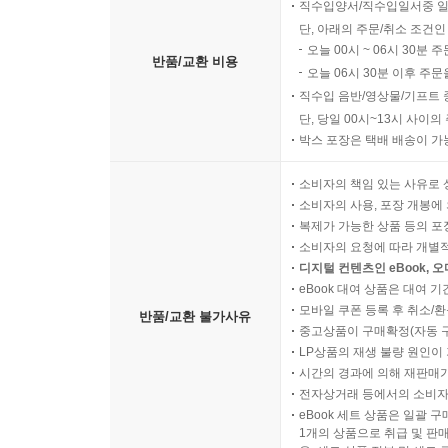
직수입양서/직수입일서중 일
단, 아래의 주문/취소 조건인
오늘 00시 ~ 06시 30분 
반품/교환 비용
오늘 06시 30분 이후 주문
직수입 음반/영상물/기프트 
단, 당일 00시~13시 사이
박스 포장은 택배 배송이 가
소비자의 책임 있는 사유로 
소비자의 사용, 포장 개봉에 
복제가 가능한 상품 등의 포장을 
소비자의 요청에 따라 개별
디지털 컨텐츠인 eBook, 
eBook 대여 상품은 대여 기
모바일 쿠폰 등록 후 취소/환
반품/교환 불가사유
중고상품이 구매확정(자동 
LP상품의 재생 불량 원인이 기
시간의 경과에 의해 재판매가
전자상거래 등에서의 소비자
eBook 세트 상품은 일괄 
1개의 상품으로 취급 및 판매