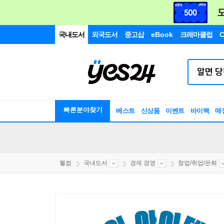
국내도서
외국도서
중고샵
eBook
크레마클럽
C
빠른분야찾기
베스트
신상품
이벤트
바이백
매
웰컴
국내도서
경제 경영
창업/취업/은퇴