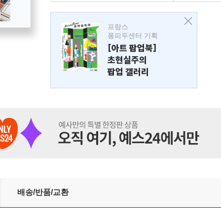
프랑스
퐁피두센터 기획
[아트 팝업북]
초현실주의
팝업 갤러리
배송/반품/교환