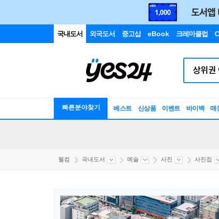
국내도서
외국도서
중고샵
eBook
크레마클럽
C
빠른분야찾기
베스트
신상품
이벤트
바이백
매
웰컴
국내도서
예술
사진
사진집