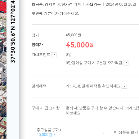
최용준
,
김지훈
저/
전가경
기획
사월의눈
2024년 06월 28일
첫번째 리뷰어가 되어주세요.
정가
45,000원
45,000
원
판매가
YES포인트
0원
5만원이상 구매 시 2천원 추가적립
결제혜택
카드/간편결제 혜택을 확인하세요
구매 시 참고사항
현재 새 상품은 구매 할 수 없습니다. 아래 
해보세요.
중고상품 (2개)
이 상품을 팔기
45,000원 ~