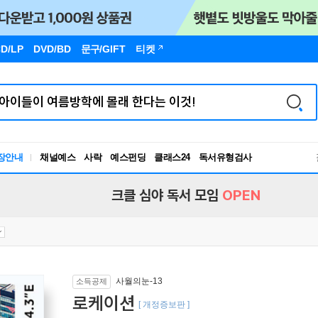
D/LP
DVD/BD
문구
/GIFT
티켓
독서유형검사
장안내
채널예스
사락
예스펀딩
클래스24
RBTI Lab
독서유형검사
크클 심야 독서 모임
OPEN
사월의눈-13
소득공제
로케이션
[ 개정증보판 ]