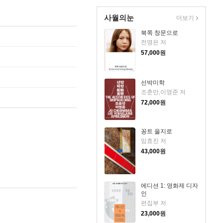
사월의눈
더보기
북쪽 창문으로
전명은 저
57,000
원
선박미학
조춘만,이영준 저
72,000
원
꽁트 을지로
임효진 저
43,000
원
에디션 1: 영화제 디자
인
편집부 저
23,000
원