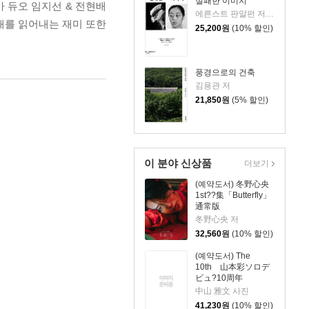
실패한 이미지
가 듀오 임지선 & 전현배
에른스트 판알펀 저/김남시 역
새를 읽어내는 재미 또한
25,200
원
(10% 할인)
풍경으로의 건축
김용관 저
21,850
원
(5% 할인)
이 분야 신상품
더보기
(예약도서) 冬野心央
1st??集「Butterfly」
通常版
冬野心央 저
32,560
원
(10% 할인)
(예약도서) The
10th 山本彩ソロデ
ビュ?10周年
ANNIVERSARY
中山 雅文 사진
BOOK
41,230
원
(10% 할인)