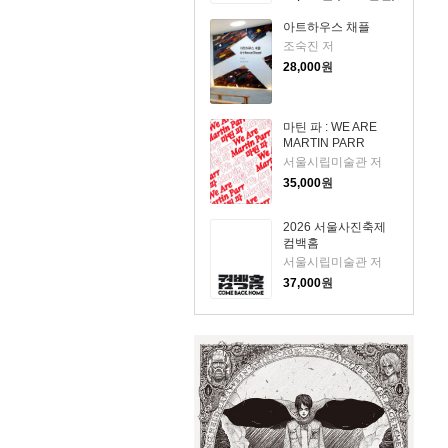
아트하우스 채플
조숙진 저
28,000
원
마틴 파 : WE ARE
MARTIN PARR
서울시립미술관 저
35,000
원
2026 서울사진축제
컴백홈
서울시립미술관 저
37,000
원