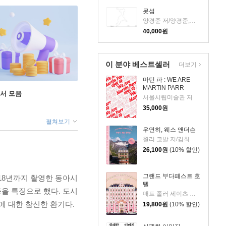
못섬
양경준 저/양경준,줄리 첸 역
40,000
원
이 분야 베스트셀러
더보기
마틴 파 : WE ARE
MARTIN PARR
도서 모음
서울시립미술관 저
35,000
원
펼쳐보기
우연히, 웨스 앤더슨
월리 코발 저/김희진 역
26,100
원
(10% 할인)
그랜드 부다페스트 호
2018년까지 촬영한 동아시
텔
을 특징으로 했다. 도시
매트 졸러 세이츠 저/조동섭 역
 대한 참신한 환기다.
19,800
원
(10% 할인)