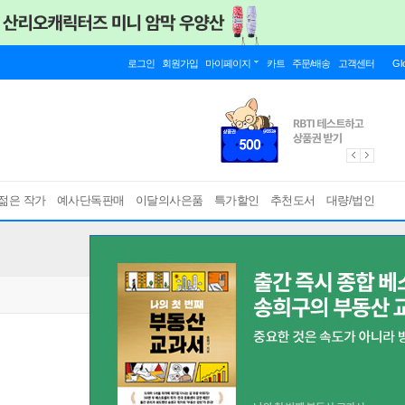
로그인
회원가입
마이페이지
카트
주문/배송
고객센터
Gl
젊은 작가
예사단독판매
이달의사은품
특가할인
추천도서
대량/법인