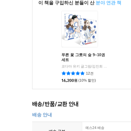
이 책을 구입하신 분들이 산
분야 연관 책
푸른 꽃 그릇의 숲 9~10권
세트
코다마 유키 글그림/김진희 역
문학동네
|
12건
16,200
원
(10% 할인)
배송/반품/교환 안내
배송 안내
예스24 배송