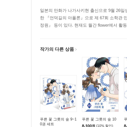
일본의 만화가 나가사키현 출신으로 9월 26일생 A형
한 『언덕길의 아폴론』으로 제 67회 소학관 
정원』 등이 있다. 현재도 월간 flower에서 활
작가의 다른 상품
푸른 꽃 그릇의 숲 9~1
푸른 꽃 그릇의 숲 10
푸
0권 세트
8,100
원
(10% 할인)
8