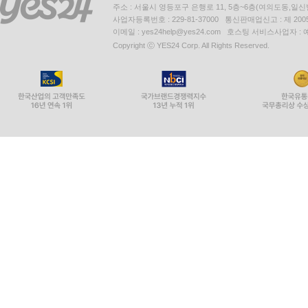
주소 : 서울시 영등포구 은행로 11, 5층~6층(여의도동,일신
사업자등록번호 : 229-81-37000 통신판매업신고 : 제 200
이메일 : yes24help@yes24.com 호스팅 서비스사업자 :
Copyright ⓒ YES24 Corp. All Rights Reserved.