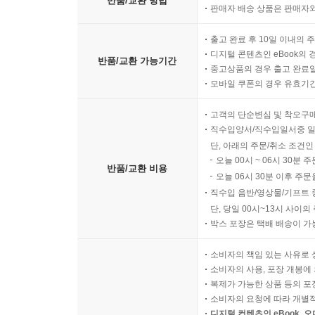
반품/교환 방법
판매자 배송 상품은 판매자와
출고 완료 후 10일 이내의 
디지털 콘텐츠인 eBook의 
반품/교환 가능기간
중고상품의 경우 출고 완료일
모바일 쿠폰의 경우 유효기간(
고객의 단순변심 및 착오구
직수입양서/직수입일서중 일
단, 아래의 주문/취소 조건인
오늘 00시 ~ 06시 30분 
반품/교환 비용
오늘 06시 30분 이후 주문
직수입 음반/영상물/기프트 
단, 당일 00시~13시 사이
박스 포장은 택배 배송이 가
소비자의 책임 있는 사유로 
소비자의 사용, 포장 개봉에 
복제가 가능한 상품 등의 포장을 
소비자의 요청에 따라 개별
디지털 컨텐츠인 eBook, 