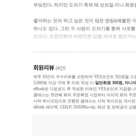
부딪친다. 하지만 도자기 축제 때 선보일 미니 화병
좋아하는 것과 하고 싶은 것이 많은 명랑&쾌활한
하나도 없다. 그런 두 사람이 도자기를 통해 서로
요소다. 순정만화의 바람직한 길을 제대로 밟아가는
『푸른 꽃 그릇의 숲』에서는 도자기 이야기도 제
하사미야끼(하사미도자기)라는 고유명사로 불리며 
회원리뷰
자세하게 다루고 있어, 평소 도자기에 대해 알고
(4건)
사람들의 열정과 애정, 직업의식 등도 엿볼 수 
매주 10건의 우수리뷰를 선정하여 YES포인트 3만원을 드
3,000원 이상 구매 후 리뷰 작성 시
일반회원 300원, 마니아
일렁이면서 선해질 것 같은 기분까지 드는 것이 코다
eBook은 다운로드 후 작성한 리뷰만 YES포인트 지급됩니
클래스는 첫번째 회차 주문확정 시점부터 마지막 회차 주문
다시 로맨스로 돌아와서, 하는 일 뿐만 아니라 
사락 독서모임으로 진행된 클래스는 사락 독서모임 게시판
사람의 불꽃 튀는 감정이 과연 한 그릇의 사랑으로 
eBook 페이백, CD/LP, DVD/Blu-ray, 패션 및 판매금