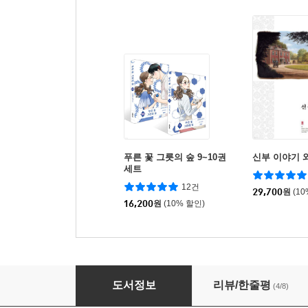
푸른 꽃 그릇의 숲 9~10권
신부 이야기 
세트
12건
29,700
원
(1
16,200
원
(10% 할인)
푸른 꽃 그릇의 숲 3
도서정보
리뷰/한줄평
(4/8)