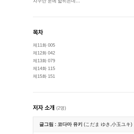
자꾸만 눈에 밟히는데…
목차
제11화 005
제12화 042
제13화 079
제14화 115
제15화 151
저자 소개
(2명)
글그림 :
코다마 유키
(こだま ゆき,小玉ユキ)