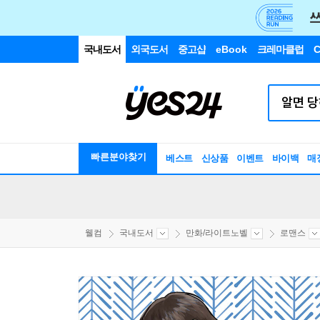
국내도서
외국도서
중고샵
eBook
크레마클럽
C
빠른분야찾기
베스트
신상품
이벤트
바이백
매
웰컴
국내도서
만화/라이트노벨
로맨스