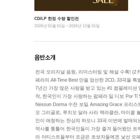
CD/LP 한정 수량 할인전
2026년 01월 01일 ~ 2026년 12월 31일
음반소개
전곡 오리지널 음원, 리마스터링 및 해설 수록! (2
페라의 All-Time Best 만을 엄선한 2CD, 3
7년간 가장 많은 사랑을 받고 있는 #1 컴필레이션 
작, 한국인이 가장 사랑하는 팝페라 일 디보 Por Ti Sere
Nessun Dorma 수잔 보일 Amazing Grace 프리
오 그리골로, 루치오 달라 사라 맥라클란, 마이클 볼튼
인이 애청하는 천상의 하모니 33곡 이번에 발매되는
역사를 통틀어 한국인들이 가장 즐겨 들어왔던 트랙들
라 아티스트들부터 조금은 초보자들에겐 낯선 오페