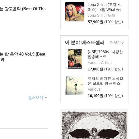
Jorja Smith (조자 스
광고음악 (Best Of The
미스) - 3집 What Are
The Odds [심플 바이
Jorja Smith 노래
올렛 컬러 LP]
57,900
원
(19% 할인)
이 분야 베스트셀러
더보기
[USB] 7080이 사랑한
 음악 40 Vol.9 (Best
팝송베스트
.9)
Various Artists
17,800
원
(19% 할인)
추억의 숨겨진 보석같
은 올드팝 명곡 베스
트: 세시봉과 6080 세
Various
대 번안 및 희귀곡 모
10,100
원
(19% 할인)
펼쳐보기
음