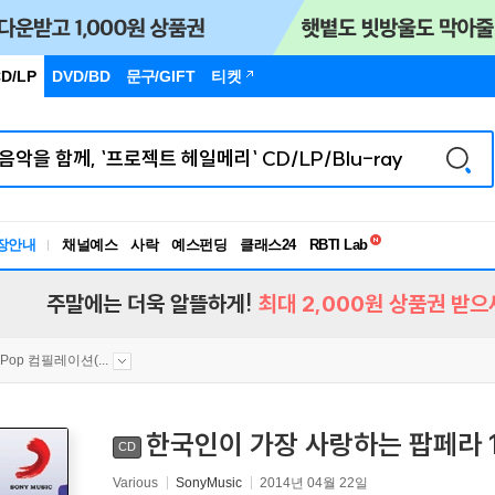
D/LP
DVD/BD
문구
/GIFT
티켓
독서유형검사
RBTI Lab
장안내
채널예스
사락
예스펀딩
클래스24
독서유형검사
주말에는 더욱 알뜰하게!
최대 2,000원 상품권 받으
Pop 컴필레이션(...
한국인이 가장 사랑하는 팝페라 
CD
Various
SonyMusic
2014년 04월 22일