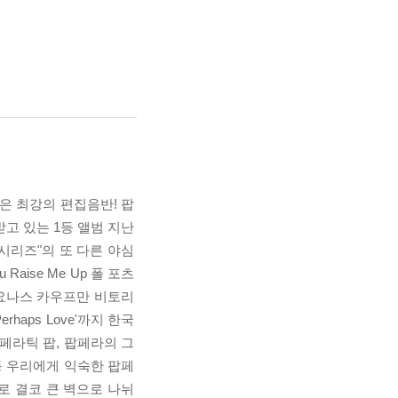
모은 최강의 편집음반! 팝
 받고 있는 1등 앨범 지난
 시리즈"의 또 다른 야심
 Raise Me Up 폴 포츠
반코, 요나스 카우프만 비토리
aps Love'까지 한국
페라틱 팝, 팝페라의 그
등 우리에게 익숙한 팝페
 결코 큰 벽으로 나뉘