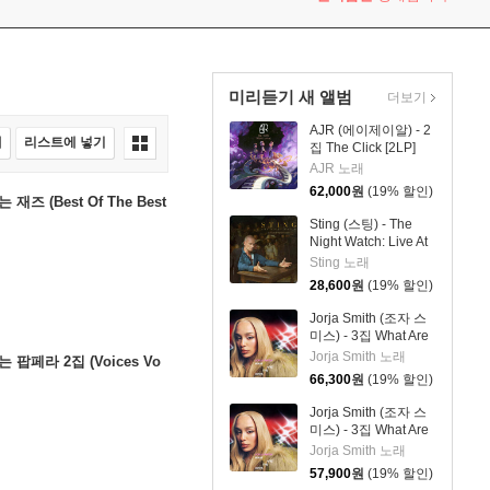
미리듣기 새 앨범
더보기
AJR (에이제이알) - 2
매
리스트에 넣기
집 The Click [2LP]
AJR 노래
62,000
원
(19% 할인)
 (Best Of The Best
Sting (스팅) - The
Night Watch: Live At
The Rijksmuseum
Sting 노래
28,600
원
(19% 할인)
Jorja Smith (조자 스
미스) - 3집 What Are
The Odds [스플래터
Jorja Smith 노래
팝페라 2집 (Voices Vo
컬러 LP]
66,300
원
(19% 할인)
Jorja Smith (조자 스
미스) - 3집 What Are
The Odds [심플 오렌
Jorja Smith 노래
지 컬러 LP]
57,900
원
(19% 할인)