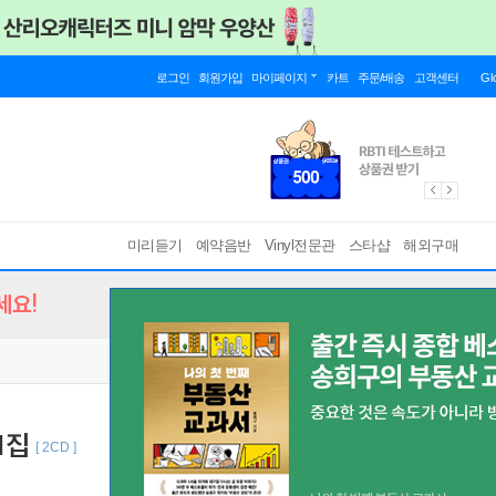
로그인
회원가입
마이페이지
카트
주문/배송
고객센터
Gl
미리듣기
예약음반
Vinyl전문관
스타샵
해외구매
세요!
1집
[ 2CD ]