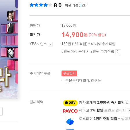
8.0
회원리뷰(
1
건)
판매가
19,000원
14,900
원
할인가
(22% 할인)
YES포인트
150원 (1% 적립) + 마니아추가적립
5만원이상 구매 시 2천원 추가적립
추가혜택쿠폰
쿠폰받기
주문금액대별 할인쿠폰
결제혜택
카카오페이
2,000원 즉시할인
일
페이코
1% 할인
포인트 결제시
토스페이
1만P 추첨 적립
+ 생애