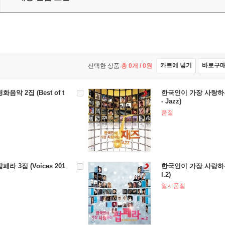
카트에 넣기
바로구
선택한 상품
총
0
개 /
0
원
악 2집 (Best of t
한국인이 가장 사랑하는 재즈
- Jazz)
품절
 3집 (Voices 201
한국인이 가장 사랑하는 
l.2)
일시품절