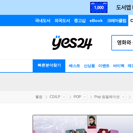
국내도서
외국도서
중고샵
eBook
크레마클럽
C
빠른분야찾기
베스트
신상품
이벤트
바이백
매
웰컴
CD/LP
POP
Pop 컴필레이션