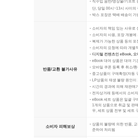
직수입 음반/영상물/기프트 
단, 당일 00시~13시 사이
박스 포장은 택배 배송이 가
소비자의 책임 있는 사유로 
소비자의 사용, 포장 개봉에 
복제가 가능한 상품 등의 포장을 
소비자의 요청에 따라 개별
디지털 컨텐츠인 eBook, 
eBook 대여 상품은 대여 기
모바일 쿠폰 등록 후 취소/환
반품/교환 불가사유
중고상품이 구매확정(자동 
LP상품의 재생 불량 원인이 기
시간의 경과에 의해 재판매가
전자상거래 등에서의 소비자
eBook 세트 상품은 일괄 
1개의 상품으로 취급 및 판매
우, 세트 상품 전부 및 세트
상품의 불량에 의한 반품, 교
소비자 피해보상
준하여 처리됨