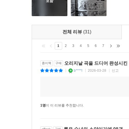
포함
전체 리뷰
(31)
1
2
3
4
5
6
7
오리지날 곡을 드디어 완성시킨
종이책
구매
b****l
2026-03-28
신고
|
|
|
1명
이 이 리뷰를 추천합니다.
eBook
구매