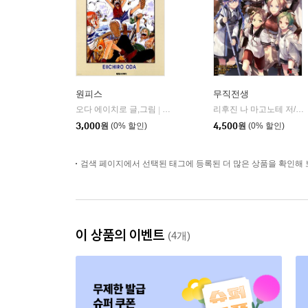
원피스
무직전생
오다 에이치로 글,그림
대원씨아이/DCW
리후진 나 마고노테 저/시로타카 그림/한신남 역
|
3,000
원
(0% 할인)
4,500
원
(0% 할인)
검색 페이지에서 선택된 태그에 등록된 더 많은 상품을 확인해 
이 상품의 이벤트
(4개)