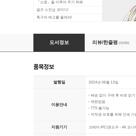
「소원」을 이루어 주기 위해
걸즈 스킨십 코미디!
축구의 에고를 울려라!
록은 숙녀의 소양이기에
도서정보
리뷰/한줄평
(31/50)
품목정보
발행일
2024년 06월 13일
배송 없이 구매 후 바로 읽
제한없음
이용안내
TTS 불가능
저작권 보호를 위해 인쇄 기
지원기기
크레마 /PC(윈도우 - 4K 모