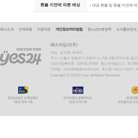
환불 지연에 따른 배상
대금 환불 및 환불 지연에 
회사소개
인재채용
이용약관
개인정보처리방침
청소년보호정책
도서홍보안내
대표 : 김석환, 최세라
주소 : 서울시 영등포구 은행로 11, 5층~6층(여의도동,일신
사업자등록번호 : 229-81-37000 통신판매업신고 : 제 200
이메일 : yes24help@yes24.com 호스팅 서비스사업자 :
Copyright ⓒ YES24 Corp. All Rights Reserved.