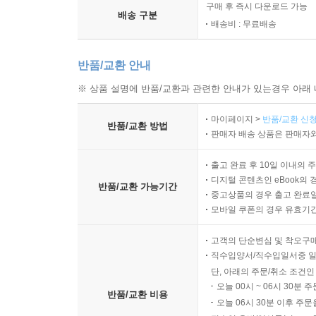
구매 후 즉시 다운로드 가능
배송 구분
배송비 : 무료배송
반품/교환 안내
※ 상품 설명에 반품/교환과 관련한 안내가 있는경우 아래 
마이페이지 >
반품/교환 신청
반품/교환 방법
판매자 배송 상품은 판매자와
출고 완료 후 10일 이내의 
디지털 콘텐츠인 eBook의 
반품/교환 가능기간
중고상품의 경우 출고 완료일
모바일 쿠폰의 경우 유효기간(
고객의 단순변심 및 착오구
직수입양서/직수입일서중 일
단, 아래의 주문/취소 조건인
오늘 00시 ~ 06시 30분 
반품/교환 비용
오늘 06시 30분 이후 주문