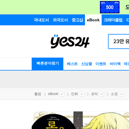
국내도서
외국도서
중고샵
eBook
크레마클럽
C
빠른분야찾기
베스트
신상품
이벤트
바이백
매
웰컴
eBook
만화
코믹
소장