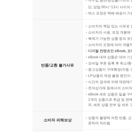
직수입 음반/영상물/기프트 
단, 당일 00시~13시 사이
박스 포장은 택배 배송이 가
소비자의 책임 있는 사유로 
소비자의 사용, 포장 개봉에 
복제가 가능한 상품 등의 포장을 
소비자의 요청에 따라 개별
디지털 컨텐츠인 eBook, 
eBook 대여 상품은 대여 기
모바일 쿠폰 등록 후 취소/환
반품/교환 불가사유
중고상품이 구매확정(자동 
LP상품의 재생 불량 원인이 기
시간의 경과에 의해 재판매가
전자상거래 등에서의 소비자
eBook 세트 상품은 일괄 
1개의 상품으로 취급 및 판매
우, 세트 상품 전부 및 세트
상품의 불량에 의한 반품, 교
소비자 피해보상
준하여 처리됨