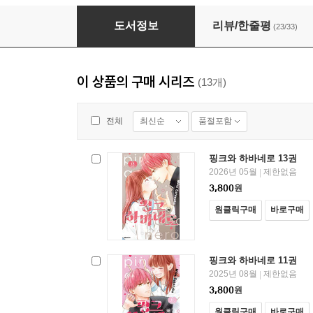
핑크와 하바네로 07권
도서정보
리뷰/한줄평
(23/33)
이 상품의 구매 시리즈
(13개)
최신순
품절포함
전체
핑크와 하바네로 13권
2026년 05월
제한없음
|
3,800
원
원클릭구매
바로구매
핑크와 하바네로 11권
2025년 08월
제한없음
|
3,800
원
원클릭구매
바로구매