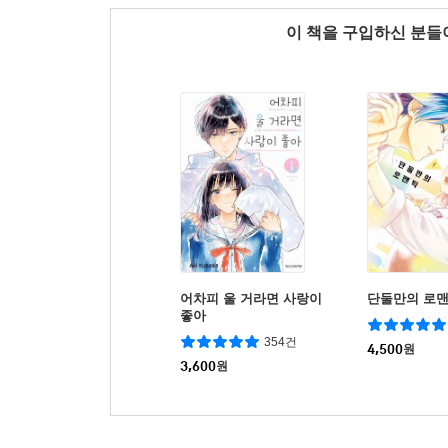
이 책을 구입하신 분
어차피 울 거라면 사랑이
단둘만의 로
좋아
354건
4,500
원
3,600
원