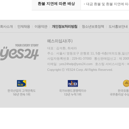
환불 지연에 따른 배상
대금 환불 및 환불 지연에 
회사소개
인재채용
이용약관
개인정보처리방침
청소년보호정책
도서홍보안내
대표 : 김석환, 최세라
주소 : 서울시 영등포구 은행로 11, 5층~6층(여의도동,일신
사업자등록번호 : 229-81-37000 통신판매업신고 : 제 200
이메일 : yes24help@yes24.com 호스팅 서비스사업자 :
Copyright ⓒ YES24 Corp. All Rights Reserved.