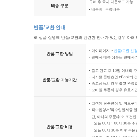
구매 후 즉시 다운로드 가능
배송 구분
배송비 : 무료배송
반품/교환 안내
※ 상품 설명에 반품/교환과 관련한 안내가 있는경우 아래 
마이페이지 >
반품/교환 신청
반품/교환 방법
판매자 배송 상품은 판매자와
출고 완료 후 10일 이내의 
디지털 콘텐츠인 eBook의 
반품/교환 가능기간
중고상품의 경우 출고 완료일
모바일 쿠폰의 경우 유효기간(
고객의 단순변심 및 착오구
직수입양서/직수입일서중 일
단, 아래의 주문/취소 조건인
오늘 00시 ~ 06시 30분 
반품/교환 비용
오늘 06시 30분 이후 주문