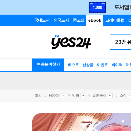
국내도서
외국도서
중고샵
eBook
크레마클럽
C
빠른분야찾기
베스트
신상품
이벤트
바이백
매
웰컴
eBook
만화
일본순정
소장