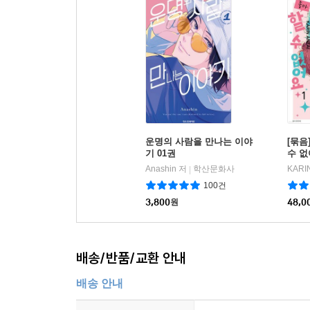
운명의 사람을 만나는 이야
[묶음
기 01권
수 없
Anashin 저
학산문화사
KARI
|
100건
3,800
원
48,0
배송/반품/교환 안내
배송 안내