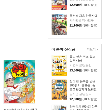
12,600
원
(10% 할인)
용선생 처음 한국사 2
사회평론 역사연구소,정지은,이현희 글/뭉선생,윤효식,이우일 그림
11,700
원
(10% 할인)
이 분야 신상품
더보기
풀고 싶은 퀴즈 알고
싶은 나라
박영수 글/신동민 그림
13,500
원
(10% 할인)
찾아라! 한국을 빛낸
100명의 위인들 : 숨
은그림찾기와 노랫말
로 만나는 한국사 이
김지연 글/김잔디 그림
야기
12,600
원
(10% 할인)
최태성의 한능검 한국
정승제의 수학 대모험 3