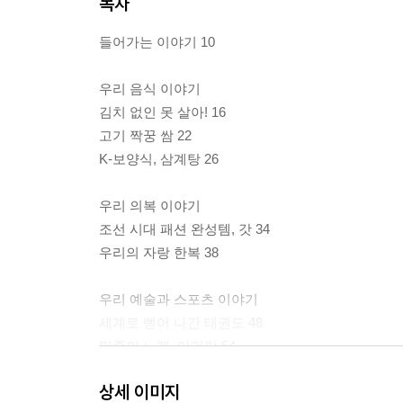
목차
들어가는 이야기 10
우리 음식 이야기
김치 없인 못 살아! 16
고기 짝꿍 쌈 22
K-보양식, 삼계탕 26
우리 의복 이야기
조선 시대 패션 완성템, 갓 34
우리의 자랑 한복 38
우리 예술과 스포츠 이야기
세계로 뻗어 나간 태권도 48
민족의 노래, 아리랑 54
우리의 판소리를 찾아서 58
상세 이미지
손기정이 아니라 손 기테이? 62