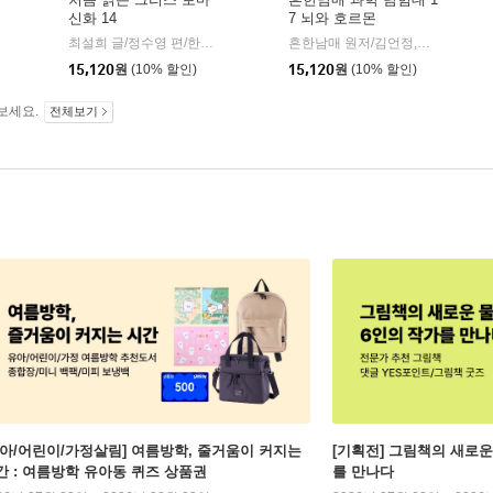
신화 14
7 뇌와 호르몬
미래엔아이세움
|
최설희 글/정수영 편/한현동 그림
미래엔아이세움
흔한남매 원저/김언정,송은경 글/김덕영 그림/권경아 감수
|
15,120
원
(10% 할인)
15,120
원
(10% 할인)
보세요.
전체보기
유아/어린이/가정살림] 여름방학, 줄거움이 커지는
[기획전] 그림책의 새로운
간 : 여름방학 유아동 퀴즈 상품권
를 만나다