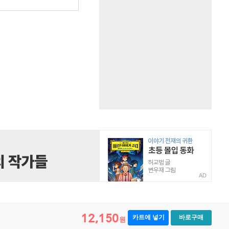
원
AD
12,150
카트에 넣기
바로구매
원