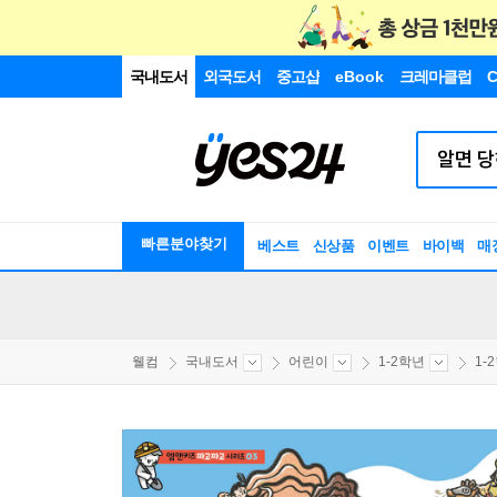
국내도서
외국도서
중고샵
eBook
크레마클럽
C
빠른분야찾기
베스트
신상품
이벤트
바이백
매
웰컴
국내도서
어린이
1-2학년
1-