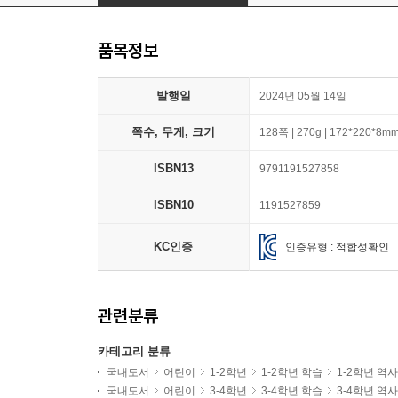
품목정보
발행일
2024년 05월 14일
쪽수, 무게, 크기
128쪽 | 270g | 172*220*8m
ISBN13
9791191527858
ISBN10
1191527859
KC인증
인증유형 : 적합성확인
관련분류
카테고리 분류
국내도서
어린이
1-2학년
1-2학년 학습
1-2학년 역
국내도서
어린이
3-4학년
3-4학년 학습
3-4학년 역