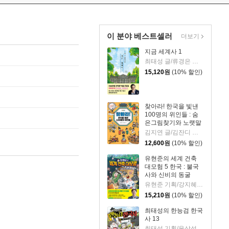
이 분야 베스트셀러
더보기
지금 세계사 1
최태성 글/류경은 그림
15,120
원
(10% 할인)
찾아라! 한국을 빛낸
100명의 위인들 : 숨
은그림찾기와 노랫말
로 만나는 한국사 이
김지연 글/김잔디 그림
야기
12,600
원
(10% 할인)
유현준의 세계 건축
대모험 5 한국 : 불국
사와 신비의 동굴
유현준 기획/강지혜 글/불곰 그림
15,210
원
(10% 할인)
최태성의 한능검 한국
사 13
최태성 기획/윤상석 글/이태영 그림