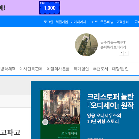
로그인
회원가입
마이페이지
카트
주문/배송
고객센터
Gl
름방학혜택
예사단독판매
이달의사은품
특가할인
추천도서
대량/법인
파고파고