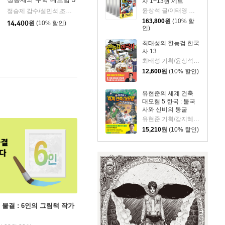
사 1~13권 세트
윤상석 글/이태영 그림
정승제 감수/설민석,조영선 글/재담웹툰랩 그림
단꿈아이
|
주니어김영사
|
163,800
원
(10% 할
14,400
원
(10% 할인)
인)
최태성의 한능검 한국
사 13
최태성 기획/윤상석 글/이태영 그림
12,600
원
(10% 할인)
유현준의 세계 건축
대모험 5 한국 : 불국
사와 신비의 동굴
유현준 기획/강지혜 글/불곰 그림
15,210
원
(10% 할인)
 물결 : 6인의 그림책 작가