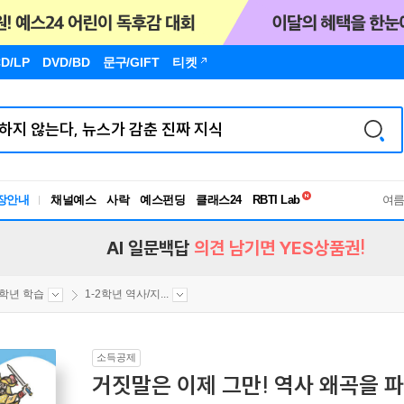
D/LP
DVD/BD
문구
/GIFT
티켓
독서유형검사
RBTI Lab
장안내
채널예스
사락
예스펀딩
클래스24
독서유형검사
여
AI 일문백답
의견 남기면 YES상품권!
2학년 학습
1-2학년 역사/지...
소득공제
거짓말은 이제 그만! 역사 왜곡을 