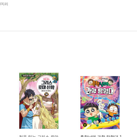
사/지리
처음 읽는 그리스 로마
흔한남매 과학 탐험대 1