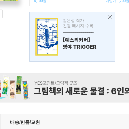
8,100원
매입가 1,700
김은성 작가
친필 메시지 수록
---------------
[예스리커버]
빵야 TRIGGER
배송/반품/교환