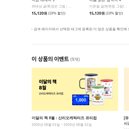
최태성 글/류경은 그림
다산어린이
이문열 글/한현동 그림/윤종문 편
|
15,120
원
(10% 할인)
15,120
원
(10% 할인)
검색 페이지에서 선택된 태그에 등록된 더 많은 상품을 확인해 
이 상품의 이벤트
(9개)
이달의 책 8월 : 산리오캐릭터즈 유리컵
[
시
2026년 08월 01일 ~ 2026년 08월 31일