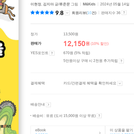
이현정
,
김지아
글/
류준문
그림
M&Kids
2024년 05월 14일
9.8
회원리뷰(
10
건)
판매지수 36
정가
13,500원
12,150
원
판매가
(10% 할인)
YES포인트
670원 (5% 적립)
5만원이상 구매 시 2천원 추가적립
결제혜택
카드/간편결제 혜택을 확인하세요
배송안내
배송비 : 유료 (도서 15,000원 이상 무료)
eBook
이 상품을 팔기