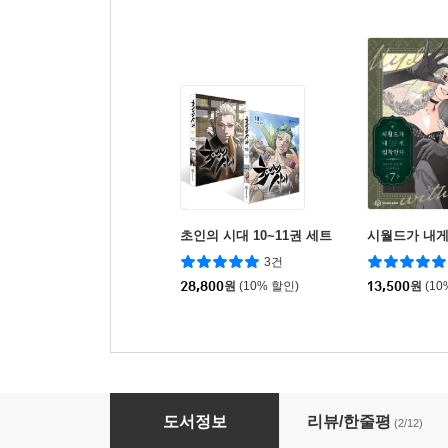
초인의 시대 10~11권 세트
시월드가 내게
3건
28,800
원
(10% 할인)
13,500
원
(10
만화 나 혼자만 레벨업 11 한정판
도서정보
리뷰/한줄평
(2/12)