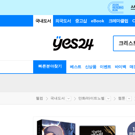
국내도서
외국도서
중고샵
eBook
크레마클럽
C
빠른분야찾기
베스트
신상품
이벤트
바이백
매
웰컴
국내도서
만화/라이트노벨
웹툰