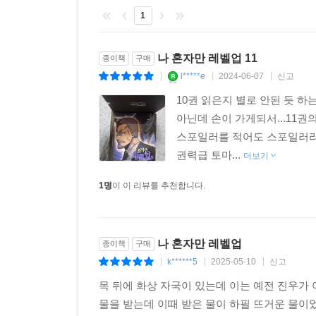
1
나 혼자만 레벨업 11
종이책
구매
l*****e
2024-06-07
신고
|
|
|
10권 읽은지 별로 안된 듯 하
아닌데 손이 가게되서...11
스포일러를 적어도 스포일러라
권력급 토마...
더보기
1명
이 이 리뷰를 추천합니다.
나 혼자만 레벨업
종이책
구매
k******5
2025-05-10
신고
|
|
|
목 뒤에 화상 자국이 있는데 이는 예전 진우가
물을 받는데 이때 받은 물이 하필 뜨거운 물이