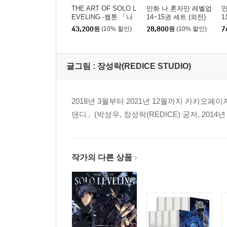
THE ART OF SOLO L
만화 나 혼자만 레벨업
만
EVELING -웹툰 「나
14~15권 세트 (외전)
1
혼자만 레벨업」 공식
43,200
원
(10% 할인)
28,800
원
(10% 할인)
7
아트북-
글그림 :
장성락(REDICE STUDIO)
2018년 3월부터 2021년 12월까지 카카오
댄디」(박성우, 장성락(REDICE) 공저, 2014년
작가의 다른 상품