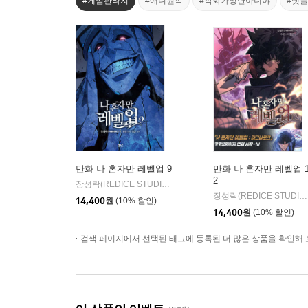
#게임판타지
#애니원작
#작화가장난아니야
#넷
만화 나 혼자만 레벨업 9
만화 나 혼자만 레벨업 
2
장성락(REDICE STUDIO) 글그림/추공 원저
디앤씨웹툰비즈
|
장성락(REDICE STUDIO) 글그림/추공 원저
14,400
원
(10% 할인)
14,400
원
(10% 할인)
검색 페이지에서 선택된 태그에 등록된 더 많은 상품을 확인해 