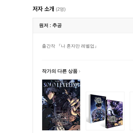
저자 소개
(2명)
원저 :
추공
출간작 『나 혼자만 레벨업』
작가의 다른 상품