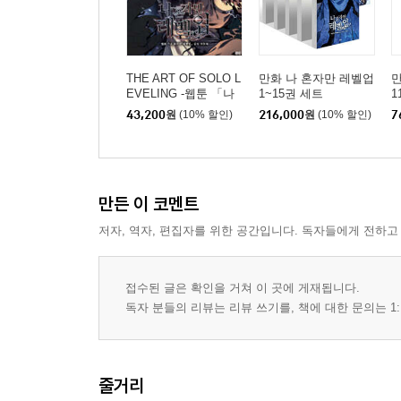
THE ART OF SOLO L
만화 나 혼자만 레벨업
만
EVELING -웹툰 「나
1~15권 세트
1
혼자만 레벨업」 공식
43,200
원
(10% 할인)
216,000
원
(10% 할인)
7
아트북-
만든 이 코멘트
저자, 역자, 편집자를 위한 공간입니다. 독자들에게 전하고
접수된 글은 확인을 거쳐 이 곳에 게재됩니다.
독자 분들의 리뷰는 리뷰 쓰기를, 책에 대한 문의는 1:
줄거리