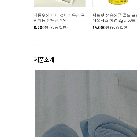
자동우산 미니 접이식우산 완
락토핏 생유산균 골드 프
전자동 양우산 양산
이오틱스 아연 2g x 50포
8,900
원
(77% 할인)
14,000
원
(86% 할인)
제품소개