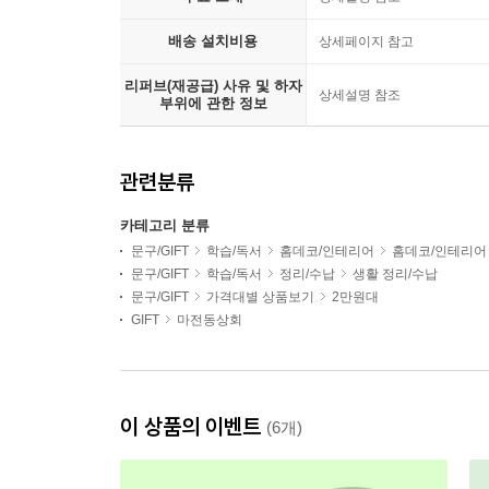
배송 설치비용
상세페이지 참고
리퍼브(재공급) 사유 및 하자
상세설명 참조
부위에 관한 정보
관련분류
카테고리 분류
문구/GIFT
학습/독서
홈데코/인테리어
홈데코/인테리어
문구/GIFT
학습/독서
정리/수납
생활 정리/수납
문구/GIFT
가격대별 상품보기
2만원대
GIFT
마전동상회
이 상품의 이벤트
(6개)