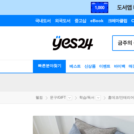
국내도서
외국도서
중고샵
eBook
크레마클럽
C
빠른분야찾기
베스트
신상품
이벤트
바이백
매
웰컴
문구/GIFT
학습/독서
홈데코/인테리어