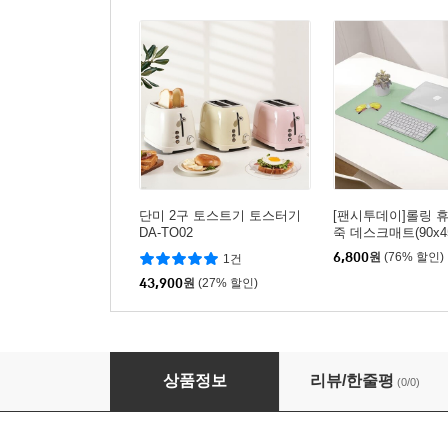
단미 2구 토스트기 토스터기
[팬시투데이]롤링 
DA-TO02
죽 데스크매트(90x45
린)
6,800
원
(76% 할인)
1건
43,900
원
(27% 할인)
사계절 고정밴드 침대패드 매트리스패드 알러지
상품정보
리뷰/한줄평
(0/0)