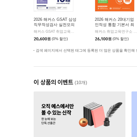
2026 해커스 GSAT 삼성
2026 해커스 20대기업
직무적성검사 실전모의
인적성 통합 기본서 최
고사 10회분
신기출유형+실전문제
해커스 GSAT 취업교육연구소 저
해커스잡
해커스 취업교육연구소 저
|
(전?영역?실전모의고
20,600
원
(0% 할인)
26,100
원
(0% 할인)
사?5회분)
검색 페이지에서 선택된 태그에 등록된 더 많은 상품을 확인해 
이 상품의 이벤트
(10개)