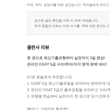
저자, 역자, 편집자를 위한 공간입니다. 독자들에게 전하고
기출유형공략
유형 1 사칙연산
접수된 글은 확인을 거쳐 이 곳에 게재됩니다.
유형 2 응용계산
독자 분들의 리뷰는 리뷰 쓰기를, 책에 대한 문의는 1:
유형 3 자료해석
백발백중 적중문제
출판사 리뷰
PART 2 추리
한 권으로 최신기출유형부터 실전까지 3일 완성!
기출유형공략
온라인 GSAT 5급 수리/추리/지각 영역 완벽 대비!
유형 1 수∙문자추리
유형 2 언어추리
[이런 분들에게 추천합니다]
백발백중 적중문제
1. GSAT 5급 최신기출유형을 파악하여 완벽하게 
2. 온라인 GSAT 5급의 출제경향을 파악하고 수리
PART 3 지각
3. 유형별 학습부터 실전까지 한 권으로 단기간에 G
기출유형공략
[해커스 교재만의 특장점]