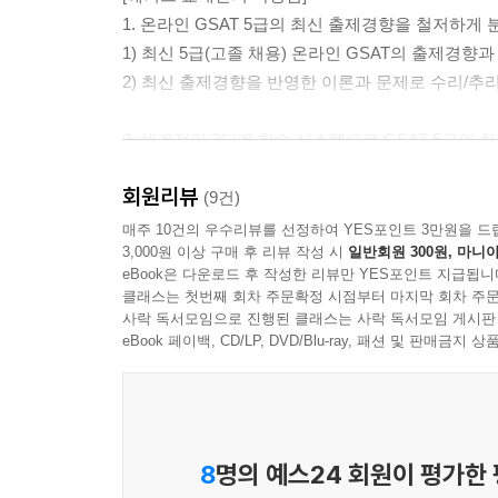
유형 1 사무지각
1. 온라인 GSAT 5급의 최신 출제경향을 철저하게
유형 2 공간지각
1) 최신 5급(고졸 채용) 온라인 GSAT의 출제경
백발백중 적중문제
2) 최신 출제경향을 반영한 이론과 문제로 수리/추리
PART 4 GSAT 실전모의고사
2. 체계적인 3단계 학습 시스템으로 GSAT 5급
1단계) 출제경향분석 & 기출유형공략
실전모의고사 1회
회원리뷰
① 영역별 GSAT 최신기출변형문제를 통해 최신 
(9건)
Ⅰ 수리
② GSAT 각 영역별 출제 유형과 출제 비중, 신
매주 10건의 우수리뷰를 선정하여 YES포인트 3만원을 드
Ⅱ 추리
3,000원 이상 구매 후 리뷰 작성 시
일반회원 300원, 마니아
있습니다.
Ⅲ 지각
eBook은 다운로드 후 작성한 리뷰만 YES포인트 지급됩니
③ GSAT 각 유형별 ‘문제 유형의 특징/세부 출
클래스는 첫번째 회차 주문확정 시점부터 마지막 회차 주문
실전모의고사 2회
있습니다.
사락 독서모임으로 진행된 클래스는 사락 독서모임 게시판
Ⅰ 수리
④ 유형별 예제에 확인 문제까지 함께 제시되어 체
eBook 페이백, CD/LP, DVD/Blu-ray, 패션 및 판매금
Ⅱ 추리
⑤ 유형별 최신 경향을 반영한 유형공략문제를 
Ⅲ 지각
전략적인 학습이 가능합니다.
실전모의고사 3회_고난도
Ⅰ 수리
2단계) 백발백중 적중문제 풀이
8
명의 예스24 회원이 평가한
Ⅱ 추리
앞에서 학습한 전략 및 풀이법을 유형별 문제에 적