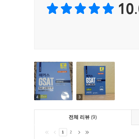
Ⅲ 지각
10.
3단계) 실전모의고사 4회분 풀이
[부록]
① 최신 출제경향을 반영한 ‘실전모의고사 2회분+
인성검사&면접
감각을 극대화할 수 있습니다.
인성검사 합격 가이드
② ‘3일/6일 맞춤 학습 플랜’을 통해 단기간에 실전
모의 인성검사
면접 합격 가이드
3. [전 회차 온라인 응시 서비스] & [GSAT 온라
면접 출제 예상 문제
1) '온라인 GSAT 응시 서비스'로 교재에 수록된
2) ‘모바일 타이머’를 이용해 실제 시험과 유사한 
[책 속의 책]
3) 'GSAT 5급 온라인 모의고사 응시권'을 
약점 보완 해설집
가능합니다.
4
3
4. [인성검사&면접 합격 가이드]를 통해 인성검사
1) ‘인성검사 합격 가이드’와 ‘모의 인성검사’를 
전체 리뷰
(9)
2) ‘면접 합격 가이드’와 ‘면접 출제 예상 문제’를
1
2
5. [취약 유형 극복 프로그램]으로 합격 가능성을 높