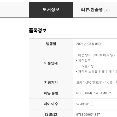
2024 해커스 GSAT 삼성직무적성검사 5급
도서정보
리뷰/한줄평
(9/1)
품목정보
발행일
2024년 03월 08일
배송 없이 구매 후 바로 읽
제한없음
이용안내
TTS 불가능
저작권 보호를 위해 인쇄 기
지원기기
크레마 /PC(윈도우 - 4K 모
파일/용량
PDF(DRM) | 54.64MB
페이지 수
약 398쪽
ISBN13
9788969654847