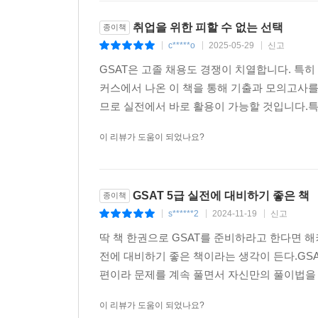
1) '약점 보완 해설집'에 수록된 ‘취약 유형 분석표
2) 정답뿐만 아니라 오답의 이유까지 꼼꼼히 분석해
취업을 위한 피할 수 없는 선택
종이책
3) 모든 문제에 상세하고 이해하기 쉬운 해설을 제공
c*****o
2025-05-29
신고
|
|
|
4) '무료 바로 채점 및 성적분석 서비스' 접속 후
GSAT은 고졸 채용도 경쟁이 치열합니다. 특
있습니다.
커스에서 나온 이 책을 통해 기출과 모의고사
므로 실전에서 바로 활용이 가능할 것입니다.특
[삼성 최종 합격을 위한 해커스만의 추가 학습 콘텐츠 - 해
1. 본 교재 인강(교재 내 할인쿠폰 수록)
이 리뷰가 도움이 되었나요?
2. 김소원의 수리능력 3초 풀이법 강의
3. 응용수리 기초이론 자료집(PDF)
4. 전 회차 온라인 응시 서비스
GSAT 5급 실전에 대비하기 좋은 책
종이책
5. GSAT 온라인 모의고사
s******2
2024-11-19
신고
|
|
|
6. 무료 바로 채점 및 성적 분석 서비스
딱 책 한권으로 GSAT를 준비하라고 한다면 
전에 대비하기 좋은 책이라는 생각이 든다.GS
편이라 문제를 계속 풀면서 자신만의 풀이법을 
이 리뷰가 도움이 되었나요?