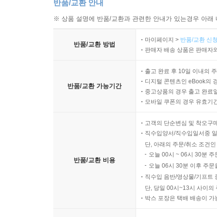
반품/교환 안내
※ 상품 설명에 반품/교환과 관련한 안내가 있는경우 아래 
마이페이지 >
반품/교환 신청
반품/교환 방법
판매자 배송 상품은 판매자와
출고 완료 후 10일 이내의 
디지털 콘텐츠인 eBook의 
반품/교환 가능기간
중고상품의 경우 출고 완료일
모바일 쿠폰의 경우 유효기간(
고객의 단순변심 및 착오구
직수입양서/직수입일서중 일
단, 아래의 주문/취소 조건인
오늘 00시 ~ 06시 30분 
반품/교환 비용
오늘 06시 30분 이후 주문
직수입 음반/영상물/기프트 
단, 당일 00시~13시 사이
박스 포장은 택배 배송이 가