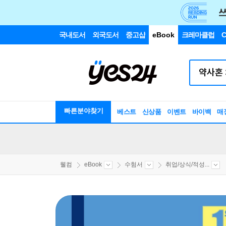
국내도서
외국도서
중고샵
eBook
크레마클럽
C
빠른분야찾기
베스트
신상품
이벤트
바이백
매
웰컴
eBook
수험서
취업/상식/적성...