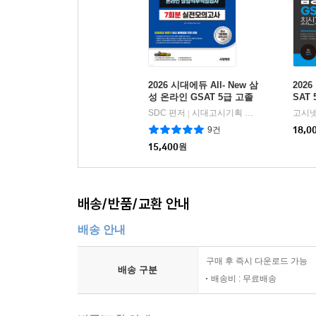
2026 시대에듀 All- New 삼
202
성 온라인 GSAT 5급 고졸
SAT
채용 실전모의고사 7회분
출유
SDC 편저
시대고시기획 시대교육
고시넷
|
9건
18,0
15,400
원
배송/반품/교환 안내
배송 안내
구매 후 즉시 다운로드 가능
배송 구분
배송비 : 무료배송