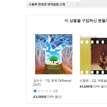
스틸북 한정판 판매알림 신청
이 상품을 구입하신 분
김두수 - 7집 류목 Driftwood
신형원 - 2집 개똥벌레
[2LP]
41,600
원
(19% 할인
1건
63,500
원
(19% 할인)