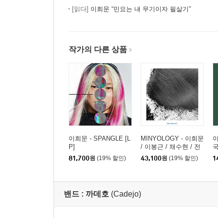
[읽다]
이희문 “민요는 내 무기이자 필살기”
작가의 다른 상품
이희문 - SPANGLE [L
MINYOLOGY - 이희문
이
P]
/ 이봉근 / 채수현 / 전
병훈 / Rob Araujo / VO
81,700
원
(19% 할인)
43,100
원
(19% 할인)
1
LOSI / VIDEOTAPEM
USIC / Hakuei Kim [L
P]
밴드 :
까데호
(Cadejo)