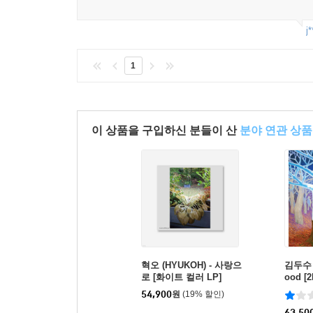
j
1
이 상품을 구입하신 분들이 산
분야 연관 상품
혁오 (HYUKOH) - 사랑으
김두수 -
로 [화이트 컬러 LP]
ood [2
54,900
원
(19% 할인)
63,50