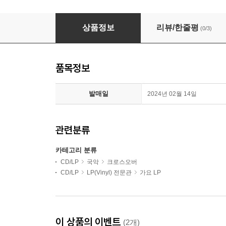
이희문 / 까데호 - 강남오아시스 [2LP]
상품정보
리뷰/한줄평
(0/3)
품목정보
발매일
2024년 02월 14일
관련분류
카테고리 분류
CD/LP
국악
크로스오버
CD/LP
LP(Vinyl) 전문관
가요 LP
이 상품의 이벤트
(2개)