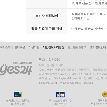
우, 세트 상품 전부 및 세트
상품의 불량에 의한 반품, 교
소비자 피해보상
준하여 처리됨
환불 지연에 따른 배상
대금 환불 및 환불 지연에 
회사소개
인재채용
이용약관
개인정보처리방침
청소년보호정책
도서홍보안내
대표 : 김석환, 최세라
주소 : 서울시 영등포구 은행로 11, 5층~6층(여의도동,일신
사업자등록번호 : 229-81-37000 통신판매업신고 : 제 200
이메일 : yes24help@yes24.com 호스팅 서비스사업자 :
Copyright ⓒ YES24 Corp. All Rights Reserved.