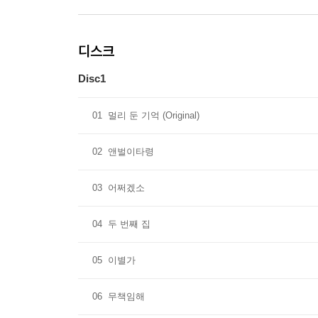
디스크
Disc1
01
멀리 둔 기억 (Original)
02
앤벌이타령
03
어쩌겠소
04
두 번째 집
05
이별가
06
무책임해