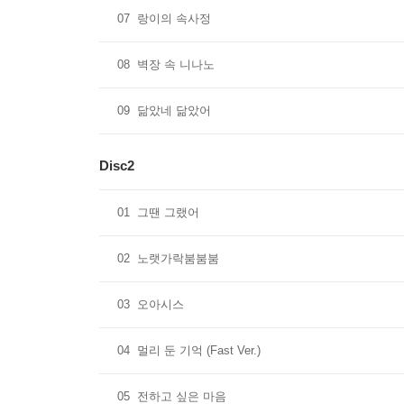
07
랑이의 속사정
08
벽장 속 니나노
09
닮았네 닮았어
Disc2
01
그땐 그랬어
02
노랫가락붐붐붐
03
오아시스
04
멀리 둔 기억 (Fast Ver.)
05
전하고 싶은 마음