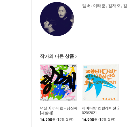
멤버: 이태훈, 김재호, 
작가의 다른 상품
넉살 X 까데호 - 당신께
제비다방 컴필레이션 2
[재발매]
020/2021
14,900
원
(19% 할인)
14,900
원
(19% 할인)