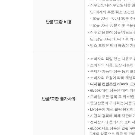
직수입양서/직수입일서중 일
단, 아래의 주문/취소 조건인
오늘 00시 ~ 06시 30분 
반품/교환 비용
오늘 06시 30분 이후 주문
직수입 음반/영상물/기프트 
단, 당일 00시~13시 사이
박스 포장은 택배 배송이 가
소비자의 책임 있는 사유로 
소비자의 사용, 포장 개봉에 
복제가 가능한 상품 등의 포장을 
소비자의 요청에 따라 개별
디지털 컨텐츠인 eBook, 
eBook 대여 상품은 대여 기
모바일 쿠폰 등록 후 취소/환
반품/교환 불가사유
중고상품이 구매확정(자동 
LP상품의 재생 불량 원인이 기
시간의 경과에 의해 재판매가
전자상거래 등에서의 소비자
eBook 세트 상품은 일괄 
1개의 상품으로 취급 및 판매