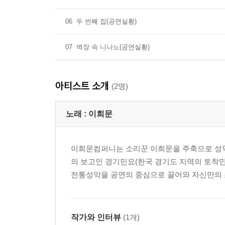
06
두 번째 집(공연실황)
07
벽장 속 니나노(공연실황)
아티스트 소개
(2명)
노래 :
이희문
이희문컴퍼니는 소리꾼 이희문을 주축으로 성악,
의 보고인 경기민요(한국 경기도 지역의 토착민
전통성악을 공연의 중심으로 끌어와 자신만의 
작가와 인터뷰
(1개)