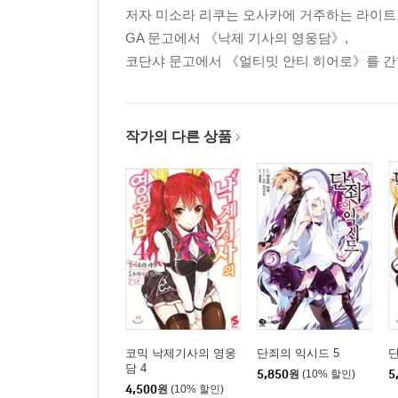
저자 미소라 리쿠는 오사카에 거주하는 라이트
GA 문고에서 《낙제 기사의 영웅담》,
코단샤 문고에서 《얼티밋 안티 히어로》를 간행
작가의 다른 상품
코믹 낙제기사의 영웅
단죄의 익시드 5
단
담 4
5,850
원
(10% 할인)
5
4,500
원
(10% 할인)