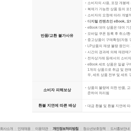
소비자의 사용, 포장 개봉에 
복제가 가능한 상품 등의 포장을 
소비자의 요청에 따라 개별
디지털 컨텐츠인 eBook, 
eBook 대여 상품은 대여 기
모바일 쿠폰 등록 후 취소/환
반품/교환 불가사유
중고상품이 구매확정(자동 
LP상품의 재생 불량 원인이 기
시간의 경과에 의해 재판매가
전자상거래 등에서의 소비자
eBook 세트 상품은 일괄 
1개의 상품으로 취급 및 판매
우, 세트 상품 전부 및 세트
상품의 불량에 의한 반품, 교
소비자 피해보상
준하여 처리됨
환불 지연에 따른 배상
대금 환불 및 환불 지연에 
회사소개
인재채용
이용약관
개인정보처리방침
청소년보호정책
도서홍보안내