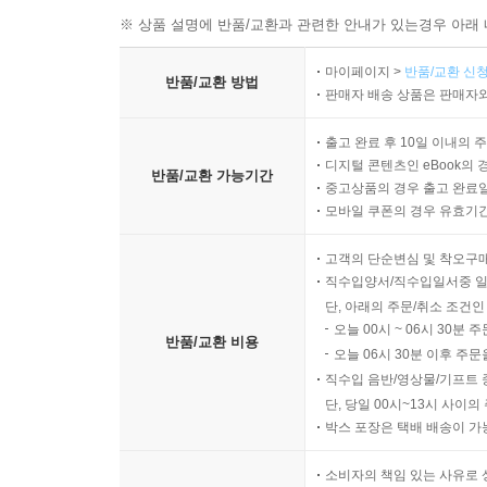
※ 상품 설명에 반품/교환과 관련한 안내가 있는경우 아래 
마이페이지 >
반품/교환 신청
반품/교환 방법
판매자 배송 상품은 판매자와
출고 완료 후 10일 이내의 
디지털 콘텐츠인 eBook의 
반품/교환 가능기간
중고상품의 경우 출고 완료일
모바일 쿠폰의 경우 유효기간(
고객의 단순변심 및 착오구
직수입양서/직수입일서중 일
단, 아래의 주문/취소 조건인
오늘 00시 ~ 06시 30분 
반품/교환 비용
오늘 06시 30분 이후 주문
직수입 음반/영상물/기프트 
단, 당일 00시~13시 사이
박스 포장은 택배 배송이 가
소비자의 책임 있는 사유로 