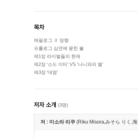
목차
에필로그 Ⅱ 망향
프롤로그 심연에 묻힌 불
제1장 라이벌들의 현재
제2장 ‘소드 이터’ VS ‘나니와의 별’
제3장 ‘대염’
저자 소개
(3명)
저 :
미소라 리쿠
(Riku Misora,みそら りく,