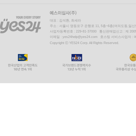
대표 : 김석환, 최세라
주소 : 서울시 영등포구 은행로 11, 5층~6층(여의도동,일신
사업자등록번호 : 229-81-37000 통신판매업신고 : 제 200
이메일 : yes24help@yes24.com 호스팅 서비스사업자 :
Copyright ⓒ YES24 Corp. All Rights Reserved.