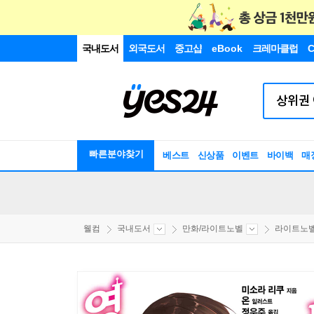
국내도서
외국도서
중고샵
eBook
크레마클럽
C
빠른분야찾기
베스트
신상품
이벤트
바이백
매
웰컴
국내도서
만화/라이트노벨
라이트노