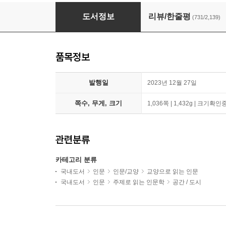
세이노의 가르침 + 보보스
도서정보
리뷰/한줄평
(731/2,139)
품목정보
발행일
2023년 12월 27일
쪽수, 무게, 크기
1,036쪽 | 1,432g | 크기확인
관련분류
카테고리 분류
국내도서
인문
인문/교양
교양으로 읽는 인문
국내도서
인문
주제로 읽는 인문학
공간 / 도시