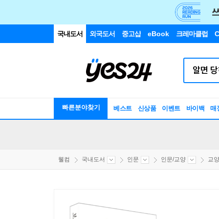
국내도서
외국도서
중고샵
eBook
크레마클럽
C
빠른분야찾기
베스트
신상품
이벤트
바이백
매
웰컴
국내도서
인문
인문/교양
교양