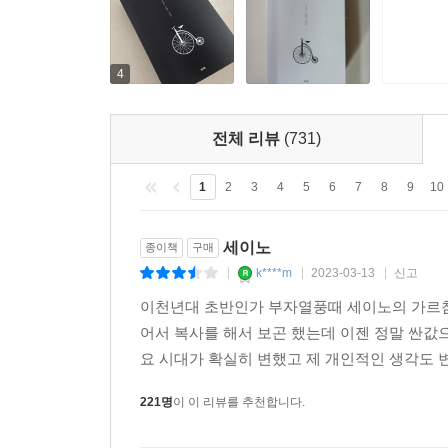
4
전체 리뷰
(731)
1
2
3
4
5
6
7
8
9
10
세이노
종이책
구매
k****m
2023-03-13
신고
|
|
|
이천년대 초반인가 부자열풍때 세이노의 가르침
어서 복사를 해서 보곤 했는데 이젠 정말 싼
요 시대가 확실히 변했고 제 개인적인 생각도 변
221명
이 이 리뷰를 추천합니다.