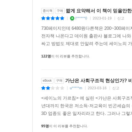
짧게 요약해서 이 책이 믿을만한
종이책
구매
l******0
2023-01-19
신고
|
|
|
730페이지인데 6480원다른책은 200~300페이
전자책 나온다고 데이원 출판사 블로그에 나와 
싸고 방법도 제대로 안알려 주는데 세이노의 가
122명
이 이 리뷰를 추천합니다.
가난은 사회구조적 현상인가? 
eBook
구매
u*****m
2023-03-16
신고
|
|
|
<세이노의 가르침> 에 실린 <가난은 사회구조적
년대까지 한국은 저소득-저교육이 빈곤세습의 
3D 업종도 좋은 일자리라고 한다. 그러나 그렇
95명
이 이 리뷰를 추천합니다.