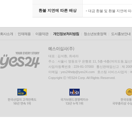
환불 지연에 따른 배상
대금 환불 및 환불 지연에 
회사소개
인재채용
이용약관
개인정보처리방침
청소년보호정책
도서홍보안내
대표 : 김석환, 최세라
주소 : 서울시 영등포구 은행로 11, 5층~6층(여의도동,일신
사업자등록번호 : 229-81-37000 통신판매업신고 : 제 200
이메일 : yes24help@yes24.com 호스팅 서비스사업자 :
Copyright ⓒ YES24 Corp. All Rights Reserved.