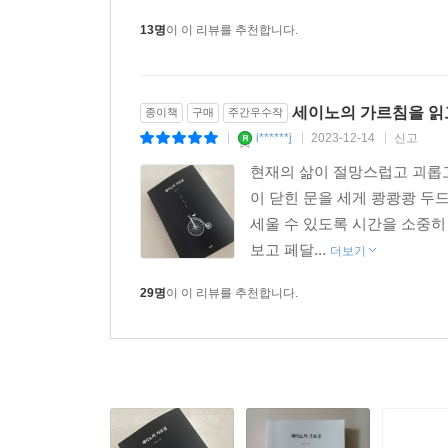
13명
이 이 리뷰를 추천합니다.
세이노의 가르침을 읽
종이책
구매
주간우수작
i******j
2023-12-14
신고
|
|
|
현재의 삶이 절망스럽고 괴롭고
이 닫힌 문을 세게 쾅쾅쾅 두
세울 수 있도록 시간을 소중히
보고 페달...
더보기
29명
이 이 리뷰를 추천합니다.