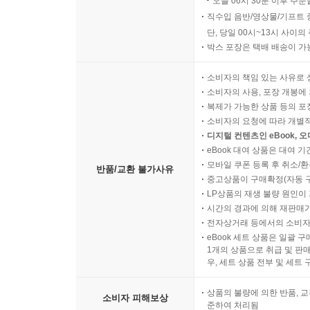
오늘 06시 30분 이후 주문
직수입 음반/영상물/기프트 
단, 당일 00시~13시 사이
박스 포장은 택배 배송이 가
소비자의 책임 있는 사유로 
소비자의 사용, 포장 개봉에 
복제가 가능한 상품 등의 포장을 
소비자의 요청에 따라 개별
디지털 컨텐츠인 eBook, 
eBook 대여 상품은 대여 기
모바일 쿠폰 등록 후 취소/환
반품/교환 불가사유
중고상품이 구매확정(자동 
LP상품의 재생 불량 원인이 기
시간의 경과에 의해 재판매가
전자상거래 등에서의 소비자
eBook 세트 상품은 일괄 
1개의 상품으로 취급 및 판매
우, 세트 상품 전부 및 세트
상품의 불량에 의한 반품, 교
소비자 피해보상
준하여 처리됨