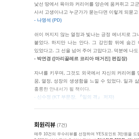
낯선 땅에서 육아와 커리어를 양손에 움켜쥐고 고군분
우리의 이야기는 달고 쓰고 짜고 웃기고 슬프지만
취업 시장에서 수요와 공급의 흐름 앞에 개인의 힘은
사서 고생이냐고 누군가가 묻는다면 이렇게 되묻고 싶
그리고 세계 최저의 출산율로 미래가 암울한 대한민
는 결과의 차이가 너무나 크다. 그러니 언론을 꾸준
- 나영석 (PD)
우리의 이야기는 그렇게 하고 싶어 시작된 이야기이
--- p.289
것에 지나지 않고, 한국이 아닌 곳에서도 여러 가지
쉬이 꺼지지 않는 열정과 빛나는 긍정 에너지로 그
메시지가 언젠가 의미 있는 담론으로 이어지길 바랍
지금도 가끔 ‘해보자’는 나의 결심이 아이 몸에 흉
붙었다. 하지만 나는 안다. 그 강인함 뒤에 숨긴
바보짓이 아이 인생에 큰 상처를 남기면 어쩌나’ 늘
있었다고. 그 선을 넘어 주어 고맙다고. 덕분에 나도
--- p.320
- 박연경 ([마리끌레르 코리아 매거진] 편집장)
자녀를 키우며, 그것도 외국에서 자신의 커리어를 만
그러다 보니 커리어에 대한 접근도 바뀔 수밖에 없었
꿈, 열정, 성장의 생생함을 느낄 수 있었다. 일과
소에서 유연하게 할 수 있는 일이 필요했다. 이런 
훌륭한 안내서가 될 책이다.
--- p.347
- 신수정 (KT 부문장, 『일의 격』 저자)
다문화 교육 환경을 제공한다는 점이 홍콩 국제학교
나만큼이나, 아니 나보다 더 억척스럽게 살아온 열
이다 보니 자연스럽게 이런 환경이 조성된다.
이들뿐이겠는가? 우리는 언제, 어디에서 살아도 세
회원리뷰
(7건)
되고, 동병상련의 격려와 용기가 될 것이다.
--- p.379
매주 10건의 우수리뷰를 선정하여 YES포인트 3만원을 드
- 우미영 (전 어도비코리아 대표, 『나를 믿고 일한