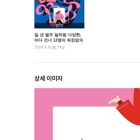
episode 06_ 신소희
끝날 때까지 끝난 게 아니다! 회계사, 국제학교 선생님
episode 07_ 윤재운
읽다
평범한 대한민국의 경단녀, 다시 성장을 시작하다 … 
일 년 열두 달처럼 다양한,
바다 건너 12명의 워킹맘의
이야기
2024년 01월 24일
episode 08_ 이연주
엄마가 결심하면 가족은 10배 강해진다 … 227
episode 09_ 임주영
상세 이미지
공부 잘하던 쎈언니는 잘살고 있다 … 255
episode 10_ 조은경
일단 가 보자, 그러면 어딘가에 닿아 있겠지 … 293
episode 11_ 채형은
나는 나를 해고할 수 없다 … 323