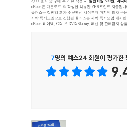
3,000원 이상 구매 후 리뷰 작성 시
일반회원 300원, 마니아
eBook은 다운로드 후 작성한 리뷰만 YES포인트 지급됩니
여성들이 조직에서 십분 능력을 발휘하고 인정받는 
클래스는 첫번째 회차 주문확정 시점부터 마지막 회차 주문
있는 여성들이다. 일과 가정의 양립을 성공적으로
사락 독서모임으로 진행된 클래스는 사락 독서모임 게시판
eBook 페이백, CD/LP, DVD/Blu-ray, 패션 및 판매금
메시지를 전달한다.
- 이정호 (미래에셋 글로벌 부회장)
이 책의 주인공들은 글로벌 자본주의 시대 새로운 
있다. 결혼과 육아, 그리고 자신의 일에서 성공을 
7
명의 예스24 회원이 평가한
- 정희진 (여성학 박사, [정희진의 공부] 편집장)
9.