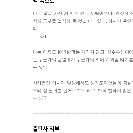
책 속으로
나는 항상 가진 게 별로 없는 사람이었다. 건강한
딱히 공부를 열심히 한 것도 아니었다. 하지만 우연
다.
--- p.21
나는 아직도 완벽함과는 거리가 멀고, 실수투성이에
는 누군가의 팀원이자 누군가의 리더로 외줄 타기를
--- p.78
회사뿐만 아니라 일상에서도 싱가포리언들의 직설적
우리 집 월세를 물어보기도 하고, 아직 친하지 않은
--- p.97
사실 싱가포르에 와서 가장 자극이 되었던 건 나와 
하면서 육아도 똑 부러지게 해내는 한국의 워킹맘들은
출판사 리뷰
--- p.135