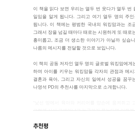
이 책을 읽다 보면 우리는 열두 번 웃다가 열두 번
홍콩은 내가 생각했던 것 같은 별천지는 아니지만 
일임을 알게 됩니다. 그리고 여기 열두 명의 주
어떤 시스템과 법제 안에서 금융 산업이 발전하는지
됩니다. 이 책에는 평범한 국내의 워킹맘과는 조
--- p.164
그래서 장을 넘길 때마다 때로는 시원하게 또 때로는
흥미롭고, 조금 더 생소한 이야기가 아닐까 싶습니
나 역시 지금껏 실패해온 것처럼 앞으로도 더 많이 
나름의 메시지를 전달할 것으로 보입니다.
리는 번역 작가에도 도전해볼 생각이다.
--- p.193
이 책의 공동 저자인 열두 명의 글로벌 워킹맘에게
하며 아이를 키우는 워킹맘들 각자의 관점과 메시
해외에서 일하는 워킹맘에게 헬퍼는 정말 큰 도움이 
결혼과 육아, 그리고 자신의 일에서 성공을 꿈꾸
한국 사람들 중에는 저렴한 비용에도 불구하고 가
나영석 PD의 추천사를 마지막으로 소개합니다.
다.
--- p.209
“낯선 땅에서 육아와 커리어를 양손에 움켜쥐고 
그렇게 사서 고생이냐고 누군가가 묻는다면 이렇게 되
회사에 가지 말라고 나의 바짓단을 붙잡던 큰아이는
않아서 정말 다행이라고 한다. 나의 가슴을 짓눌렀
추천평
지은이의 말
--- p.249