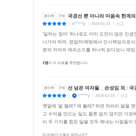
국경선 뿐 아니라 마음속 한계의
종이책
구매
e******g
2024-01-22
신고
|
|
|
'일하는 엄마' 하나로도 이미 도전이 많은 인생
나가야 하며, 영업/마케팅에서 인사책임자로서의
분의 저자의 에피소드를 하나씩 읽다보니 재밌는
1명
이 이 리뷰를 추천합니다.
선 넘은 여자들 _ 손성임 외 : 
종이책
구매
t******y
2024-02-03
신고
|
|
|
옛말에 '발 맬레? 애 볼래? 하면 차라리 밭을
고 수익을 만드는 일도 물론 쉽지 않지만 가정
이 두 가지를 힘든 일을 모두 해내는 사람들이 있
이 리뷰가 도움이 되었나요?