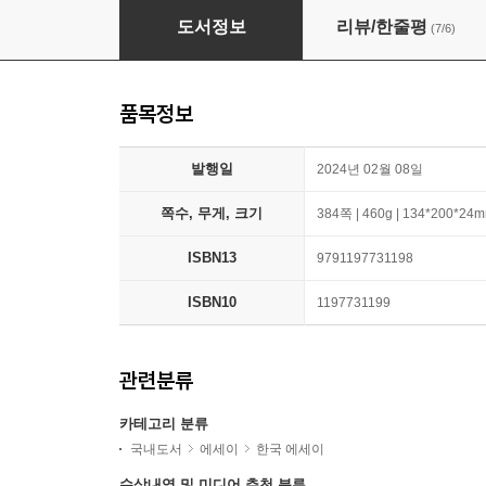
선 넘은 여자들
도서정보
리뷰/한줄평
(7/6)
품목정보
발행일
2024년 02월 08일
쪽수, 무게, 크기
384쪽 | 460g | 134*200*24
ISBN13
9791197731198
ISBN10
1197731199
관련분류
카테고리 분류
국내도서
에세이
한국 에세이
수상내역 및 미디어 추천 분류