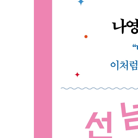
episode 12_ 최지영
허당 엄마의 해외 N잡 적응기 … 355