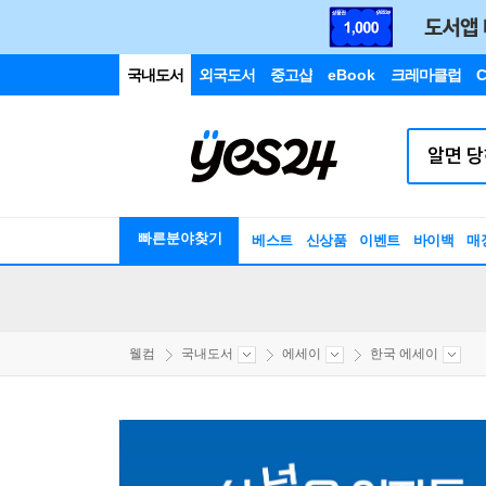
국내도서
외국도서
중고샵
eBook
크레마클럽
C
빠른분야찾기
베스트
신상품
이벤트
바이백
매
웰컴
국내도서
에세이
한국 에세이