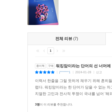
전체 리뷰
(7)
1
워킹맘이라는 단어의 선 너머에
종이책
구매
j*******1
2024-01-28
신고
|
|
|
이력서 한줄을 그럴 듯하게 채우기 위해 흔히들
렵다. 워킹맘이라는 한 단어가 담을 수 없는 차
치열한 고민과 전사적 투쟁이 국내를 넘어 '해외'
3명
이 이 리뷰를 추천합니다.