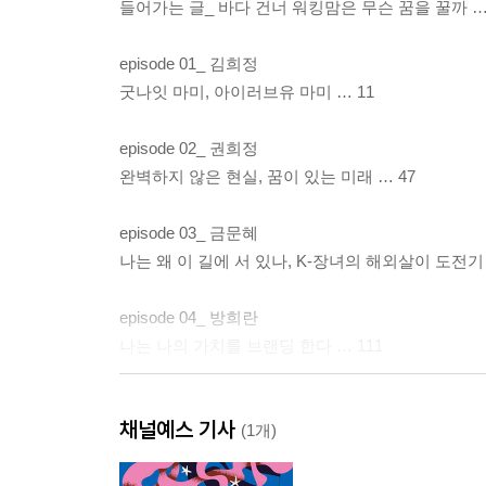
들어가는 글_ 바다 건너 워킹맘은 무슨 꿈을 꿀까 …
episode 01_ 김희정
굿나잇 마미, 아이러브유 마미 … 11
episode 02_ 권희정
완벽하지 않은 현실, 꿈이 있는 미래 … 47
episode 03_ 금문혜
나는 왜 이 길에 서 있나, K-장녀의 해외살이 도전기 
episode 04_ 방희란
나는 나의 가치를 브랜딩 한다 … 111
episode 05_ 손성임
채널예스 기사
자신만만 우당탕대던 그녀, 홍콩의 워킹맘이 되다 … 
(1개)