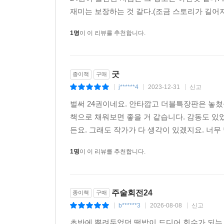
재미는 보장하는 것 같다.(조금 스토리가 길어지는
1명
이 이 리뷰를 추천합니다.
굿
종이책
구매
j******4
2023-12-31
신고
|
|
|
벌써 24권이네요. 안타깝고 더블특장판은 놓쳤
책으로 채워보면 좋을 거 같습니다. 감동도 있
든요. 그래도 작가가 다 생각이 있겠지요. 너무 
1명
이 이 리뷰를 추천합니다.
주술회전24
종이책
구매
b******3
2026-08-08
신고
|
|
|
초반에 뿌려두었던 떡밥이 드디어 회수가 되는 