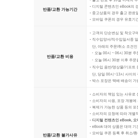
디지털 콘텐츠인 eBook의 
반품/교환 가능기간
중고상품의 경우 출고 완료일
모바일 쿠폰의 경우 유효기간(
고객의 단순변심 및 착오구
직수입양서/직수입일서중 일
단, 아래의 주문/취소 조건인
오늘 00시 ~ 06시 30분 
반품/교환 비용
오늘 06시 30분 이후 주문
직수입 음반/영상물/기프트 
단, 당일 00시~13시 사이
박스 포장은 택배 배송이 가
소비자의 책임 있는 사유로 
소비자의 사용, 포장 개봉에 
복제가 가능한 상품 등의 포장을 
소비자의 요청에 따라 개별
디지털 컨텐츠인 eBook, 
eBook 대여 상품은 대여 기
모바일 쿠폰 등록 후 취소/환
반품/교환 불가사유