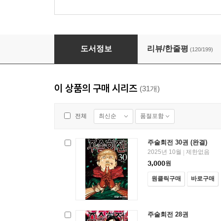
주술회전 24권
도서정보
리뷰/한줄평
(120/199)
이 상품의 구매 시리즈
(31개)
최신순
품절포함
전체
주술회전 30권 (완결)
2025년 10월
제한없음
|
3,000
원
원클릭구매
바로구매
주술회전 28권