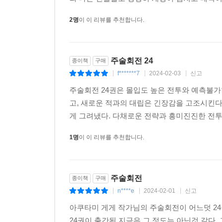
2명
이 이 리뷰를 추천합니다.
주술회전 24
종이책
구매
f*******7
2024-02-03
신고
|
|
|
주술회전 24권은 몰입도 높은 전투와 예측불
고, 새로운 적과의 대립은 긴장감을 고조시킨다
게 그려냈다. 다채로운 전략과 흥미진진한 전투는
1명
이 이 리뷰를 추천합니다.
주술회전
종이책
구매
n****e
2024-02-01
신고
|
|
|
아쿠타미 게게 작가님의 주술회전이 어느덧 2
24권이 출간된 지금은 그 정도는 아닌것 같다