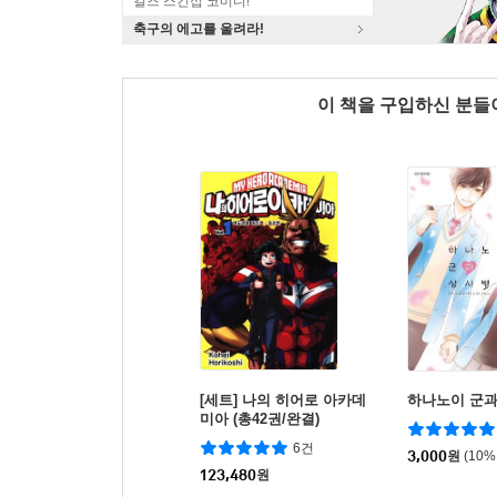
걸즈 스킨십 코미디!
축구의 에고를 울려라!
이 책을 구입하신 분
[세트] 나의 히어로 아카데
하나노이 군과
미아 (총42권/완결)
6건
3,000
원
(10%
123,480
원