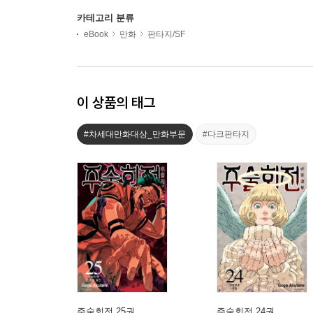
카테고리 분류
eBook
만화
판타지/SF
이 상품의 태그
#차세대만화대상_만화부문
#다크판타지
주술회전 25권
주술회전 24권