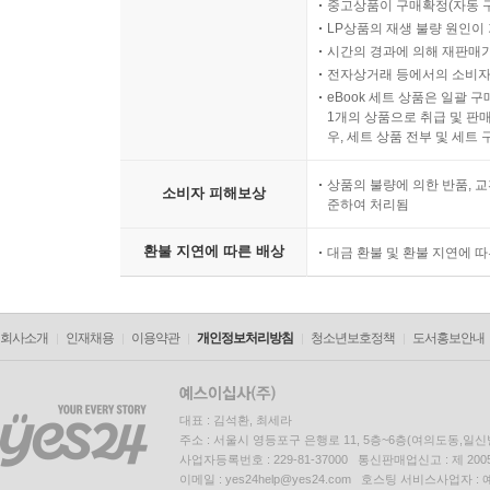
중고상품이 구매확정(자동 
LP상품의 재생 불량 원인이 기
시간의 경과에 의해 재판매가
전자상거래 등에서의 소비자
eBook 세트 상품은 일괄 
1개의 상품으로 취급 및 판매
우, 세트 상품 전부 및 세트
상품의 불량에 의한 반품, 교
소비자 피해보상
준하여 처리됨
환불 지연에 따른 배상
대금 환불 및 환불 지연에 
회사소개
인재채용
이용약관
개인정보처리방침
청소년보호정책
도서홍보안내
대표 : 김석환, 최세라
주소 : 서울시 영등포구 은행로 11, 5층~6층(여의도동,일신
사업자등록번호 : 229-81-37000 통신판매업신고 : 제 200
이메일 : yes24help@yes24.com 호스팅 서비스사업자 :