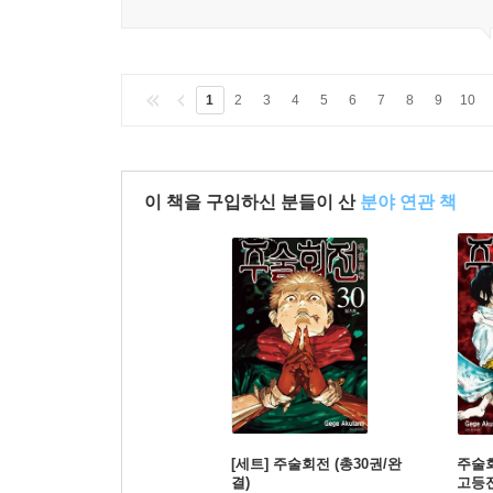
1
2
3
4
5
6
7
8
9
10
이 책을 구입하신 분들이 산
분야 연관 책
[세트] 주술회전 (총30권/완
주술회
결)
고등