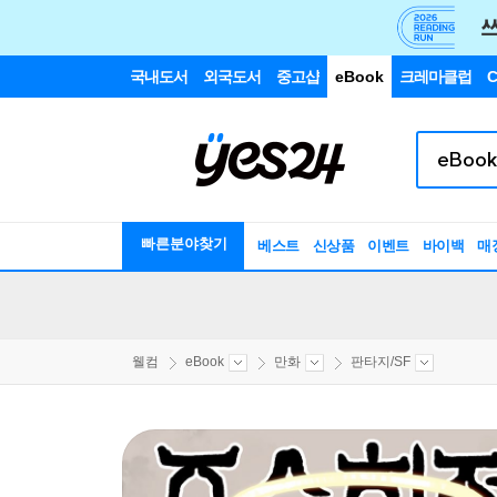
국내도서
외국도서
중고샵
eBook
크레마클럽
C
빠른분야찾기
베스트
신상품
이벤트
바이백
매
웰컴
eBook
만화
판타지/SF