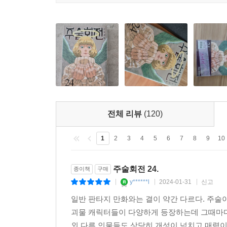
전체 리뷰
(120)
1
2
3
4
5
6
7
8
9
10
주술회전 24.
종이책
구매
y******l
2024-01-31
신고
|
|
|
일반 판타지 만화와는 결이 약간 다르다. 주
괴물 캐릭터들이 다양하게 등장하는데 그때마다
외 다른 인물들도 상당히 개성이 넘치고 매력이 