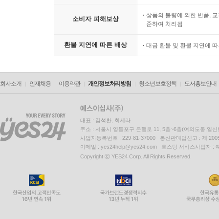
상품의 불량에 의한 반품, 교
소비자 피해보상
준하여 처리됨
환불 지연에 따른 배상
대금 환불 및 환불 지연에 
회사소개
인재채용
이용약관
개인정보처리방침
청소년보호정책
도서홍보안내
대표 : 김석환, 최세라
주소 : 서울시 영등포구 은행로 11, 5층~6층(여의도동,일신
사업자등록번호 : 229-81-37000 통신판매업신고 : 제 200
이메일 : yes24help@yes24.com 호스팅 서비스사업자 :
Copyright ⓒ YES24 Corp. All Rights Reserved.