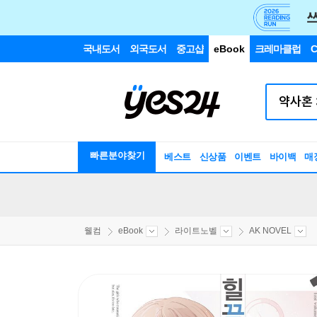
국내도서
외국도서
중고샵
eBook
크레마클럽
C
빠른분야찾기
베스트
신상품
이벤트
바이백
매
웰컴
eBook
라이트노벨
AK NOVEL