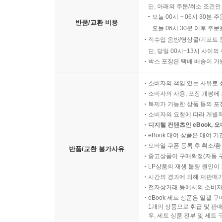
단, 아래의 주문/취소 조건인
오늘 00시 ~ 06시 30분 
반품/교환 비용
오늘 06시 30분 이후 주문
직수입 음반/영상물/기프트 
단, 당일 00시~13시 사이
박스 포장은 택배 배송이 가
소비자의 책임 있는 사유로 
소비자의 사용, 포장 개봉에 
복제가 가능한 상품 등의 포장을 
소비자의 요청에 따라 개별
디지털 컨텐츠인 eBook, 
eBook 대여 상품은 대여 기
모바일 쿠폰 등록 후 취소/환
반품/교환 불가사유
중고상품이 구매확정(자동 
LP상품의 재생 불량 원인이 기
시간의 경과에 의해 재판매가
전자상거래 등에서의 소비자
eBook 세트 상품은 일괄 
1개의 상품으로 취급 및 판매
우, 세트 상품 전부 및 세트