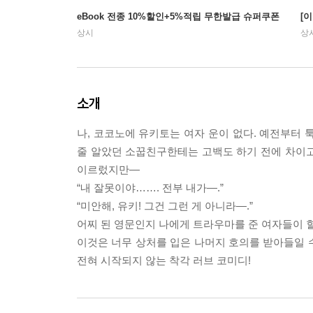
eBook 전종 10%할인+5%적립 무한발급 슈퍼쿠폰
[
상시
상
소개
나, 코코노에 유키토는 여자 운이 없다. 예전부터 
줄 알았던 소꿉친구한테는 고백도 하기 전에 차이고,
이르렀지만―
“내 잘못이야……. 전부 내가―.”
“미안해, 유키! 그건 그런 게 아니라―.”
어찌 된 영문인지 나에게 트라우마를 준 여자들이 
이것은 너무 상처를 입은 나머지 호의를 받아들일 수
전혀 시작되지 않는 착각 러브 코미디!