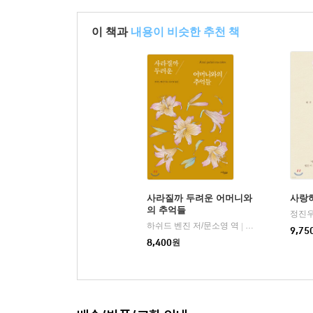
이 책과
내용이 비슷한 추천 책
사라질까 두려운 어머니와
사랑
의 추억들
정진우
하쉬드 벤진 저/문소영 역
뮤진트리
|
9,75
8,400
원