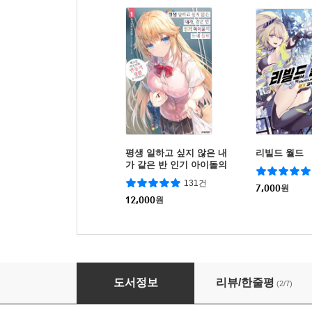
평생 일하고 싶지 않은 내
리빌드 월드
가 같은 반 인기 아이돌의
눈에 들면
131건
7,000
원
12,000
원
나에게 트라우마를 준 여자들이 힐끔힐끔 보고 있
도서정보
리뷰/한줄평
(2/7)