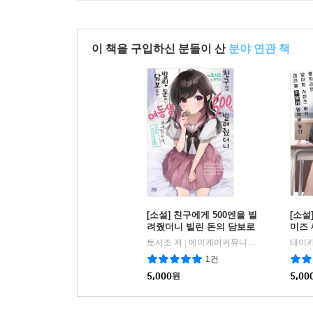
이 책을 구입하신 분들이 산
분야 연관 책
[소설] 친구에게 500엔을 빌
[소설
려줬더니 빌린 돈의 담보로
미즈 
서 여동생을 보내왔는데, 난
색해 
토시조 저
에이케이커뮤니케이션즈
테이카
|
대체 어떡하면 좋을까 01권
1건
5,000
원
5,00