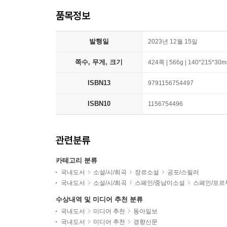
품목정보
발행일
2023년 12월 15일
쪽수, 무게, 크기
424쪽 | 566g | 140*215*30
ISBN13
9791156754497
ISBN10
1156754496
관련분류
카테고리 분류
국내도서
소설/시/희곡
장르소설
공포/스릴러
국내도서
소설/시/희곡
스페인/중남미소설
스페인/포르
수상내역 및 미디어 추천 분류
국내도서
미디어 추천
동아일보
국내도서
미디어 추천
경향신문