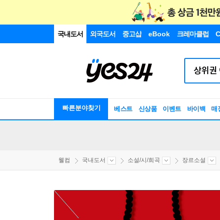
국내도서
외국도서
중고샵
eBook
크레마클럽
C
빠른분야찾기
베스트
신상품
이벤트
바이백
매
웰컴
국내도서
소설/시/희곡
장르소설