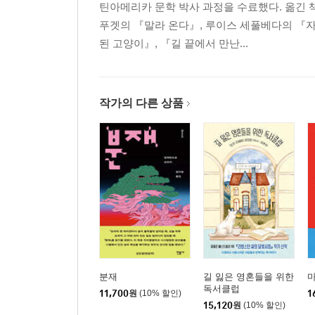
틴아메리카 문학 박사 과정을 수료했다. 옮긴 
푸겟의 『말라 온다』, 루이스 세풀베다의 『자
된 고양이』, 『길 끝에서 만난...
작가의 다른 상품
분재
길 잃은 영혼들을 위한
독서클럽
11,700
원
(10% 할인)
1
15,120
원
(10% 할인)