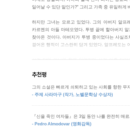
--- p.217
일어날 수 있단 말인가?” 그리고 가족 중 유일하
하느님의 뜻이었다. 특히 이번만큼은 하느님이 그렇게
하지만 그녀는 모르고 있었다. 그의 아버지 알프레
이번에는 제 뜻이 아니라 하느님 아버지의 뜻을 제
카르멘의 아들 마테오였다. 투병 끝에 할아버지 
--- p.403
찾아온 것이다. 아버지가 투병 중이었다는 사실조
걸어온 행적이 고스란히 담겨 있었다. 알프레도는 
어릴 적 너희 둘은 우리 가족의 강요에 의해 종교라
모른단다. 이런 세상에서 아무것도 믿지 않고 살아가
사건 당일 아나와 함께 있었지만 사건 이후 단기
카르멘의 남편이 된 전직 신부 훌리안, 그리고
--- p.418
추천평
이어진다. 점점 진실에 가까워지는 사건의 전말. 
누구나 받아들일 수 있는 것은 아니다. 피녜이로
그의 소설은 빠르게 쇠퇴하고 있는 사회를 향한 무
도달한다고 믿는단다.” 과연 독자는 이 사건의 진실
- 주제 사라마구 (작가, 노벨문학상 수상자)
“나는 우리가 각자 자신이 견뎌낼 수 있는
진실까지만 도달한다고 믿는다.”
『신을 죽인 여자들』은 3일 동안 나를 완전히 매료
- Pedro Almodovar (영화감독)
『신을 죽인 여자들』은 그해 최고의 범죄 소설에 