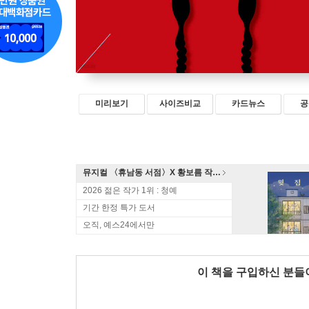
미리보기
사이즈비교
카드뉴스
공
뮤지컬 〈휴남동 서점〉X 황보름 작가 북토크
2026 젊은 작가 1위 : 청예
기간 한정 특가 도서
오직, 예스24에서만
이 책을 구입하신 분