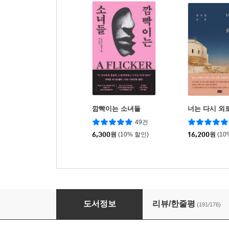
깜빡이는 소녀들
너는 다시 외
49건
6,300
원
(10% 할인)
16,200
원
(10
신을 죽인 여자들
도서정보
리뷰/한줄평
(191/176)