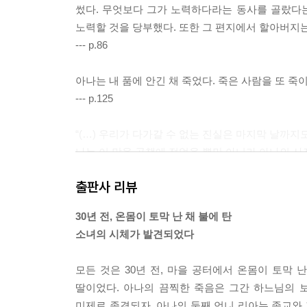
썼다. 무엇보다 그가 노력하다라는 동사를 골랐다
노력할 것을 당부했다. 또한 그 편지에서 할아버지는
--- p.86
아나는 내 품에 안긴 채 죽었다. 죽은 사람을 또 죽이
--- p.125
“(…) 우리가 다가갈 수 없는 진실은 마지막 날까지
나는 이 말을 공책에 적었을 뿐만 아니라 아나의 사
“우리가 다가갈 수 없는 진실은 마지막 날까지도 고
출판사 리뷰
--- p.213
30년 전, 온몸이 토막 난 채 불에 탄
“알프레도 아저씨, 가장 알고 싶은 게 뭐예요?”
소녀의 시체가 발견되었다
“아나가 네 무릎에 누워서 죽었는데 누가, 무엇 때
싶을 뿐이야. 너는 어떠니?”
모든 것은 30년 전, 마을 공터에서 온몸이 토막 
“아나를 불에 태우고 절단한 것 말씀이시죠?”
딸이었다. 아나의 끔찍한 죽음은 그간 하느님의 
“그래. 아나를 불에 태우고 절단한 것 말이다.”
미제로 종결되자, 아나의 둘째 언니 리아는 종교와 