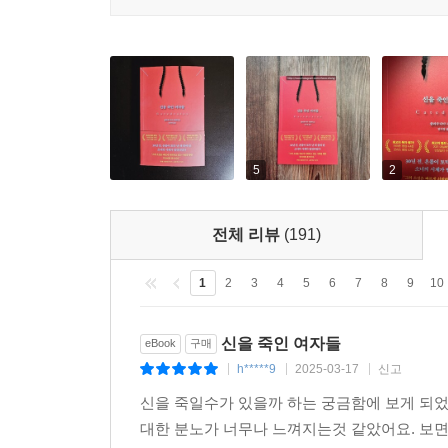
5
2
전체 리뷰
(191)
1
2
3
4
5
6
7
8
9
10
신을 죽인 여자들
eBook
구매
h*****9
2025-03-17
신고
|
|
|
신을 죽일수가 있을까 하는 궁금함에 보게 
대한 분노가 너무나 느껴지는것 같았어요. 보