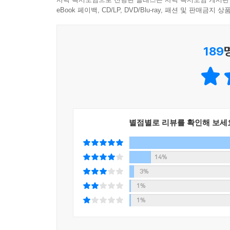
“범죄 소설처럼 시작해서 확 바뀌”는 이 작품을 강
eBook 페이백, CD/LP, DVD/Blu-ray, 패션 및 판매금
클라우디아 피녜이로의 작품이 문단과 대중으로부
부딪히면서 더 나은 세상을 꿈꾸기 때문일 것이다
189
투쟁의 결과라고 느꼈다. 책과 나, 그리고 수많은
꿈이다. 이 작품이 긴급한 문제 다루고 있는 상황에
있으며, 더 나은 미래를 위해 소설로서 범죄의 사
희망을 향한 열망이 꿈틀대는 이유다.
별점별로 리뷰를 확인해 보세
14%
3%
1%
1%