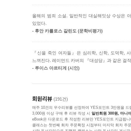
조건에 대한 깊은 지식을 바탕으로 피녜이로는 현실
소설에는 늘 ‘문학성’이라는 단서가 따라붙는다. 
올해의 범죄 소설. 일반적인 대실해밋상 수상은 아니
수상은 아니었다”고 말한 것도 같은 맥락이다. 그리
있었다.
주제, 모든 것을 갖추고 있었다.”
- 후안 카를로스 갈린도 (문학비평가)
이렇듯 클라우디아 피녜이로를 그저 장르적 재미만
바로 그곳에 사회 문제가 있기 때문이다. 피녜이
『신을 죽인 여자들』은 심리학, 신학, 도덕학,
그치지 않고, 끝내 ‘왜 죽을 수밖에 없었는지’에
느껴진다. 레이먼드 카버의 『대성당』과 같은 걸작
소설이 “빠르게 쇠퇴하고 있는 사회를 향한 무자
- 루이스 아르티게 (시인)
아르헨티나 작가에게 수여되는 클라란상을 받은 까닭
보르헤스 이후 가장 많은 언어로 번역된
세계가 신작을 기다리는 작가
회원리뷰
(191건)
매주 10건의 우수리뷰를 선정하여 YES포인트 3만원을 드
아르헨티나의 국민 작가 클라우디아 피녜이로의 인
3,000원 이상 구매 후 리뷰 작성 시
일반회원 300원, 마니아
비롯해, 그의 작품 대부분이 영상화되었을 뿐만 아
eBook은 다운로드 후 작성한 리뷰만 YES포인트 지급됩니
클래스는 첫번째 회차 주문확정 시점부터 마지막 회차 주문
2022년 맨부커상 인터내셔널 파이널리스트에 오르
사락 독서모임으로 진행된 클래스는 사락 독서모임 게시판