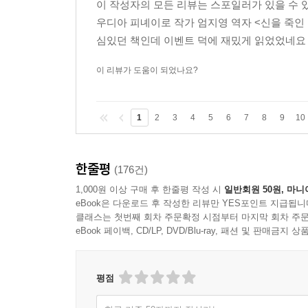
이 작성자의 모든 리뷰는 스포일러가 있을 수 
우디아 피녜이로 작가 엄지영 역자 <신을 죽인
심있던 책인데 이벤트 덕에 재밌게 읽었었네
이 리뷰가 도움이 되었나요?
1
2
3
4
5
6
7
8
9
10
한줄평
(176건)
1,000원 이상 구매 후 한줄평 작성 시
일반회원 50원, 마니
eBook은 다운로드 후 작성한 리뷰만 YES포인트 지급됩니
클래스는 첫번째 회차 주문확정 시점부터 마지막 회차 주문
eBook 페이백, CD/LP, DVD/Blu-ray, 패션 및 판매금
평점