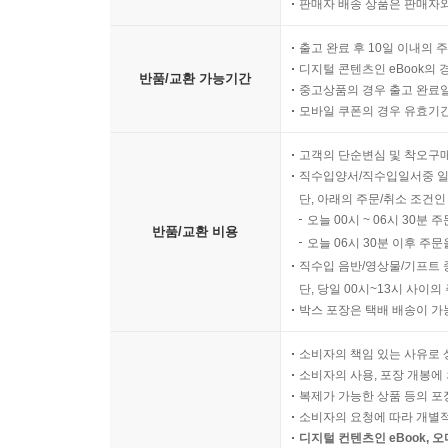
판매자 배송 상품은 판매자와
출고 완료 후 10일 이내의 
디지털 콘텐츠인 eBook의 
반품/교환 가능기간
중고상품의 경우 출고 완료일
모바일 쿠폰의 경우 유효기간(
고객의 단순변심 및 착오구
직수입양서/직수입일서중 일
단, 아래의 주문/취소 조건인
오늘 00시 ~ 06시 30분 
반품/교환 비용
오늘 06시 30분 이후 주문
직수입 음반/영상물/기프트 
단, 당일 00시~13시 사이
박스 포장은 택배 배송이 가
소비자의 책임 있는 사유로 
소비자의 사용, 포장 개봉에 
복제가 가능한 상품 등의 포장을 
소비자의 요청에 따라 개별
디지털 컨텐츠인 eBook, 