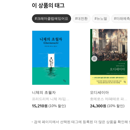
이 상품의 태그
#크레마클럽에있어요
#대전환
#뉴노멀
#미래예측
니체의 초월자
오디세이아
프리드리히 니체 저/김철 편역
히읏
호메로스 저/페테르 파울 루벤스 그림/박문재 역
|
15,210
원
(10% 할인)
24,300
원
(10% 할인)
검색 페이지에서 선택된 태그에 등록된 더 많은 상품을 확인해 