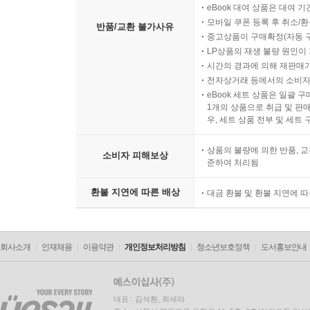
eBook 대여 상품은 대여 기
모바일 쿠폰 등록 후 취소/환
반품/교환 불가사유
중고상품이 구매확정(자동 
LP상품의 재생 불량 원인이 기
시간의 경과에 의해 재판매가
전자상거래 등에서의 소비자
eBook 세트 상품은 일괄 
1개의 상품으로 취급 및 판매
우, 세트 상품 전부 및 세트
상품의 불량에 의한 반품, 교
소비자 피해보상
준하여 처리됨
환불 지연에 따른 배상
대금 환불 및 환불 지연에 
회사소개
인재채용
이용약관
개인정보처리방침
청소년보호정책
도서홍보안내
대표 : 김석환, 최세라