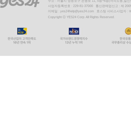
주소 : 서울시 영등포구 은행로 11, 5층~6층(여의도동,일신
사업자등록번호 : 229-81-37000 통신판매업신고 : 제 200
이메일 : yes24help@yes24.com 호스팅 서비스사업자 :
Copyright ⓒ YES24 Corp. All Rights Reserved.