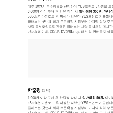
관계없이, 글로벌 시대에 지구 위에 사는 모든 구
매주 10건의 우수리뷰를 선정하여 YES포인트 3만원을 드
3,000원 이상 구매 후 리뷰 작성 시
일반회원 300원, 마니아
eBook은 다운로드 후 작성한 리뷰만 YES포인트 지급됩니
미래 사회의 가치관은 현대보다 더욱 다양성을 포용
클래스는 첫번째 회차 주문확정 시점부터 마지막 회차 주문
현실에서 공유됨에 따라 다문화의 영향으로 인해 
사락 독서모임으로 진행된 클래스는 사락 독서모임 게시판
경제,사회,문화 분야에서 핵심 가치로 자리 잡을 것
eBook 페이백, CD/LP, DVD/Blu-ray, 패션 및 판매금
4차 산업혁명으로 촉발된 기술발전이 극단적으로 
일상의 모든 영역을 아주 크게 바꿔놓을 것이다.
우리나라 인구 구조의 변화에서 가장 우려되는 바
재편시킬 것이고 경제 각 분야에 큰 영향을 미칠 것
환경문제는 미래사회가 대면해야 할 가장 큰 도전
것이다. 기후변화의 영향을 받는 여러 분야에 지속 
한줄평
(1건)
국경을 넘어 지구에 사는 모든 인간이 맞닥뜨린 문
1,000원 이상 구매 후 한줄평 작성 시
일반회원 50원, 마니
eBook은 다운로드 후 작성한 리뷰만 YES포인트 지급됩니
미래에 우리가 공통으로 해결해야 할 숙제
클래스는 첫번째 회차 주문확정 시점부터 마지막 회차 주문
eBook 페이백, CD/LP, DVD/Blu-ray, 패션 및 판매금