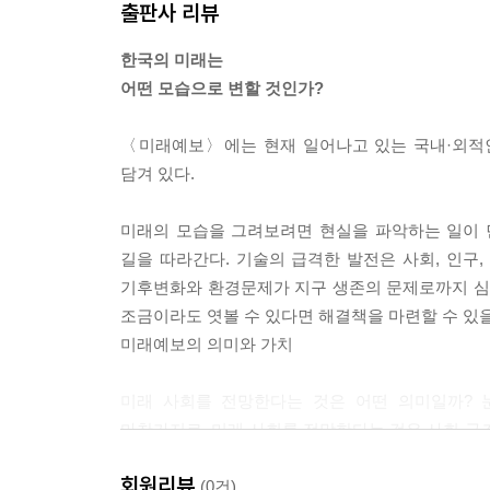
출판사 리뷰
녹색 경제의 핵심은 그동안 인간이 자연의 탄소저
색에너지로의 전환을 통해 멈추고 궁극적으로는 복
한국의 미래는
자연으로!”
어떤 모습으로 변할 것인가?
--- p.181
〈미래예보〉에는 현재 일어나고 있는 국내·외적인
국가인권위에 진정된 차별행위는 해마다 꾸준하게 증
담겨 있다.
법이 있긴 하지만 인정률이 극히 낮아 실효성이 거
에도 못 미친다. 90% 이상이 기각 또는 각하로 
미래의 모습을 그려보려면 현실을 파악하는 일이 
지 않았다고 판단하여 조사나 판결을 진행하지 않고
길을 따라간다. 기술의 급격한 발전은 사회, 인구
기후변화와 환경문제가 지구 생존의 문제로까지 심각
--- p.240
조금이라도 엿볼 수 있다면 해결책을 마련할 수 있을
미래예보의 의미와 가치
미래 사회를 전망한다는 것은 어떤 의미일까? 
마찬가지로, 미래 사회를 전망한다는 것은 사회 구
하드웨어보다 소프트웨어를 중점적으로 보아야 한다
회원리뷰
구조의 변화, 인구구조와 노동시장의 변화, 환경문제
(0건)