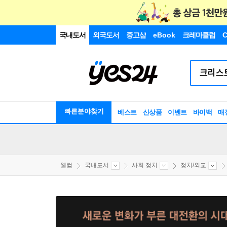
국내도서
외국도서
중고샵
eBook
크레마클럽
C
빠른분야찾기
베스트
신상품
이벤트
바이백
매
웰컴
국내도서
사회 정치
정치/외교