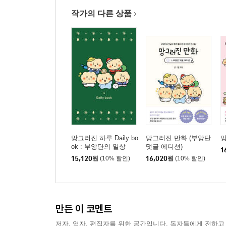
작가의 다른 상품
망그러진 하루 Daily bo
망그러진 만화 (부앙단
망
ok : 부앙단의 일상
댓글 에디션)
1
15,120
원
(10% 할인)
16,020
원
(10% 할인)
만든 이 코멘트
저자, 역자, 편집자를 위한 공간입니다. 독자들에게 전하고