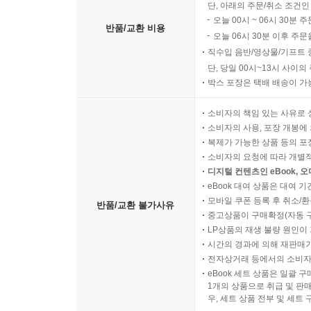
단, 아래의 주문/취소 조건인
오늘 00시 ~ 06시 30분 
반품/교환 비용
오늘 06시 30분 이후 주문
직수입 음반/영상물/기프트 
단, 당일 00시~13시 사이
박스 포장은 택배 배송이 가
소비자의 책임 있는 사유로 
소비자의 사용, 포장 개봉에 
복제가 가능한 상품 등의 포장을 
소비자의 요청에 따라 개별
디지털 컨텐츠인 eBook, 
eBook 대여 상품은 대여 기
모바일 쿠폰 등록 후 취소/환
반품/교환 불가사유
중고상품이 구매확정(자동 
LP상품의 재생 불량 원인이 기
시간의 경과에 의해 재판매가
전자상거래 등에서의 소비자
eBook 세트 상품은 일괄 
1개의 상품으로 취급 및 판매
우, 세트 상품 전부 및 세트