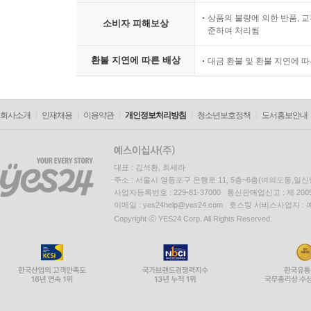
상품의 불량에 의한 반품, 교
소비자 피해보상
준하여 처리됨
환불 지연에 따른 배상
대금 환불 및 환불 지연에 
회사소개
인재채용
이용약관
개인정보처리방침
청소년보호정책
도서홍보안내
대표 : 김석환, 최세라
주소 : 서울시 영등포구 은행로 11, 5층~6층(여의도동,일신
사업자등록번호 : 229-81-37000 통신판매업신고 : 제 200
이메일 : yes24help@yes24.com 호스팅 서비스사업자 :
Copyright ⓒ YES24 Corp. All Rights Reserved.