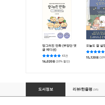
망그러진 만화 (부앙단 댓
오늘도 잘 살
글 에디션)
43건
15,120
원
(10
16,020
원
(10% 할인)
망그러진 만화 2 x 망그러진 하루
도서정보
리뷰/한줄평
(3/5)