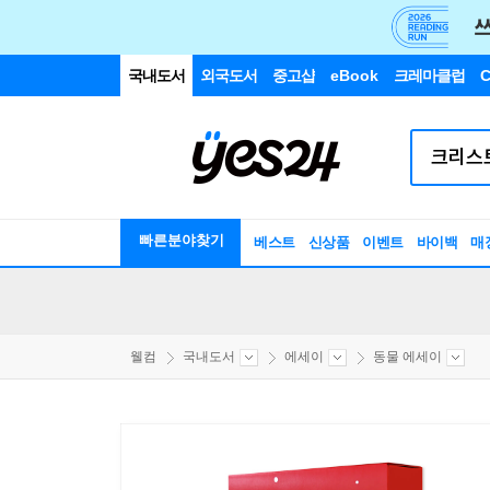
국내도서
외국도서
중고샵
eBook
크레마클럽
C
빠른분야찾기
베스트
신상품
이벤트
바이백
매
웰컴
국내도서
에세이
동물 에세이