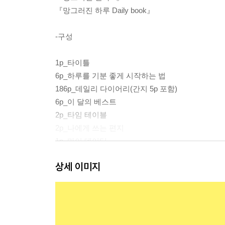
『망그러진 하루 Daily book』
-구성
1p_타이틀
6p_하루를 기분 좋게 시작하는 법
186p_데일리 다이어리(간지 5p 포함)
6p_이 달의 베스트
2p_타임 테이블
2p_나에게 쓰는 편지
1p_마이 데이터
상세 이미지