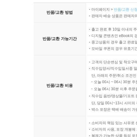
마이페이지 >
반품/교환 신청
반품/교환 방법
판매자 배송 상품은 판매자와
출고 완료 후 10일 이내의 
디지털 콘텐츠인 eBook의 
반품/교환 가능기간
중고상품의 경우 출고 완료일
모바일 쿠폰의 경우 유효기간(
고객의 단순변심 및 착오구
직수입양서/직수입일서중 일
단, 아래의 주문/취소 조건인
오늘 00시 ~ 06시 30분 
반품/교환 비용
오늘 06시 30분 이후 주문
직수입 음반/영상물/기프트 
단, 당일 00시~13시 사이
박스 포장은 택배 배송이 가
소비자의 책임 있는 사유로 
소비자의 사용, 포장 개봉에 
복제가 가능한 상품 등의 포장을 