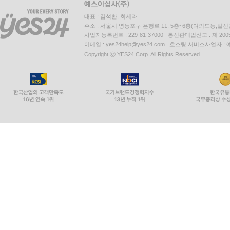
대표 : 김석환, 최세라
주소 : 서울시 영등포구 은행로 11, 5층~6층(여의도동,일신
사업자등록번호 : 229-81-37000 통신판매업신고 : 제 200
이메일 : yes24help@yes24.com 호스팅 서비스사업자 :
Copyright ⓒ YES24 Corp. All Rights Reserved.