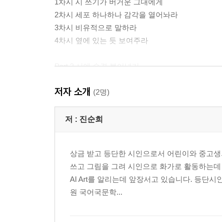
1차시 시 쓰기가 버거운 그대에게
2차시 세포 하나하나 감각을 열어놔라
3차시 비유적으로 말하라
4차시 옆에 있는 듯 보여주라
Part 2 시에 숨결 불어넣기
5차시 살아 움직이게 하는 - 이미지
저자 소개
6차시 인상을 분명하게 - 비유하기
(2명)
7차시 강하고 절실하게 - 강조하기
8차시 단조로움과 지루함은 가라 - 변화 주기
저 :
진순희
Part 3 시 쓰기로 풍덩 빠져들기
상금 받고 등단한 시인으로서 어린이와 중고생의 
9 차시 풍경, 사람에 관한 시 쓰기
쓰고 그림을 그려 시인으로 화가로 활동하는데 
10 차시 사물, 공간에 대한 시 쓰기
AI Art를 알리는데 앞장서고 있습니다. 등단
11 차시 날씨, 음식에 대해 시 쓰기
원 국어국문학...
12 차시 산문시 쓰기
제2부