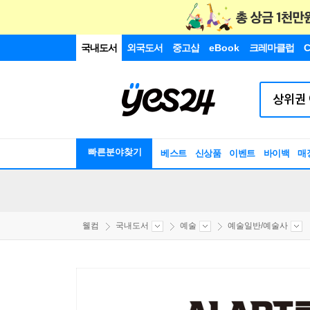
국내도서
외국도서
중고샵
eBook
크레마클럽
C
빠른분야찾기
베스트
신상품
이벤트
바이백
매
웰컴
국내도서
예술
예술일반/예술사