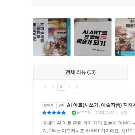
이 책은 독자들에게 AI 기술이 가져오는 혁신적
불공평하게 제한된 문턱을 낮추고 싶습니다. 대중들
되기를 소망합니다. AI Art는 예술 분야에서 우리
AI Art, 이제 시작해 보실까요. AI 시인과 AI 화
2023년 8월. 여유재에서 진순희, 윤종두
4
전체 리뷰
(13)
1
AI 아트(시쓰기, 예술작품) 지침
종이책
구매
m*****9
2023-11-04
신고
|
|
|
국내에 AI 아트 관련 책이 거의 없는데 이번에
기, 2부는 미드저니로 AI ART 하기에요. 