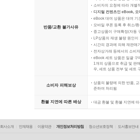
소비자의 요청에 따라 개별
디지털 컨텐츠인 eBook, 
eBook 대여 상품은 대여 기
모바일 쿠폰 등록 후 취소/환
반품/교환 불가사유
중고상품이 구매확정(자동 
LP상품의 재생 불량 원인이 기
시간의 경과에 의해 재판매가
전자상거래 등에서의 소비자
eBook 세트 상품은 일괄 
1개의 상품으로 취급 및 판매
우, 세트 상품 전부 및 세트
상품의 불량에 의한 반품, 교
소비자 피해보상
준하여 처리됨
환불 지연에 따른 배상
대금 환불 및 환불 지연에 
회사소개
인재채용
이용약관
개인정보처리방침
청소년보호정책
도서홍보안내