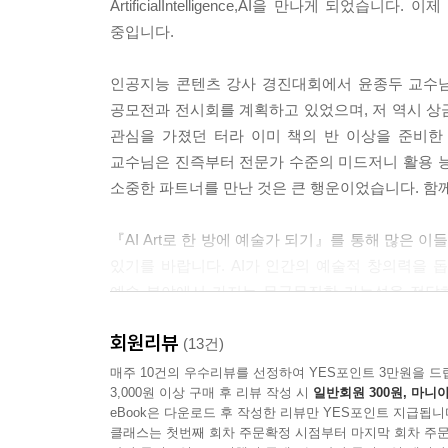
ArtificialIntelligence,AI을 만나게 되
중입니다.
인공지능 콘텐츠 강사 경진대회에서 윤종두 교수님
공모전과 전시회를 계획하고 있었으며, 저 역시 상금을
관심을 가졌던 터라 이미 책의 반 이상을 준비한
교수님은 진즉부터 전문가 수준의 미드저니 활용 능력
소중한 파트너를 만난 것은 큰 행운이었습니다. 함께
『AI Art로 한 방에 예술가 되기』를 통해 많은 이
있기를 바랍니다. AI가 인간의 예술적 창의력을 돕
예술 분야에서 가지는 무궁무진한 가능성을 전달하
말하고자 합니다. AI가 예술의 잠재력을 더욱 확
회원리뷰
합니다.
(13건)
매주 10건의 우수리뷰를 선정하여 YES포인트 3만원을 드
3,000원 이상 구매 후 리뷰 작성 시
일반회원 300원, 마니아
이 책은 AI 시인과 AI 화가로 변신할 수 있는 방
eBook은 다운로드 후 작성한 리뷰만 YES포인트 지급됩니
AI 시인이 될 수 있도록 했습니다.
클래스는 첫번째 회차 주문확정 시점부터 마지막 회차 주문