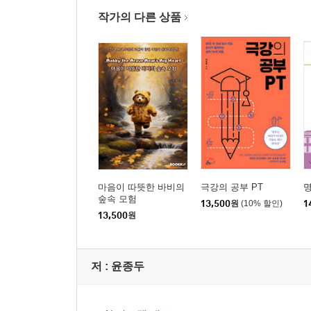
미드저니로 AI ART 하기
작가의 다른 상품
Part 1 도전! 미드저니 10분 컷
1차시 AI 그림으로의 여정, 입문
2차시 미드저니봇을 초대하여 개인서버를 만들자
Part 2 소통의 키를 잡다 - 프롬프트
3차시 AI 그림과 설레는 첫만남
4차시 시작이 반, 반은 먹고 간다 - 오브젝트
5차시 붓 없이도 화가가 된다 - 미술 스타일 프롬프
마음이 따뜻한 바비의
극강의 공부 PT
6차시 미드저니와 떠나는 출사 여행 - 사진 스타일
숲속 모험
13,500
원
(10% 할인)
1
7차시 눈으로 소비하는 즐거움 - 상업 스타일 프롬
13,500
원
8차시 환상의 세계로 초대 - 애니메이션 스타일 프
9차시 평범한 순간을 특별하게 - 구도와 파라미터
저 :
윤종두
Part 3 여정의 돛을 올리다 - 실전연습
10차시 미드저니의 마법 같은 퍼즐 조각 - 합성과 