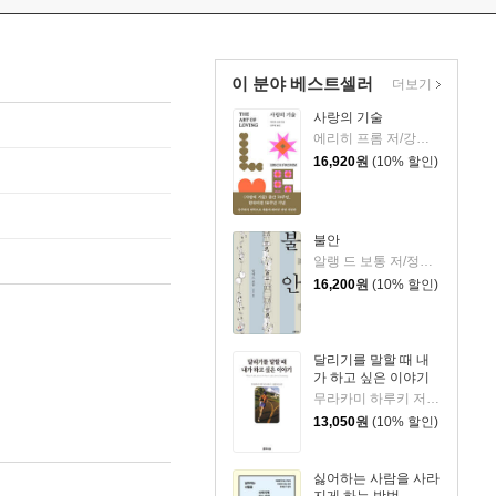
이 분야 베스트셀러
더보기
사랑의 기술
에리히 프롬 저/강주헌 역
16,920
원
(10% 할인)
불안
알랭 드 보통 저/정영목 역
16,200
원
(10% 할인)
달리기를 말할 때 내
가 하고 싶은 이야기
무라카미 하루키 저/임홍빈 역
13,050
원
(10% 할인)
싫어하는 사람을 사라
지게 하는 방법