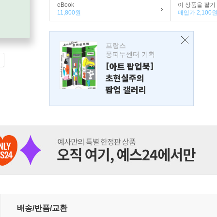
eBook
이 상품을 팔기
11,800원
매입가 2,100
프랑스
퐁피두센터 기획
[아트 팝업북]
초현실주의
팝업 갤러리
배송/반품/교환