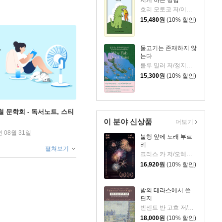
호리 모토코 저/이은혜 역
15,480
원
(10% 할인)
물고기는 존재하지 않
는다
룰루 밀러 저/정지인 역
15,300
원
(10% 할인)
철 문학회 - 독서노트, 스티
이 분야 신상품
더보기
년 08월 31일
불행 앞에 노래 부르
리
펼쳐보기
크리스 카 저/오혜진 역
16,920
원
(10% 할인)
밤의 테라스에서 쓴
편지
빈센트 반 고흐 저/신성림 역
18,000
원
(10% 할인)