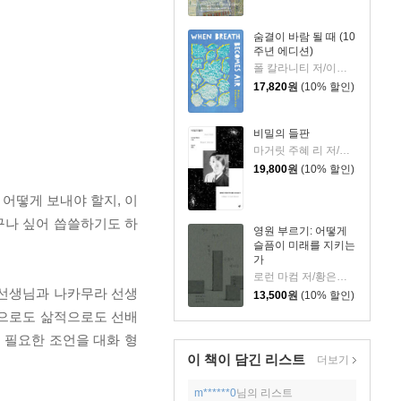
숨결이 바람 될 때 (10
주년 에디션)
폴 칼라니티 저/이종인 역
17,820
원
(10% 할인)
비밀의 들판
마거릿 주혜 리 저/장상미 역
19,800
원
(10% 할인)
 어떻게 보내야 할지, 이
구나 싶어 씁쓸하기도 하
영원 부르기: 어떻게
슬픔이 미래를 지키는
가
로런 마컴 저/황은주 역
 선생님과 나카무라 선생
13,500
원
(10% 할인)
적으로도 삶적으로도 선배
 필요한 조언을 대화 형
이 책이 담긴
리스트
더보기
m******0
님의 리스트