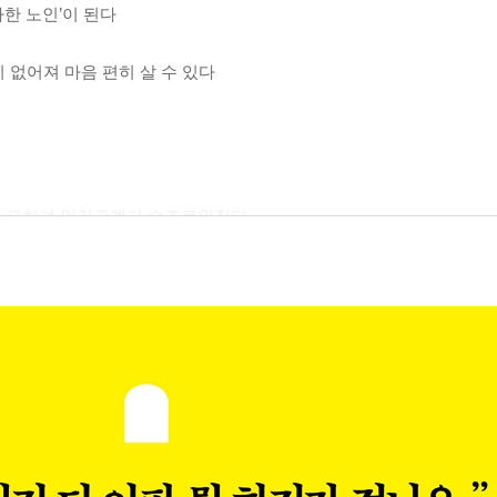
한 노인’이 된다
 없어져 마음 편히 살 수 있다
면 오히려 인간관계가 순조로워진다
댈 수 있는 곳에서 버텨내자
고민도 늘어난다
그렇지 않은 사람도 있으니 괜찮다
풍요롭게 만든다
끝난 건 아니다
람을 골라 사귀는 것도 좋다
서서히 정리하자