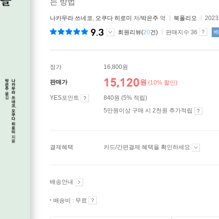
는 방법
나카무라 쓰네코
,
오쿠다 히로미
저/
박은주
역
북폴리오
202
9.3
회원리뷰(
20
건)
판매지수 36
베
정가
16,800원
15,120
원
판매가
(10% 할인)
YES포인트
840원 (5% 적립)
5만원이상 구매 시 2천원 추가적립
결제혜택
카드/간편결제 혜택을 확인하세요
배송안내
배송비 : 무료