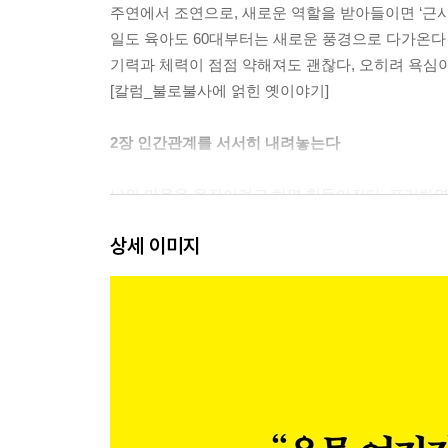
주연에서 조연으로, 새로운 역할을 받아들이면 ‘근사
일도 육아도 60대부터는 새로운 풍경으로 다가온다
기력과 체력이 점점 약해져도 괜찮다, 오히려 욕심이
[칼럼_불로불사에 얽힌 옛이야기]
2장 인간관계를 서서히 내려놓는다
남의 마음을 움직이려고 하면 힘들어진다, 포기하
내가 기대하지 않으면 상대방도 기대하지 않는다
상세 이미지
끝이 좋으면 모든 것이 좋다, 그러니 그때까지는 기
친구가 많으면 좋기도 하지만, 넓은 교우관계만큼 
사람들과 어울릴 수 있는 것도 하나의 재능일 뿐, 
인간은 본래 고독한 존재, 혼자만의 시간은 나를 
고작 한두 사람에게 미움을 받는다고 해서 인생이 
인간관계에서 오는 피로감은 잘 풀리지 않는다, 사
무의미한 인사치레는 이제 그만! 허울뿐인 관계는 