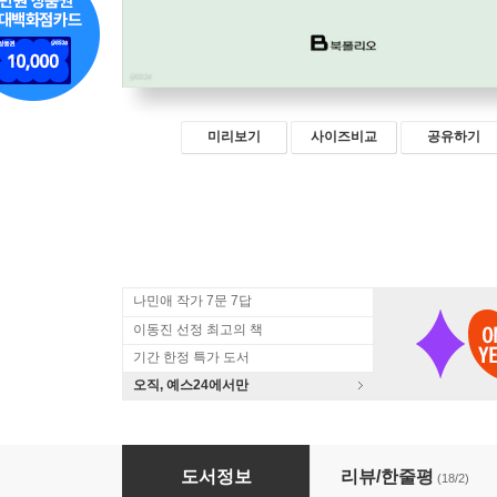
미리보기
사이즈비교
공유하기
나민애 작가 7문 7답
이동진 선정 최고의 책
기간 한정 특가 도서
오직, 예스24에서만
나이 듦을 받아들일 때 얻는 것들
도서정보
리뷰/한줄평
(18/2)