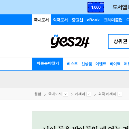
국내도서
외국도서
중고샵
eBook
크레마클럽
C
빠른분야찾기
베스트
신상품
이벤트
바이백
매
웰컴
국내도서
에세이
외국 에세이