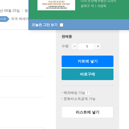
3년 09월 25일
원제 :
不安と折り合いをつけて うまいこと老いる生き方
외국 에세이 top100 3주
스트
오늘은 그만 보기
판매중
수량
카트에 넣기
바로구매
해외배송 가능
문화비소득공제 가능
리스트에 넣기