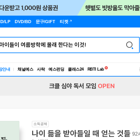
D/LP
DVD/BD
문구
/GIFT
티켓
독서유형검사
장안내
채널예스
사락
예스펀딩
클래스24
RBTI Lab
독서유형검사
크클 심야 독서 모임
OPEN
소득공제
나이 듦을 받아들일 때 얻는 것들
92