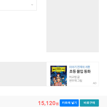
원
AD
15,120
카트에 넣기
바로구매
원