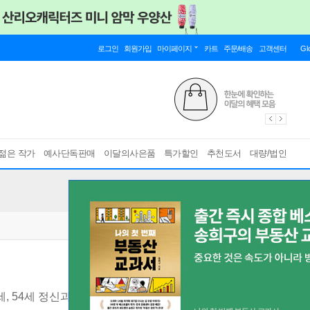
로그인
회원가입
마이페이지
카트
주문/배송
고객센터
Gl
젊은 작가
예사단독판매
이달의사은품
특가할인
추천도서
대량/법인
세, 54세 정신과 전문의가 전하는 불안 없이 노년을 맞이하