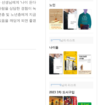
 선생님에게 ‘나이 든다
노인
 사람을 상담한 경험이 녹
년층 및 노년층에게 지금
 있음을 깨닫게 되면 좋겠
b******t
님의 리스트
나이듦
t*******6
님의 리스트
2023 3차 도서구입