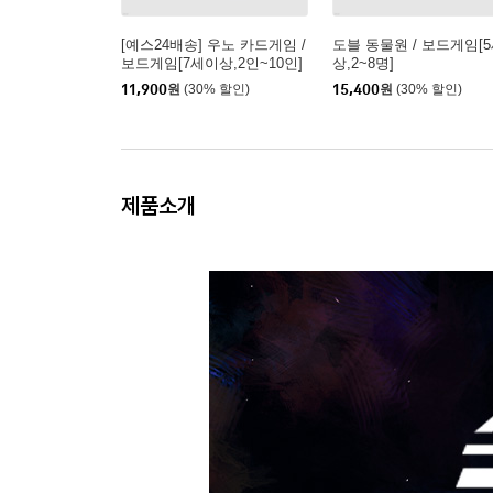
[예스24배송] 우노 카드게임 /
도블 동물원 / 보드게임[
보드게임[7세이상,2인~10인]
상,2~8명]
11,900
원
(30% 할인)
15,400
원
(30% 할인)
제품소개