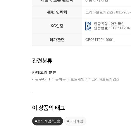
제조국 또는 원산지
상품 상세 참조
관련 연락처
코리아보드게임즈 / 031-965-
인증유형 : 안전확인
KC인증
인증번호 :
CB061T204
허가관련
CB061T204-0001
관련분류
카테고리 분류
문구/GIFT
유아동
보드게임
* 코리아보드게임즈
이 상품의 태그
#보드게임2인용
#파티게임