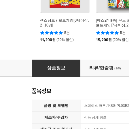
젝스님트 / 보드게임[8세이상,
[예스24배송] 우노 
2~10명]
보드게임[7세이상,2~
5건
5건
11,200
원
(20% 할인)
15,200
원
(20% 할인
[예스24배송] 스페이스 크루 / 보드게임[10세이상
상품정보
리뷰/한줄평
(1/0)
품목정보
품명 및 모델명
스페이스 크루 / KBG-PL03E
제조자/수입자
상품 상세 참조