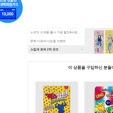
노르잇 신제품 출시 기념 할인&사은품 증정!
문학 디퓨저 사은품 이벤트
스킵과 로퍼 2차 굿즈
이 상품을 구입하신 분