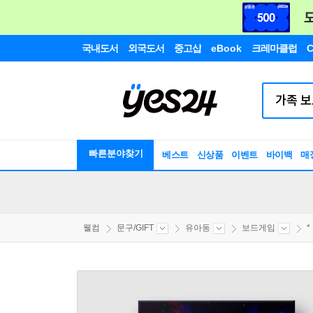
국내도서
외국도서
중고샵
eBook
크레마클럽
C
빠른분야찾기
베스트
신상품
이벤트
바이백
매
웰컴
문구/GIFT
유아동
보드게임
*