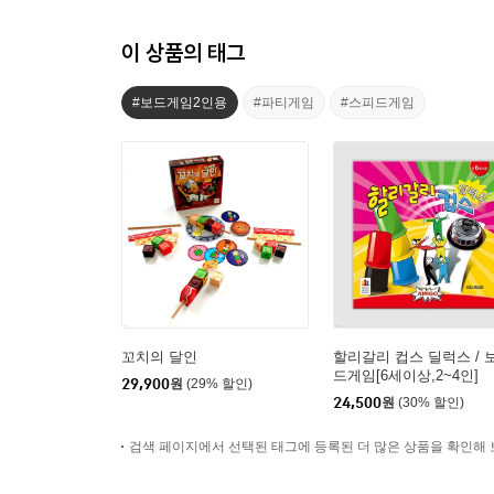
이 상품의 태그
#보드게임2인용
#파티게임
#스피드게임
꼬치의 달인
할리갈리 컵스 딜럭스 / 
드게임[6세이상,2~4인]
29,900
원
(29% 할인)
24,500
원
(30% 할인)
검색 페이지에서 선택된 태그에 등록된 더 많은 상품을 확인해 