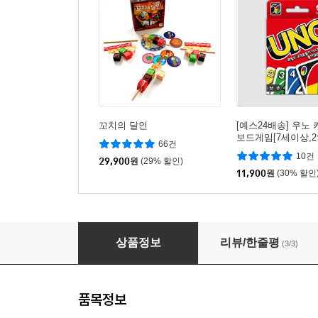
꼬치의 달인
[예스24배송] 우노 
보드게임[7세이상,2
66건
10건
29,900
원
(29% 할인)
11,900
원
(30% 할인
할리갈리 컵스 딜럭스 / 보드게임[6세이상,2~4인
상품정보
리뷰/한줄평
(3/3)
품목정보