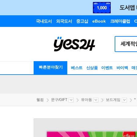
국내도서
외국도서
중고샵
eBook
크레마클럽
C
빠른분야찾기
베스트
신상품
이벤트
바이백
매
웰컴
문구/GIFT
유아동
보드게임
*