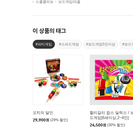
스쿨콜라보
보드게임/퍼즐
이 상품의 태그
#파티게임
#스피드게임
#보드게임5인이상
#보드
꼬치의 달인
할리갈리 컵스 딜럭스 / 
드게임[6세이상,2~4인]
29,900
원
(29% 할인)
24,500
원
(30% 할인)