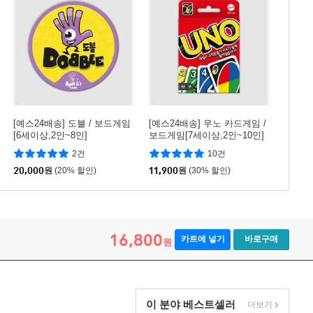
[예스24배송] 도블 / 보드게임
[예스24배송] 우노 카드게임 /
[6세이상,2인~8인]
보드게임[7세이상,2인~10인]
2건
10건
20,000
원
(20% 할인)
11,900
원
(30% 할인)
16,800
카트에 넣기
바로구매
원
이 분야 베스트셀러
더보기