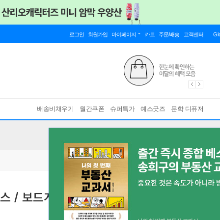
로그인
회원가입
마이페이지
카트
주문/배송
고객센터
Gl
배송비채우기
월간쿠폰
슈퍼특가
예스굿즈
문학 디퓨저
스 / 보드게임[6세이상,2~7인]
[ 추가된 카드로 더