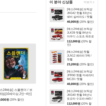
이 분야 신상품
더보기
[예스24배송] 브릭샵
JKG42 핫휠 83년식
쉐비 실버라도 / 핫휠
40,000
원
(20% 할인)
[예스24배송] 브릭샵
JLK39 핫휠 84년식
아우디 스포츠 콰트로
/ 핫휠
112,000
원
(20% 할
인)
[예스24배송] 핫휠
JLN12 페라리 5팩 /
핫휠
23,200
원
(20% 할인)
[예스24배송] 브릭샵
JFR90 핫휠 마세라티
MC20 / 핫휠
40,000
원
(20% 할인)
예스24배송] 스플렌더 / 보
[예스24배송] 브릭샵
게임[10세이상,2인~4인]
JKG40 핫휠 94년식
토요타 수프라 mk5 /
,000
원
(20% 할인)
핫휠
112,000
원
(20% 할