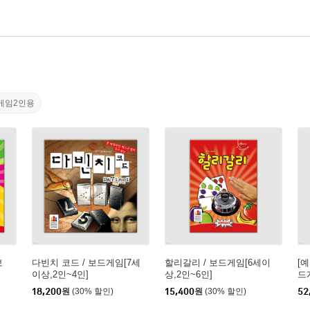
게임2인용
보
다빈치 코드 / 보드게임[7세
할리갈리 / 보드게임[6세이
[
이상,2인~4인]
상,2인~6인]
드
18,200
원
(30% 할인)
15,400
원
(30% 할인)
52