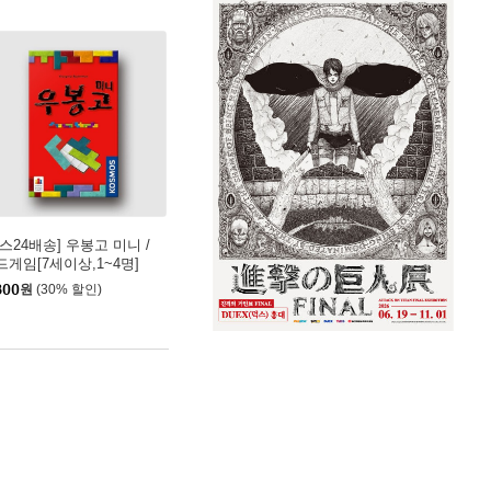
예스24배송] 우봉고 미니 /
드게임[7세이상,1~4명]
800
원
(30% 할인)