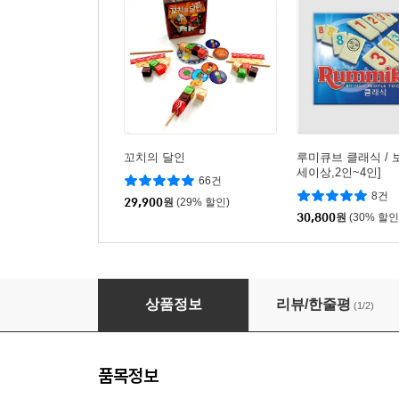
꼬치의 달인
루미큐브 클래식 / 
세이상,2인~4인]
66건
8건
29,900
원
(29% 할인)
30,800
원
(30% 할인
[예스24배송] 할리갈리 딜럭스 / 보드게임[6세이상
상품정보
리뷰/한줄평
(1/2)
품목정보