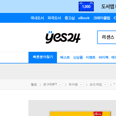
국내도서
외국도서
중고샵
eBook
크레마클럽
C
빠른분야찾기
베스트
신상품
이벤트
바이백
매
웰컴
문구/GIFT
유아동
보드게임
*