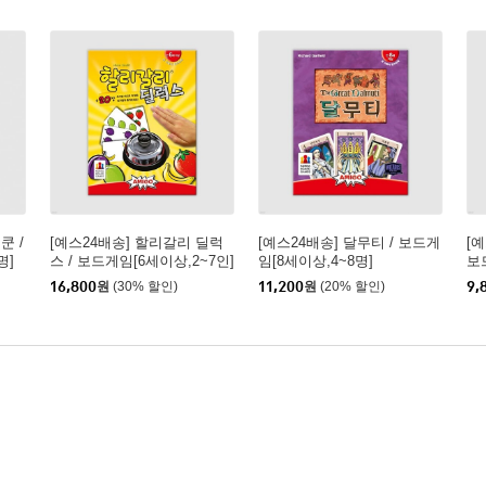
쿤 /
[예스24배송] 할리갈리 딜럭
[예스24배송] 달무티 / 보드게
[
명]
스 / 보드게임[6세이상,2~7인]
임[8세이상,4~8명]
보
16,800
원
(30% 할인)
11,200
원
(20% 할인)
9,