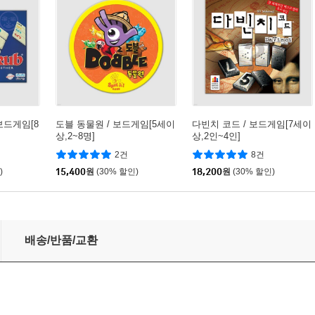
보드게임[8
도블 동물원 / 보드게임[5세이
다빈치 코드 / 보드게임[7세이
상,2~8명]
상,2인~4인]
2건
8건
)
15,400
원
(30% 할인)
18,200
원
(30% 할인)
,2~7인]
배송/반품/교환