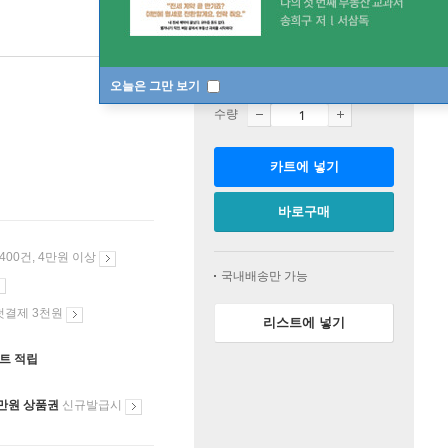
판매중
오늘은 그만 보기
수량
카트에 넣기
바로구매
 400건, 4만원 이상
국내배송만 가능
첫결제 3천원
리스트에 넣기
인트 적립
만원 상품권
신규발급시