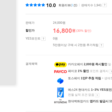
10.0
회원리뷰(
3
건)
판매지수 1,941
판매가
24,000원
16,800
원
할인가
(30% 할인)
YES포인트
0원
5만원이상 구매 시 2천원 추가적립
결제혜택
카카오페이
2,000원 즉시할인
일
페이코
1% 할인
포인트 결제시
토스페이
1만P 추첨 적립
+ 생애
예스24 현대카드
1~3% YES포
전월 실적 조건 없음
현대백화점카드
앱카드 발급시 1