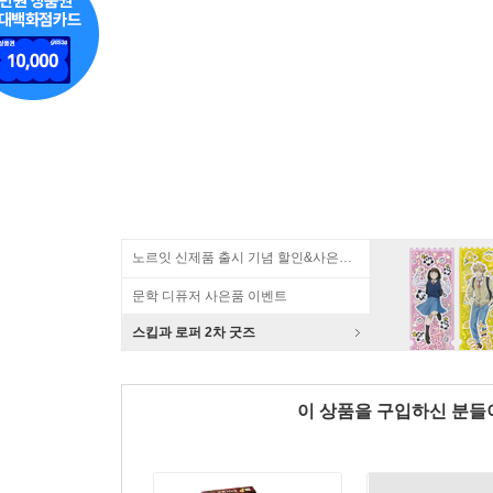
노르잇 신제품 출시 기념 할인&사은품 증정!
문학 디퓨저 사은품 이벤트
스킵과 로퍼 2차 굿즈
이 상품을 구입하신 분