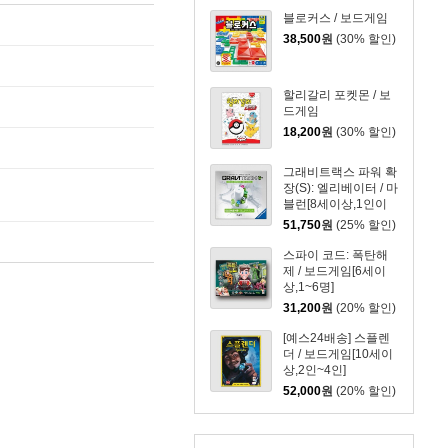
블로커스 / 보드게임
38,500
원
(30% 할인)
할리갈리 포켓몬 / 보
드게임
18,200
원
(30% 할인)
그래비트랙스 파워 확
장(S): 엘리베이터 / 마
블런[8세이상,1인이
상]
51,750
원
(25% 할인)
스파이 코드: 폭탄해
제 / 보드게임[6세이
상,1~6명]
31,200
원
(20% 할인)
[예스24배송] 스플렌
더 / 보드게임[10세이
상,2인~4인]
52,000
원
(20% 할인)