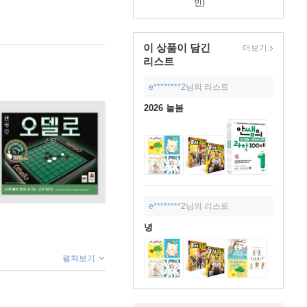
인)
이 상품이 담긴
더보기
리스트
e********2
님의 리스트
2026 늘봄
e********2
님의 리스트
녕
펼쳐보기