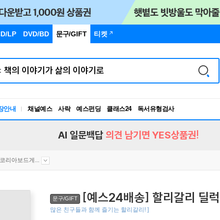
D/LP
DVD/BD
문구
/GIFT
티켓
장안내
채널예스
사락
예스펀딩
클래스24
독서유형검사
RBTI Lab
독서유형검사
AI 일문백답
의견 남기면 YES상품권!
 코리아보드게...
[예스24배송] 할리갈리 딜럭
문구/GIFT
많은 친구들과 함께 즐기는 할리갈리! ]