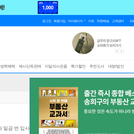
로그인
회원가입
마이페이지
카트
주문/배송
고객센터
Gl
름방학혜택
예사단독판매
이달의사은품
특가할인
추천도서
대량/법인
와 일곱 번 입사를 통해 깨달은 열정 페이 탈출법