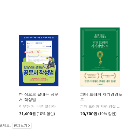
한 장으로 끝내는 공문
피터 드러커 자기경영노
서 작성법
트
이무하 저
비전코리아
피터 드러커 저/장영철 역
한국경제
|
|
21,600
원
(10% 할인)
20,700
원
(10% 할인)
보세요.
전체보기