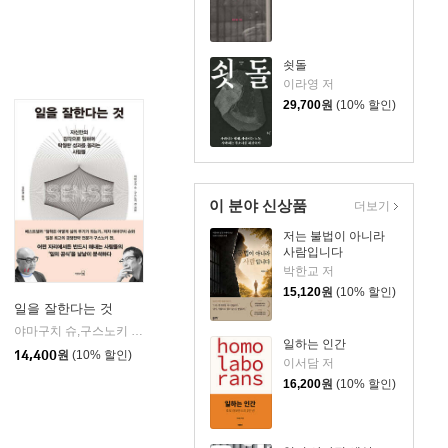
쇳돌
이라영 저
29,700
원
(10% 할인)
이 분야 신상품
더보기
저는 불법이 아니라
사람입니다
박한교 저
15,120
원
(10% 할인)
일을 잘한다는 것
야마구치 슈,구스노키 겐 공저/김윤경 역
리더스북
|
일하는 인간
신문사(한경비피)
14,400
원
(10% 할인)
이서담 저
16,200
원
(10% 할인)