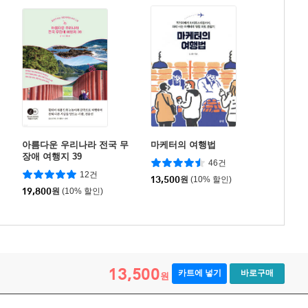
아름다운 우리나라 전국 무
마케터의 여행법
장애 여행지 39
46건
12건
13,500
원
(10% 할인)
19,800
원
(10% 할인)
13,500
카트에 넣기
바로구매
원