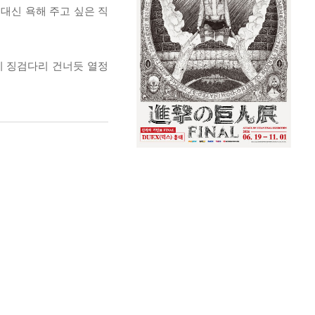
대신 욕해 주고 싶은 직
이 징검다리 건너듯 열정