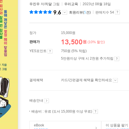
우진우
저/
치달
그림
우리교육
2023년 08월 18일
9.6
회원리뷰(
5
건)
판매지수 54
정가
15,000원
13,500
원
판매가
(10% 할인)
YES포인트
750원 (5% 적립)
5만원이상 구매 시 2천원 추가적립
결제혜택
카드/간편결제 혜택을 확인하세요
배송안내
배송비 : 유료 (도서 15,000원 이상 무료)
eBook
이 상품을 팔기