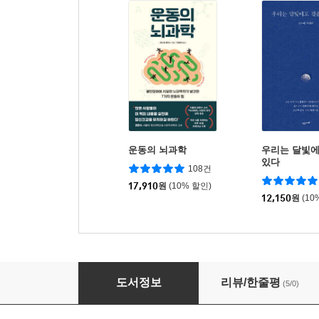
운동의 뇌과학
우리는 달빛에
있다
108건
17,910
원
(10% 할인)
12,150
원
(10
과로사 할래? 퇴사 할래?
도서정보
리뷰/한줄평
(5/0)