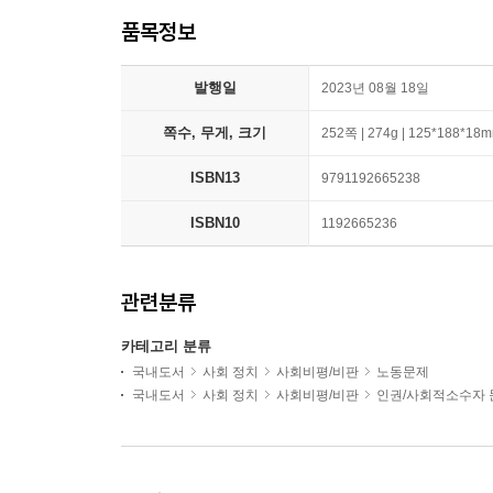
품목정보
발행일
2023년 08월 18일
쪽수, 무게, 크기
252쪽 | 274g | 125*188*18
ISBN13
9791192665238
ISBN10
1192665236
관련분류
카테고리 분류
국내도서
사회 정치
사회비평/비판
노동문제
국내도서
사회 정치
사회비평/비판
인권/사회적소수자 