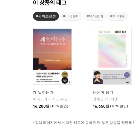
이 상품의 태그
#사회초년생
#이직준비
#퇴사준비
#MZ세대
왜 일하는가
당신이 옳다
이나모리 가즈오 저/김윤경 역
다산북스
정혜신 저
해냄
|
|
16,200
원
(10% 할인)
16,650
원
(10% 할인)
검색 페이지에서 선택된 태그에 등록된 더 많은 상품을 확인해 