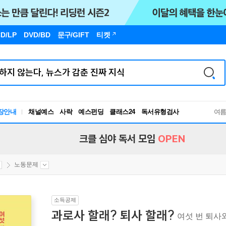
D/LP
DVD/BD
문구
/GIFT
티켓
장안내
채널예스
사락
예스펀딩
클래스24
독서유형검사
여
RBTI Lab
독서유형검사
크클 심야 독서 모임
OPEN
노동문제
소득공제
과로사 할래? 퇴사 할래?
여섯 번 퇴사