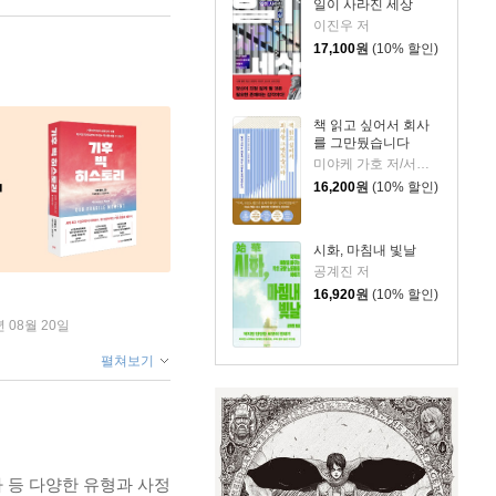
일이 사라진 세상
이진우 저
17,100
원
(10% 할인)
책 읽고 싶어서 회사
를 그만뒀습니다
미야케 가호 저/서영찬 역
16,200
원
(10% 할인)
시화, 마침내 빛날
공계진 저
16,920
원
(10% 할인)
년 08월 20일
펼쳐보기
사 등 다양한 유형과 사정