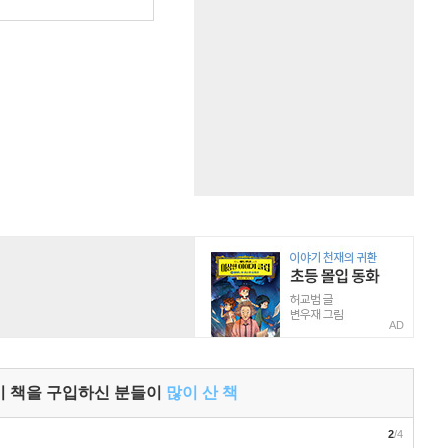
원
AD
이 책을 구입하신 분들이
많이 산 책
2
/4