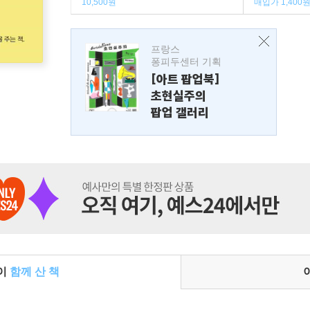
10,500원
매입가 1,400
프랑스
퐁피두센터 기획
[아트 팝업북]
초현실주의
팝업 갤러리
들이
함께 산 책