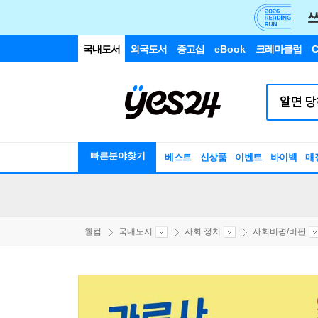
국내도서
외국도서
중고샵
eBook
크레마클럽
C
빠른분야찾기
베스트
신상품
이벤트
바이백
매
웰컴
국내도서
사회 정치
사회비평/비판