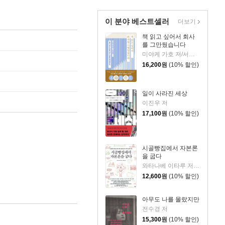
이 분야 베스트셀러
더보기
책 읽고 싶어서 회사
를 그만뒀습니다
미야케 가호 저/서영찬 역
16,200
원
(10% 할인)
일이 사라진 세상
이진우 저
17,100
원
(10% 할인)
시골빵집에서 자본론
을 굽다
와타나베 이타루 저/정문주 역
12,600
원
(10% 할인)
아무도 나를 몰랐지만
전수경 저
15,300
원
(10% 할인)