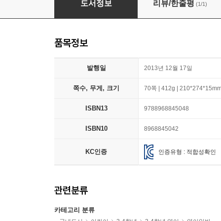
도서정보
리뷰/한줄평
(1/1)
품목정보
발행일
2013년 12월 17일
쪽수, 무게, 크기
70쪽 | 412g | 210*274*15m
ISBN13
9788968845048
ISBN10
8968845042
KC인증
인증유형 : 적합성확인
관련분류
카테고리 분류