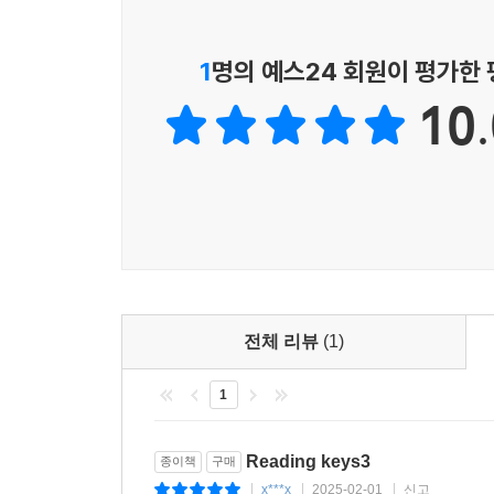
2) Before You Read
_ 스토리를 읽기 전 단어 학습
1
명의 예스24 회원이 평가한
- 영영 사전 형식의 액티비티로 어휘 확장 가능
10.
3) Reading 1 & Word Check
_ 여러 주제의 픽션 및 논픽션 지문을 읽고, 그 문
4) Picture Reading
_ 다양한 시각자료들을 이용하여 리딩 이해도 높이
_ 지문 속 정보들에 대해 이미지를 보며 묻고 답하기 ? 
5) Speed Check
전체 리뷰
(1)
_ 처음 읽은 지문 속에서 빠르게 원하는 정보를 찾아내는
1
6) Reading Check-Up
_ 글의 주제부터 세부사항까지, 전체적인 이해도를
Reading keys3
종이책
구매
x***x
2025-02-01
신고
|
|
|