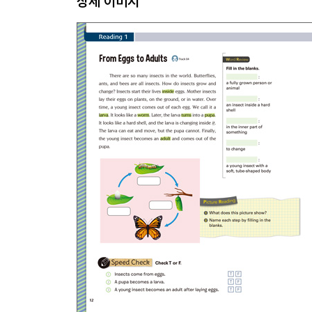
상세 이미지
Unit 16_ Two Big Events in the U.S.