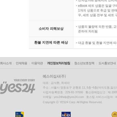
전자상거래 등에서의 소비자
eBook 세트 상품은 일괄 
1개의 상품으로 취급 및 판매
우, 세트 상품 전부 및 세트
상품의 불량에 의한 반품, 교
소비자 피해보상
준하여 처리됨
환불 지연에 따른 배상
대금 환불 및 환불 지연에 
회사소개
인재채용
이용약관
개인정보처리방침
청소년보호정책
도서홍보안내
대표 : 김석환, 최세라
주소 : 서울시 영등포구 은행로 11, 5층~6층(여의도동,일신
사업자등록번호 : 229-81-37000 통신판매업신고 : 제 200
이메일 : yes24help@yes24.com 호스팅 서비스사업자 :
Copyright ⓒ YES24 Corp. All Rights Reserved.