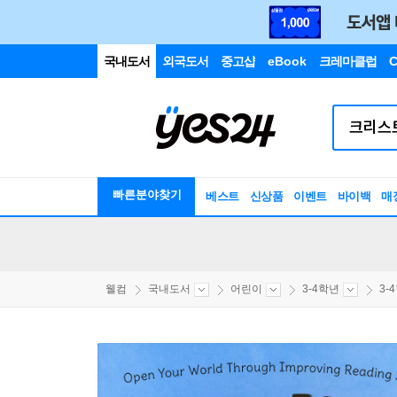
국내도서
외국도서
중고샵
eBook
크레마클럽
C
빠른분야찾기
베스트
신상품
이벤트
바이백
매
웰컴
국내도서
어린이
3-4학년
3-