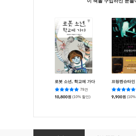
이 책을 구입하신 분
로봇 소년, 학교에 가다
프랑켄슈타인
79건
10,800
원
(10% 할인)
9,900
원
(10%
Reading Keys 3