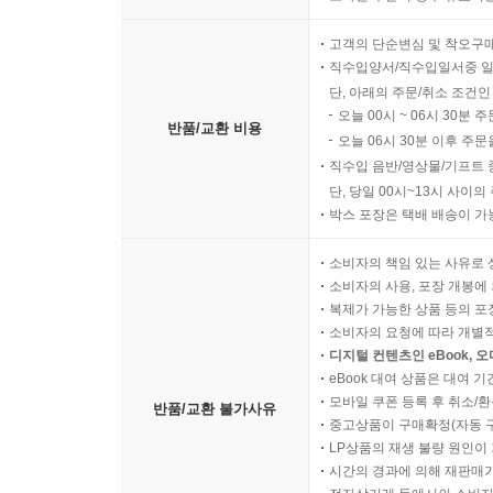
고객의 단순변심 및 착오구
직수입양서/직수입일서중 일
단, 아래의 주문/취소 조건인
오늘 00시 ~ 06시 30분 
반품/교환 비용
오늘 06시 30분 이후 주문
직수입 음반/영상물/기프트 
단, 당일 00시~13시 사이
박스 포장은 택배 배송이 가
소비자의 책임 있는 사유로 
소비자의 사용, 포장 개봉에 
복제가 가능한 상품 등의 포장을 
소비자의 요청에 따라 개별
디지털 컨텐츠인 eBook, 
eBook 대여 상품은 대여 기
모바일 쿠폰 등록 후 취소/환
반품/교환 불가사유
중고상품이 구매확정(자동 
LP상품의 재생 불량 원인이 기
시간의 경과에 의해 재판매가