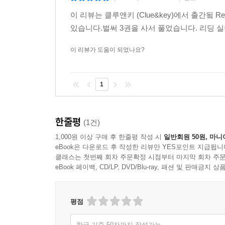
6) Reading Skill-Up
이 리뷰는 클루앤키 (Clue&key)에서 출간됰 
_ 리딩 스킬을 배우기 위한 그래픽 오거나이저 액
있습니다.벌써 3권을 사서 풀었습니다. 리딩 
7) Reading 2
이 리뷰가 도움이 되었나요?
_ 좀더 독립적인 읽기 학습을 위한 두 번째 리딩
_ 학습자 스스로 글의 제목을 지어보기 위해 글의 
1
_ Reading 2 지문에 대한 이해도 체크는 웍크북에
8) Reinforcement
한줄평
(1건)
_ Reading 1에서 배운 스킬을 새로운 지문에 
1,000원 이상 구매 후 한줄평 작성 시
일반회원 50원, 마니
eBook은 다운로드 후 작성한 리뷰만 YES포인트 지급됩니
9) Let’s Speak!
클래스는 첫번째 회차 주문확정 시점부터 마지막 회차 주문
_ 해당 유닛에서 읽은 내용을 바탕으로 자신의 의
eBook 페이백, CD/LP, DVD/Blu-ray, 패션 및 판매금
_ 지문을 통해 습득한 지식을 새로운 상황에 적용
평점
10) Workbook
_ 단어 스펠링 학습, 문장 구성 연습, 본책의 Readi
한글 기준 50자까지 작성가능