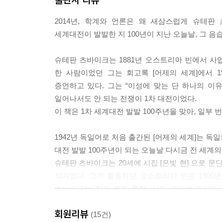
2014년, 학계와 언론은 왜 새삼스럽게 슈테판 츠바이크
세계대전이 발발한 지 100년이 지난 오늘날, 그 
슈테판 츠바이크는 1881년 오스트리아 빈에서 사
한 사람이었던 그는 회고록 [어제의 세계]에서 
증언하고 있다. 그는 “이성에 맞는 단 하나의 이유
일어나서도 안 되는 전쟁이 1차 대전이었다.
이 책은 1차 세계대전 발발 100주년을 맞아, 일부
1942년 독일어로 처음 출간된 [어제의 세계]는 독
대전 발발 100주년이 되는 오늘날 다시금 전 세계
슈테판 츠바이크는 20세에 시집 [은빛 현] 으로 문
작가였다. 그가 활동하던 오스트리아 빈은 1900
츠바이크는 작가 로맹 롤랑, 시인 라이너 마리아
친교를 맺으면서 그의 정신세계를 심화시켰다. 
회원리뷰
그려냈다.
(15건)