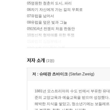
05영원한 청춘의 도시, 파리
06자기 자신에게 가는 길의 우회로
07유럽을 넘어서
08유럽을 덮은 빛과 그늘
091914년 전쟁의 처음 한동안
10정신적 형제애를 위한 투쟁
11유럽의 심장부에서
12오스트리아로의 귀환
13다시 세계에로
저자 소개
14일몰
(1명)
15히틀러, 여기 시작하다
16평화의 단말마
저 :
슈테판 츠바이크
(Stefan Zweig)
옮긴이의 말
1881년 오스트리아의 수도 빈에서 부유한 유
준의 교양교육과 예술교육을 받으며 성장했다.
해박한 지식을 쌓았고, 청소년기에는 보들레르