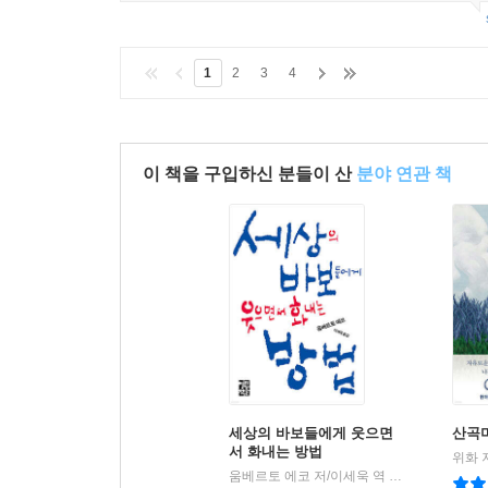
1
2
3
4
이 책을 구입하신 분들이 산
분야 연관 책
세상의 바보들에게 웃으면
산곡
서 화내는 방법
위화 
움베르토 에코 저/이세욱 역
열린책들
|