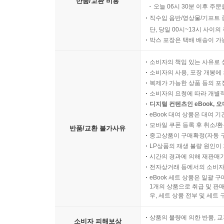
반품/교환 비용
오늘 06시 30분 이후 주문
직수입 음반/영상물/기프트 
단, 당일 00시~13시 사이
박스 포장은 택배 배송이 가
소비자의 책임 있는 사유로 
소비자의 사용, 포장 개봉에 
복제가 가능한 상품 등의 포장을 
소비자의 요청에 따라 개별
디지털 컨텐츠인 eBook, 
eBook 대여 상품은 대여 기
모바일 쿠폰 등록 후 취소/환
반품/교환 불가사유
중고상품이 구매확정(자동 
LP상품의 재생 불량 원인이 기
시간의 경과에 의해 재판매가
전자상거래 등에서의 소비자
eBook 세트 상품은 일괄 
1개의 상품으로 취급 및 판매
우, 세트 상품 전부 및 세트
상품의 불량에 의한 반품, 교
소비자 피해보상