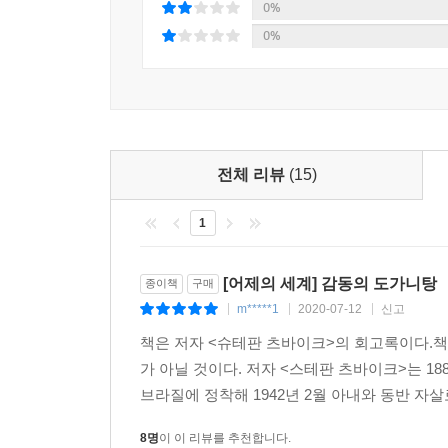
0%
막심 고리키
0%
“우리와는 얼마나 달랐는지 몰라요. 우리 세대는 
소렌토에서 망명의 세월을 보내고 있던 그날 밤 내내
발터 라테나우
암살되기 직전, 그는 내게 말했다. “당신은 자유로
전체 리뷰
(15)
불필요하기 때문입니다. 1년이 더 걸리든 덜 걸리든
1
지그문트 프로이트
그는 진리를 열광적으로 추구하지만, 동시에 모든 
[어제의 세계] 감동의 도가니탕
종이책
구매
세상에 없는 것과 마찬가지로, 이 세상에 100%의 진
m*****1
2020-07-12
신고
|
|
|
베네데토 크로체
책은 저자 <슈테판 츠바이크>의 회고록이다.책
그는 그저 웃어 넘기며 말했다. “사람을 젊게 만
가 아닐 것이다. 저자 <스테판 츠바이크>는 18
없습니다. 고독해지고 주위 청년들이 없어지니 스스
브라질에 정착해 1942년 2월 아내와 동반 자살
8명
이 이 리뷰를 추천합니다.
…그 외 129명의 사람들