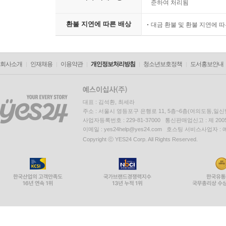
준하여 처리됨
환불 지연에 따른 배상
대금 환불 및 환불 지연에 
회사소개
인재채용
이용약관
개인정보처리방침
청소년보호정책
도서홍보안내
대표 : 김석환, 최세라
주소 : 서울시 영등포구 은행로 11, 5층~6층(여의도동,일신
사업자등록번호 : 229-81-37000 통신판매업신고 : 제 200
이메일 : yes24help@yes24.com 호스팅 서비스사업자 :
Copyright ⓒ YES24 Corp. All Rights Reserved.