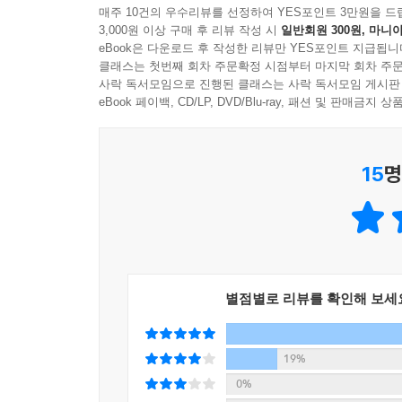
불행하게도 철저한 자유주의자이며 평화주의자였던 
매주 10건의 우수리뷰를 선정하여 YES포인트 3만원을 드
3,000원 이상 구매 후 리뷰 작성 시
일반회원 300원, 마니아
정착했다. 그는 어떻게 머나먼 이국땅에서 아무런 
eBook은 다운로드 후 작성한 리뷰만 YES포인트 지급됩니
진실의 한 조각이라도 전하고 싶은것이 그의 목
클래스는 첫번째 회차 주문확정 시점부터 마지막 회차 주문
위대함의 일면을 엿볼 수 있다.
사락 독서모임으로 진행된 클래스는 사락 독서모임 게시판
eBook 페이백, CD/LP, DVD/Blu-ray, 패션 및 판매금
슈테판 츠바이크가 만난 136명의 거인들
15
명
오귀스트 로댕
그는 나를 아틀리에로 데려간 사실을 잊고 있었다. 
성취의 비밀을 보았다. 그 순간 나의 전 생애를 위한
로맹 롤랑
그는 전쟁에 의한 파괴를 더욱 뼈아파했다. “예술은
별점별로 리뷰를 확인해 보세
라이너 마리아 릴케
다음 순간 나는 깜짝 놀랐다. 릴케, 군복을 입은 
19%
말했다. “외국에 가고 싶어요. 갈 수만 있다면 말이오
0%