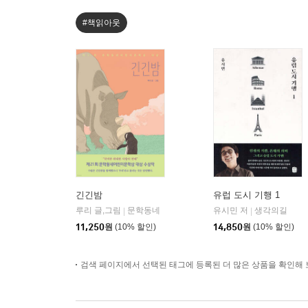
#책읽아웃
긴긴밤
유럽 도시 기행 1
루리 글,그림
문학동네
유시민 저
생각의길
|
|
11,250
원
(10% 할인)
14,850
원
(10% 할인)
검색 페이지에서 선택된 태그에 등록된 더 많은 상품을 확인해 