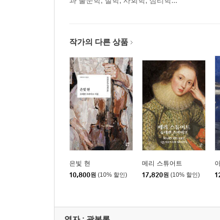
과 불문학, 철학, 사회학, 심리학...
작가의 다른 상품
은빛 현
메리 스튜어트
아
10,800
원
(10% 할인)
17,820
원
(10% 할인)
1
역자 : 곽복록