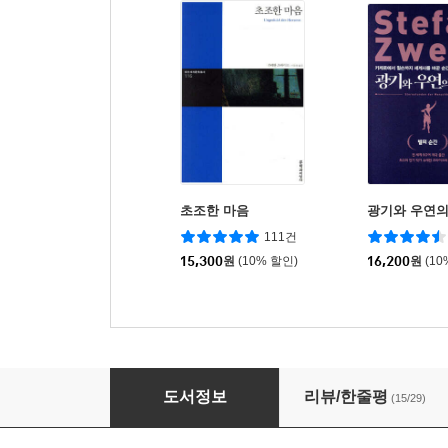
초조한 마음
광기와 우연의
111건
15,300
원
(10% 할인)
16,200
원
(10
어제의 세계
도서정보
리뷰/한줄평
(15/29)