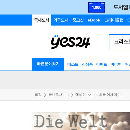
국내도서
외국도서
중고샵
eBook
크레마클럽
C
빠른분야찾기
베스트
신상품
이벤트
바이백
매
웰컴
국내도서
에세이
외국 에세이