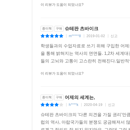
이 리뷰가 도움이 되었나요?
슈테판 츠바이크
종이책
구매
m*****8
2019-01-02
신고
|
|
|
학생들과의 수업자료로 쓰기 위해 구입한 어제의
을 통해 밝혀지는 역사의 면면들. 1,2차 세
들의 고뇌와 고통이 고스란히 전해진다.일반적인
이 리뷰가 도움이 되었나요?
어제의 세계는,
종이책
구매
h****k
2020-04-19
신고
|
|
|
슈테판 츠바이크의 '다른 의견을 가질 권리'만큼
럽의 역사, 아랍국가들의 분쟁도 궁금해져서 많
르겠고 정리도 잘 되지 않지만요. 그런데 그런 