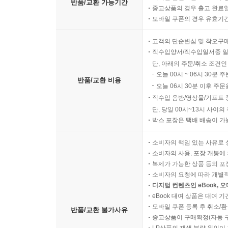
반품/교환 가능기간
중고상품의 경우 출고 완료일
모바일 쿠폰의 경우 유효기간(
고객의 단순변심 및 착오구
직수입양서/직수입일서중 일
단, 아래의 주문/취소 조건인
오늘 00시 ~ 06시 30분 
반품/교환 비용
오늘 06시 30분 이후 주문
직수입 음반/영상물/기프트 
단, 당일 00시~13시 사이
박스 포장은 택배 배송이 가
소비자의 책임 있는 사유로 
소비자의 사용, 포장 개봉에 
복제가 가능한 상품 등의 포장을 
소비자의 요청에 따라 개별
디지털 컨텐츠인 eBook, 
eBook 대여 상품은 대여 기
모바일 쿠폰 등록 후 취소/환
반품/교환 불가사유
중고상품이 구매확정(자동 