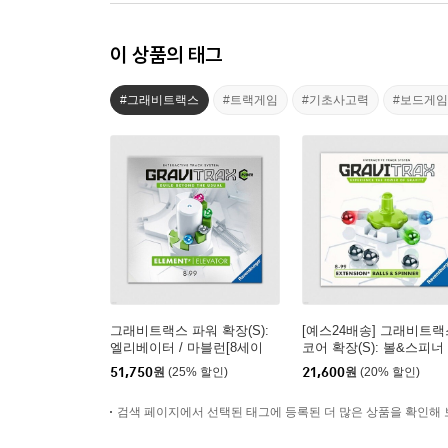
이 상품의 태그
#그래비트랙스
#트랙게임
#기초사고력
#보드게임
그래비트랙스 파워 확장(S):
[예스24배송] 그래비트랙
엘리베이터 / 마블런[8세이
코어 확장(S): 볼&스피너 
상,1인이상]
마블런[8세이상,1인이상]
51,750
원
(25% 할인)
21,600
원
(20% 할인)
검색 페이지에서 선택된 태그에 등록된 더 많은 상품을 확인해 