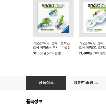
[예스24배송] 그래비트랙스
[예스24배송] 그래
코어 확장(M): 푸시 / 마블런
코어 확장(S): 트랜스
[8세이상,1인이상]
블런[8세이상,1인이
36,000
원
(20% 할인)
21,600
원
(20% 할인
[예스24배송] 그래비트랙스 코어 확장(S): 디퍼 
상품정보
리뷰/한줄평
(0/0)
품목정보