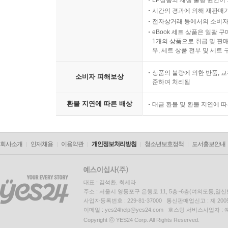
LP상품의 재생 불량 원인이 기
시간의 경과에 의해 재판매가
전자상거래 등에서의 소비자
eBook 세트 상품은 일괄 
1개의 상품으로 취급 및 판매
우, 세트 상품 전부 및 세트
상품의 불량에 의한 반품, 교
소비자 피해보상
준하여 처리됨
환불 지연에 따른 배상
대금 환불 및 환불 지연에 
회사소개
인재채용
이용약관
개인정보처리방침
청소년보호정책
도서홍보안내
대표 : 김석환, 최세라
주소 : 서울시 영등포구 은행로 11, 5층~6층(여의도동,일신
사업자등록번호 : 229-81-37000 통신판매업신고 : 제 200
이메일 : yes24help@yes24.com 호스팅 서비스사업자 :
Copyright ⓒ YES24 Corp. All Rights Reserved.