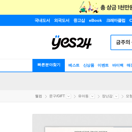
국내도서
외국도서
중고샵
eBook
크레마클럽
C
빠른분야찾기
베스트
신상품
이벤트
바이백
매
웰컴
문구/GIFT
유아동
장난감
모