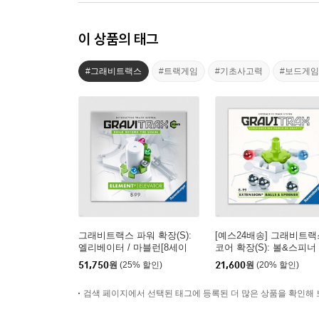
이 상품의 태그
#그래비트랙스
#트랙게임
#기초사고력
#보드게임
그래비트랙스 파워 확장(S):
[예스24배송] 그래비트랙
엘리베이터 / 마블런[8세이
코어 확장(S): 볼&스피너 
상,1인이상]
마블런[8세이상,1인이상]
51,750
원
(25% 할인)
21,600
원
(20% 할인)
검색 페이지에서 선택된 태그에 등록된 더 많은 상품을 확인해 