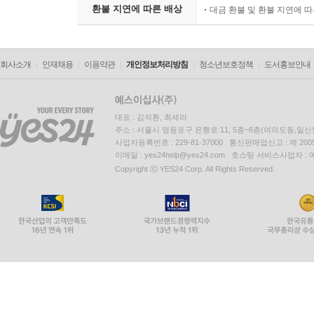
환불 지연에 따른 배상
대금 환불 및 환불 지연에 
회사소개
인재채용
이용약관
개인정보처리방침
청소년보호정책
도서홍보안내
대표 : 김석환, 최세라
주소 : 서울시 영등포구 은행로 11, 5층~6층(여의도동,일신
사업자등록번호 : 229-81-37000 통신판매업신고 : 제 200
이메일 : yes24help@yes24.com 호스팅 서비스사업자 :
Copyright ⓒ YES24 Corp. All Rights Reserved.