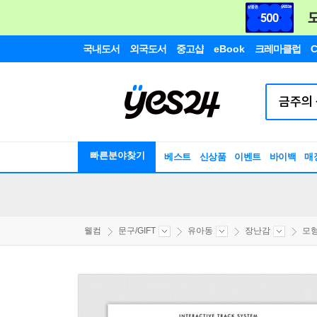
국내도서
외국도서
중고샵
eBook
크레마클럽
C
빠른분야찾기
베스트
신상품
이벤트
바이백
매
웰컴
문구/GIFT
유아동
장난감
모