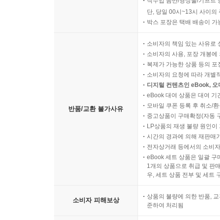
직수입 음반/영상물/기프트 
단, 당일 00시~13시 사이
박스 포장은 택배 배송이 가
소비자의 책임 있는 사유로 
소비자의 사용, 포장 개봉에 
복제가 가능한 상품 등의 포장을 
소비자의 요청에 따라 개별
디지털 컨텐츠인 eBook, 
eBook 대여 상품은 대여 기
모바일 쿠폰 등록 후 취소/환
반품/교환 불가사유
중고상품이 구매확정(자동 
LP상품의 재생 불량 원인이 기
시간의 경과에 의해 재판매가
전자상거래 등에서의 소비자
eBook 세트 상품은 일괄 
1개의 상품으로 취급 및 판매
우, 세트 상품 전부 및 세트
상품의 불량에 의한 반품, 교
소비자 피해보상
준하여 처리됨