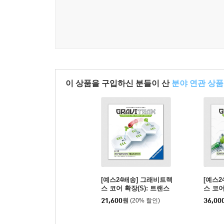
이 상품을 구입하신 분들이 산
분야 연관 상품
[예스24배송] 그래비트랙
[예스2
스 코어 확장(S): 트랜스
스 코어
퍼 / 마블런[8세이상,1인
마블런[
21,600
원
(20% 할인)
36,00
이상]