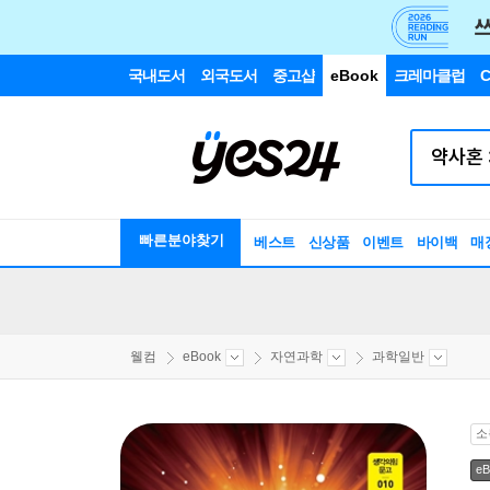
국내도서
외국도서
중고샵
eBook
크레마클럽
C
빠른분야찾기
베스트
신상품
이벤트
바이백
매
웰컴
eBook
자연과학
과학일반
소
eB