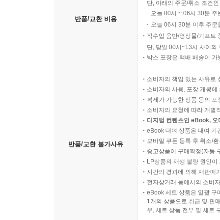
단, 아래의 주문/취소 조건인
오늘 00시 ~ 06시 30분 
반품/교환 비용
오늘 06시 30분 이후 주문
직수입 음반/영상물/기프트 
단, 당일 00시~13시 사이
박스 포장은 택배 배송이 가
소비자의 책임 있는 사유로 
소비자의 사용, 포장 개봉에 
복제가 가능한 상품 등의 포장을 
소비자의 요청에 따라 개별
디지털 컨텐츠인 eBook, 
eBook 대여 상품은 대여 기
모바일 쿠폰 등록 후 취소/환
반품/교환 불가사유
중고상품이 구매확정(자동 
LP상품의 재생 불량 원인이 기
시간의 경과에 의해 재판매가
전자상거래 등에서의 소비자
eBook 세트 상품은 일괄 
1개의 상품으로 취급 및 판매
우, 세트 상품 전부 및 세트