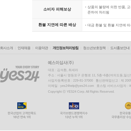
상품의 불량에 의한 반품, 교
소비자 피해보상
준하여 처리됨
환불 지연에 따른 배상
대금 환불 및 환불 지연에 
회사소개
인재채용
이용약관
개인정보처리방침
청소년보호정책
도서홍보안내
대표 : 김석환, 최세라
주소 : 서울시 영등포구 은행로 11, 5층~6층(여의도동,일신
사업자등록번호 : 229-81-37000 통신판매업신고 : 제 200
이메일 : yes24help@yes24.com 호스팅 서비스사업자 :
Copyright ⓒ YES24 Corp. All Rights Reserved.