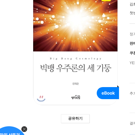
김
첫
정
판
쿠
Y
추
공유하기
결