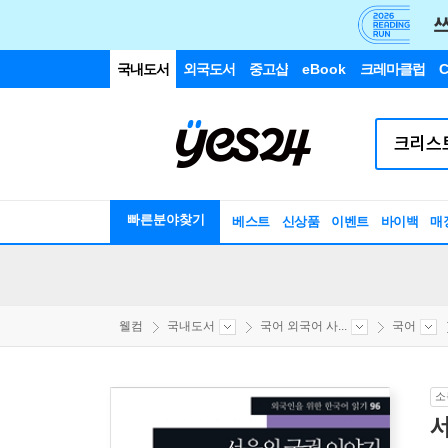
국내도서
외국도서
중고샵
eBook
크레마클럽
C
빠른분야찾기
베스트
신상품
이벤트
바이백
매
웰컴
국내도서
국어 외국어 사...
국어
소