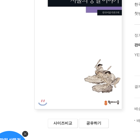
한
첫
정
판
Y
결
배
배
사이즈비교
공유하기