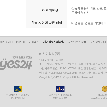
상품의 불량에 의한 반품, 교
소비자 피해보상
준하여 처리됨
환불 지연에 따른 배상
대금 환불 및 환불 지연에 
회사소개
인재채용
이용약관
개인정보처리방침
청소년보호정책
도서홍보안내
대표 : 김석환, 최세라
주소 : 서울시 영등포구 은행로 11, 5층~6층(여의도동,일신
사업자등록번호 : 229-81-37000 통신판매업신고 : 제 200
이메일 : yes24help@yes24.com 호스팅 서비스사업자 :
Copyright ⓒ YES24 Corp. All Rights Reserved.