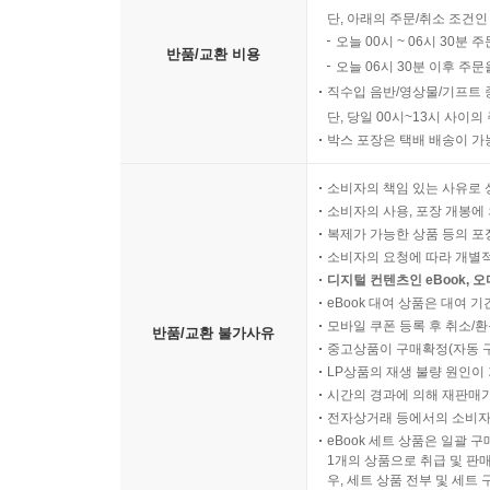
단, 아래의 주문/취소 조건인
오늘 00시 ~ 06시 30분 
반품/교환 비용
오늘 06시 30분 이후 주문
직수입 음반/영상물/기프트 
단, 당일 00시~13시 사이
박스 포장은 택배 배송이 가
소비자의 책임 있는 사유로 
소비자의 사용, 포장 개봉에 
복제가 가능한 상품 등의 포장을 
소비자의 요청에 따라 개별
디지털 컨텐츠인 eBook, 
eBook 대여 상품은 대여 기
모바일 쿠폰 등록 후 취소/환
반품/교환 불가사유
중고상품이 구매확정(자동 
LP상품의 재생 불량 원인이 기
시간의 경과에 의해 재판매가
전자상거래 등에서의 소비자
eBook 세트 상품은 일괄 
1개의 상품으로 취급 및 판매
우, 세트 상품 전부 및 세트