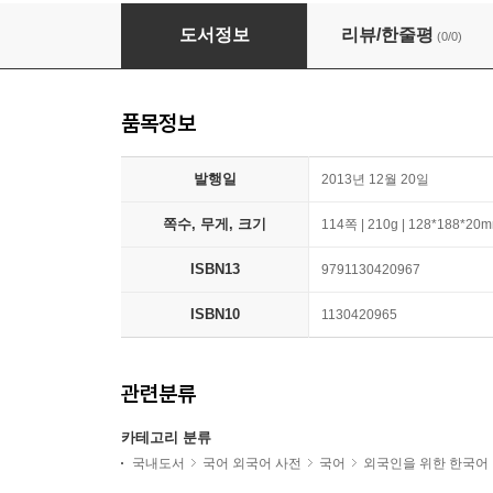
서울의 궁궐 이야기
도서정보
리뷰/한줄평
(0/0)
품목정보
발행일
2013년 12월 20일
쪽수, 무게, 크기
114쪽 | 210g | 128*188*20
ISBN13
9791130420967
ISBN10
1130420965
관련분류
카테고리 분류
국내도서
국어 외국어 사전
국어
외국인을 위한 한국어