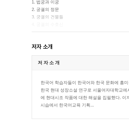
1. 법궁과 이궁
2. 궁궐의 정문
3. 궁궐의 건물들
4. 궁궐의 수호신
3부 궁궐에서의 생활
저자 소개
1. 임금의 하루
2. 왕실의 결혼
3. 궁녀들의 생활
저 자 소 개
참고 문헌
한국어 학습자들이 한국어와 한국 문화에 흥미를
단어 목록
한국 현대 성장소설 연구로 서울여자대학교에
에 현대시조 작품에 대한 해설을 집필했다. 이
시습에서 한국어교육 기획...