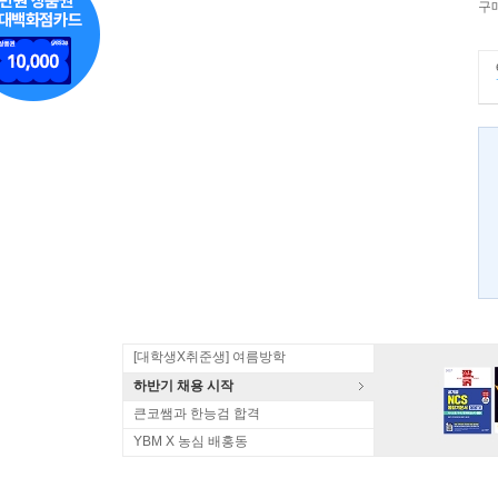
구
[대학생X취준생] 여름방학
하반기 채용 시작
큰코쌤과 한능검 합격
YBM X 농심 배홍동