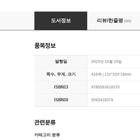
Visual Thinking: The Hidden Gifts of People 
도서정보
리뷰/한줄평
(0/0)
품목정보
발행일
2023년 10월 10일
쪽수, 무게, 크기
416쪽 | 132*203*18mm
ISBN13
9780593418376
ISBN10
0593418379
관련분류
카테고리 분류