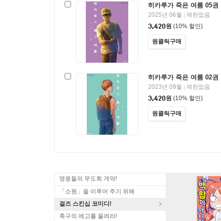
히카루가 죽은 여름 05권
2025년 06월
제한없음
|
3,420
원
(10% 할인)
원클릭구매
히카루가 죽은 여름 02권
2023년 09월
제한없음
|
3,420
원
(10% 할인)
원클릭구매
영웅들의 무도회 개막!
「소원」을 이루어 주기 위해
걸즈 스킨십 코미디!
축구의 에고를 울려라!