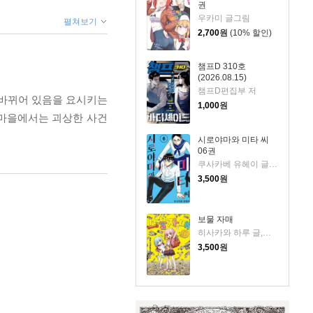
권
우카미 글그림
펼쳐보기
2,700
원
(10% 할인)
챔프D 310호
(2026.08.15)
챔프D편집부 저
로 바뀌어 있음을 요시키는
1,000
원
 마을에서는 괴상한 사건
시로야마와 미타 씨
06권
쿠사카베 유헤이 글그림
3,500
원
보물 자매
히사카와 하루 글,그림
3,500
원