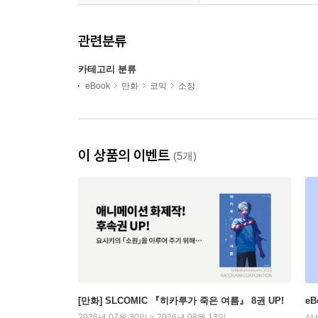
관련분류
카테고리 분류
eBook
만화
코믹
소장
이 상품의 이벤트
(5개)
[만화] SLCOMIC 『히카루가 죽은 여름』 8권 UP!
e
2026년 07월 30일 ~ 2026년 08월 13일
상