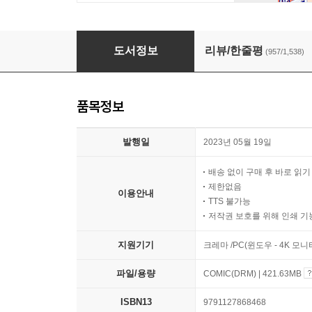
히카루가 죽은 여름
도서정보
리뷰/한줄평
(957/1,538)
품목정보
발행일
2023년 05월 19일
배송 없이 구매 후 바로 읽
제한없음
이용안내
TTS 불가능
저작권 보호를 위해 인쇄 기
지원기기
크레마 /PC(윈도우 - 4K 모
파일/용량
COMIC(DRM) | 421.63MB
ISBN13
9791127868468