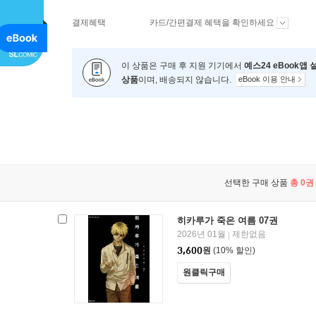
결제혜택
카드/간편결제 혜택을 확인하세요
이 상품은 구매 후 지원 기기에서
예스24 eBook앱
상품
이며, 배송되지 않습니다.
eBook 이용 안내
선택한 구매 상품
총
0
권 
히카루가 죽은 여름 07권
2026년 01월
제한없음
|
3,600
원
(10% 할인)
원클릭구매