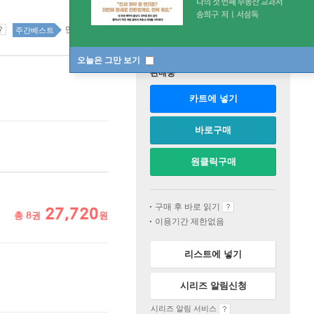
일
만화 5위
주간베스트
오늘은 그만 보기
판매중
카트에 넣기
바로구매
원클릭구매
구매 후 바로 읽기
27,720
총
8
권
원
이용기간 제한없음
리스트에 넣기
시리즈 알림신청
시리즈 알림 서비스