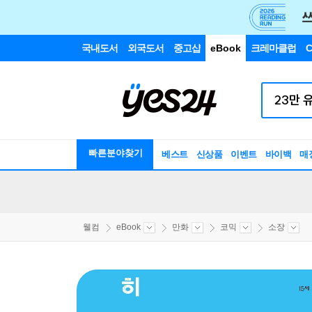
국내도서
외국도서
중고샵
eBook
크레마클럽
C
빠른분야찾기
베스트
신상품
이벤트
바이백
매
웰컴
eBook
만화
코믹
소장