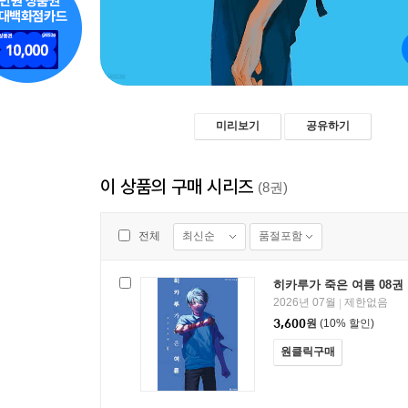
미리보기
공유하기
이 상품의 구매 시리즈
(8권)
최신순
품절포함
전체
히카루가 죽은 여름 08권
2026년 07월
제한없음
|
3,600
원
(10% 할인)
원클릭구매