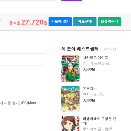
27,720
장
카트에 넣기
바로구매
원클릭구매
총
권
원
8
이 분야 베스트셀러
더보기
사카모토 데이즈
스즈키 유우토 글,그림
3,500
원
유루캠△
AFRO 글,그림
3,000
원
사용 불가) /PC(Mac)
학생회에도 구멍은 있
다!
무치마로 글그림/옷무 역