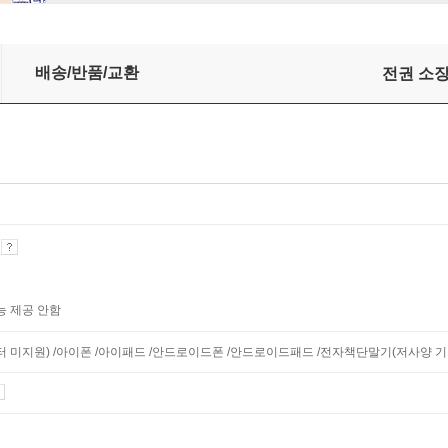
배송/반품/교환
전권 소
기
능 제공 안함
니터 미지원) /아이폰 /아이패드 /안드로이드폰 /안드로이드패드 /전자책단말기(저사양 기기 