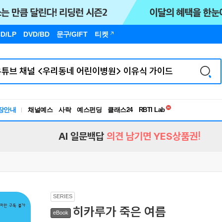
D/LP
DVD/BD
문구
/GIFT
티켓
독서유형검사
RBTI Lab
장안내
채널예스
사락
예스펀딩
클래스24
독서유형검사
AI 일문백답
의견 남기면 YES상품권!
SERIES
히카루가 죽은 여름
eBook