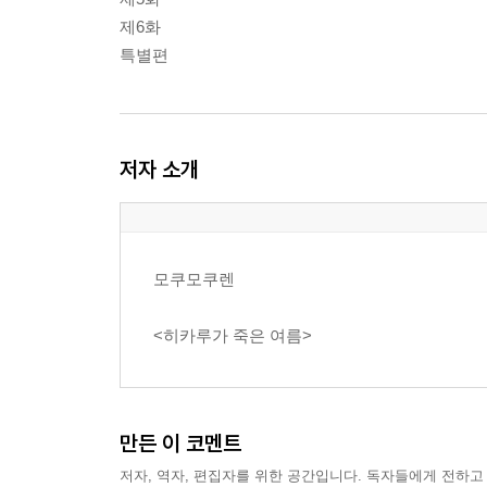
제6화
특별편
저자 소개
모쿠모쿠렌
<히카루가 죽은 여름>
만든 이 코멘트
저자, 역자, 편집자를 위한 공간입니다. 독자들에게 전하고