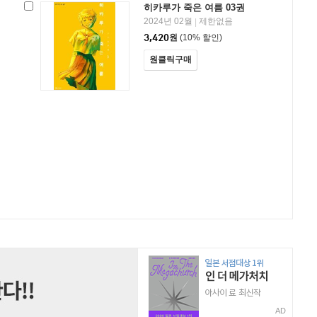
히카루가 죽은 여름 03권
2024년 02월
제한없음
|
3,420
원
(10% 할인)
원클릭구매
AD