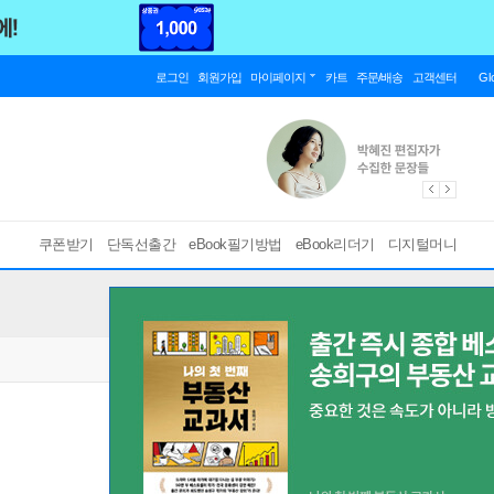
로그인
회원가입
마이페이지
카트
주문/배송
고객센터
Gl
쿠폰받기
단독선출간
eBook필기방법
eBook리더기
디지털머니