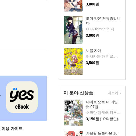
3,800
원
코미 양은 커뮤증입니
다
ODA Tomohito 저
3,000
원
보물 자매
히사카와 하루 글,그림
3,500
원
이 분야 신상품
더보기
냐이트 오브 더 리빙
캣 07권
호크만 원저/메카루츠 그림
3,150
원
(10% 할인)
ok 이용 가이드
가브릴 드롭아웃 16