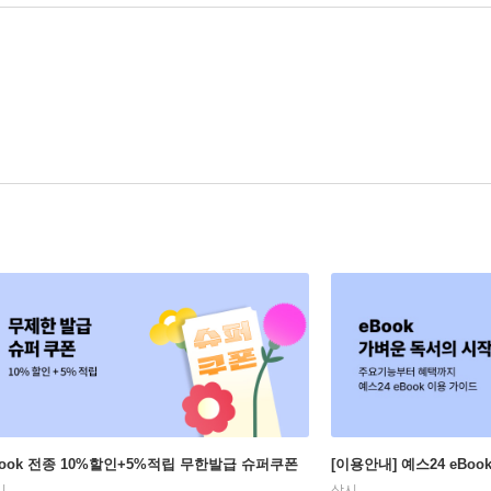
Book 전종 10%할인+5%적립 무한발급 슈퍼쿠폰
[이용안내] 예스24 eBo
시
상시