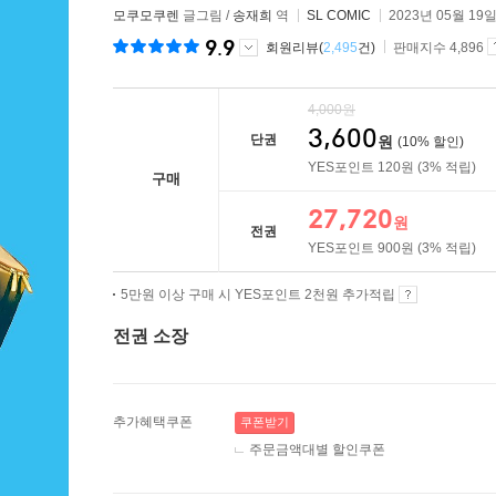
모쿠모쿠렌
글그림 /
송재희
역
SL COMIC
2023년 05월 19
9.9
회원리뷰(
2,495
건)
판매지수 4,896
4,000
원
3,600
단권
원
(10% 할인)
YES포인트
120
원
(3% 적립)
구매
27,720
원
전권
YES포인트
900
원
(3% 적립)
5만원 이상 구매 시 YES포인트 2천원 추가적립
전권 소장
추가혜택쿠폰
쿠폰받기
주문금액대별 할인쿠폰