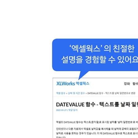
10-4 복잡한 조건일 때 값 찾기
[INDEX]
하면 된다! } VLOOKUP으로 안 될 때 INDEX, M
하면 된다! } INDEX, MATCH 함수를 이용한 다중
하면 된다! } 행과 열 조건을 만족하는 값 찾기
10-5 행과 열 다루기
[ROW / ROWS / COLUMN / COLUMNS]
10-6 문제 해결사 INDIRECT와 OFFSET 함수
[INDIRECT / OFFSET]
하면 된다! } 시트명을 바꿔가면서 값 찾기
하면 된다! } OFFSET 함수로 월별 누계 구하기
10-7 찾기 및 참조 영역의 동적 배열 함수
[SORT / SORTBY / FILTER / UNIQUE]
하면 된다! } 연 2회 참석 필수교육을 한 번만 참석
10-8 찾기 및 참조 영역 관련 나머지 함수
11 날짜와 시간 함수