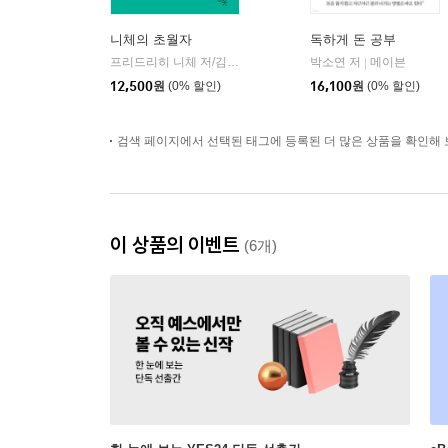
니체의 초월자
독하게 돈 공부
프리드리히 니체 저/김철 편역
히읏
박소연 저
메이븐
|
|
12,500
원
(0% 할인)
16,100
원
(0% 할인)
검색 페이지에서 선택된 태그에 등록된 더 많은 상품을 확인해 
이 상품의 이벤트
(6개)