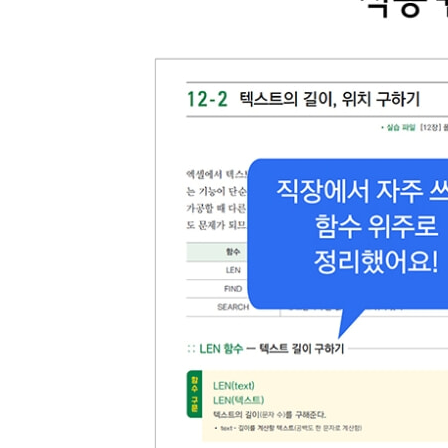
08-5 최소값, 최대값 구하기
[MIN / MAX / MINIFS / MAXIFS]
08-6 평균값 구하기
[AVERAGE / AVERAGEIF / AVERAGEIFS]
08-7 순위 구하기
[RANK.EQ / RANK.AVG]
하면 된다! } RANK 함수로 여러 조건으로 순위 구
하면 된다! } RANK 함수로 그룹별 순위 구하기
08-8 몇 번째로 큰 값, 작은 값 구하기
[LARGE / SMALL]
하면 된다! } 판매실적 상위 3개의 합계 구하기
하면 된다! } 가장 높은 판매실적을 달성한 거래처
08-9 수학 및 통계 관련 나머지 함수
09 논리 및 정보 함수
09-1 조건 판별하기
[IF / IFS]