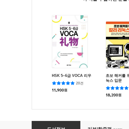
HSK 5~6급 VOCA 리우
초보 해커를 
눅스 입문
20건
11,900
원
18,200
원
된다! 엑셀 수식 & 함수