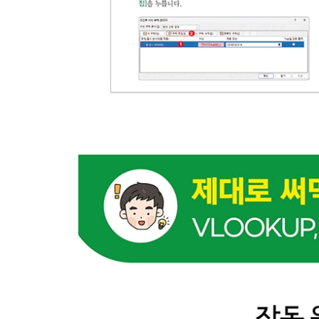
하면 된다! } 입력 방법 3 ― 함수 마법사 이용해 
07-2 실무에서 자주 쓰는 주요 함수 24가지
08 수학 및 통계 함수
08-1 수학 및 통계 함수 알아보기
08-2 합계, 곱셈, 집계하기
[SUM / SUMIF / SUMIFS /SUMPRODUCT / SUBT
AGGREGATE]
하면 된다! } SUMIFS 함수로 월별 합계 구하기
하면 된다! } SUMPRODUCT 함수로 조건을 만족
자료의 합계 구하기
08-3 개수 구하기
[COUNT / COUNTA / COUNTBLANK / COUNTIF /
COUNTIFS]
하면 된다! } COUNTIFS 함수로 월별 교육 참석자
08-4 숫자 반올림, 올림, 내림
[ROUND / ROUNDUP / ROUNDDOWN / CEILING 
MROUND / TRUNC / INT]