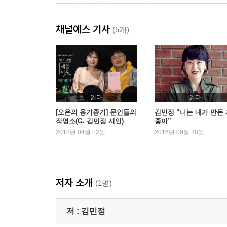
실은 우리 매일같이 시를 산다
그 많던 한아름 슈퍼, 다 어디로 갔나
채널예스 기사
실은 저도 입을 고민합니다
(5개)
우리들은 언제까지나 러너다
화성에서 온 딸, 금성에서 온 아빠
댁의 여름은 안녕하십니까?
책책책, 이제 책 좀 읽읍시다
친구란 고로 조각이불 같은 거
읽다
읽다
예전엔 미처 몰랐어요, 그 흥!
[오은의 옹기종기] 문인들의
김민정 “나는 내가 만든 
작명소(G. 김민정 시인)
좋아”
시인으로 살다 죽다 시가 되는 일
2018년 04월 12일
2016년 09월 20일
2부 용건만 간단히
아프니까 사람이지
고로 세상의 친정아비들이란
저자 소개
(1명)
저 늙는 것은 모르고
왕따가 왕따에게
저 :
김민정
꽃보다 사람