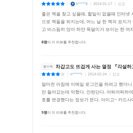
시작은 당신 때문이라고 말하겠어요.
h*****9
2014-01-17
신고
|
|
|
[소요에서 고요로 - 시론이랍시고] p.149-150.
좋은 책을 찾고 싶을때, 할일이 없을때 인터넷 
으로 책들을 뒤지는데, 어느 날 한 책의 표지가
이름 끝에 시인이라 이름을 단 이후 14년이 흘렀
고 비스듬히 앉아 하얀 목덜미가 보이는 한 여자의
시인의 시를 묶어 시집을 만드는 일은 그녀에게 그
밥을 먹다가도 김밥 단면이 화려하게 핀 꽃처럼 보
8명
이 이 리뷰를 추천합니다.
경이를 선물한다. 이런 글쓰기는 자신의 삶이 제 속
방법이기도 하다.
차갑고도 뜨겁게 사는 열정 『각설하
종이책
결국 사랑은, 사랑이라는 말보다 더 맞는 말을 찾아
n******i
2014-02-24
신고
|
|
|
얼마전 아침에 이메일 로그인을 하려고 했더니 
어린 시절 부부싸움을 하며 때리고 맞던 방앗간 아
만 들어갔는데 막혔다. 안된단다. 어찌어찌하여
충격, 푸세식 화장실 안에서 교복 입은 채로 입맞
호를 변경했다는 정보가 뜬다. 아이고~ 카드사
사랑이란 이상하고도 부끄러운 것이었다. 이후 치
단상들을 곳곳에 적어둔다.
5명
이 이 리뷰를 추천합니다.
좋아한다는 건 다시 말해 신뢰한다는 것, 어떤 재료
[뒤로 걷기의 건강법], p.108