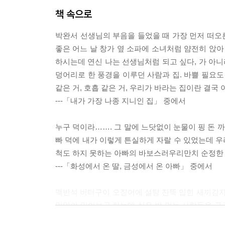
어디 서러워서 살겠나
책 속으로
네 할머니 내 할머니
우리는 그동안 무엇을 향해 그토록 억척같이
박완서 선생님의 부음을 들었을 때 가장 먼저 떠오
살아왔는지 모르겠다
좋은 어느 날 창가 옆 소파에 소녀처럼 얌전히 앉
고개 숙이면 고개 부러지나
하시는데 연신 나는 선생님처럼 되고 싶다, 가 아니라
죽게는 말아야지요
덩어리로 한 풍경을 이루던 사람과 집. 바쁠 필요도
장화론
같은 거, 호흡 같은 거, 우리가 바라는 집이란 결국 
그래야 부자되나 봐
---「내가 가장 나종 지니인 집」 중에서
한 사람을 탓하려네
편의점이 왜 많겠냐고
누구 덕이라……. 그 말에 느닷없이 눈물이 핑 돈 
그러게나 말입니다
빠 덕에 내가 이렇게 튼실하게 자랄 수 있었는데 
척도 하지 못하는 아빠의 바보스러우리만치 순정한 
3부 시다, 수다
---「화성에서 온 딸, 금성에서 온 아빠」 중에서
밤에 뜨는 여인들 - 시 쓴답시고
소요에서 고요로 - 시론이랍시고
맥반석 버터구이 오징어에 설탕 잔뜩 입힌 새끼감자
면사(綿絲)로 팽팽히 당긴 두 개의 종이컵
일일이 읽어보곤 하는데 실은 밥 먹는 사람들을 구
전화기처럼, - 시담이랍시고
먹을 때 그들이 나누는 건 어쩌면 음식보다 말일 터,