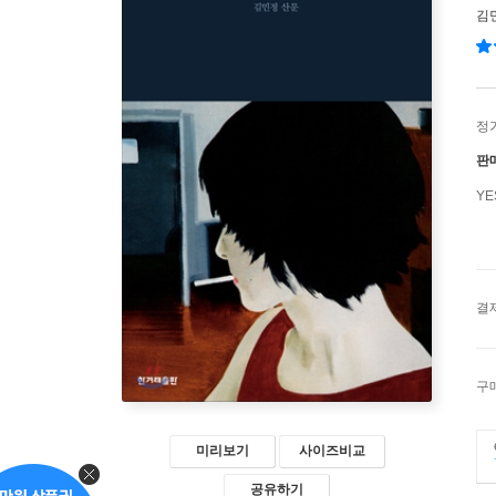
김
정
판
Y
결
구
미리보기
사이즈비교
공유하기