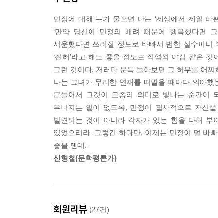
여전히 컹컹
그녀가 시를 쓰게 된 시작부터 시를 대하는 그녀의 
나날이 동물원 나들이
민정에 대해 누가 물으면 나는 ‘세상에서 제일 바
5부 [그 사랑, 그 사람]에서는 사랑에 대한 영감을
이래서 마술이란 거예요
‘만약 당신이 민정의 배려 때문에 행복했다면 
시와 또 다른, 일상의 언어로 깊은 공감을 이끌어내
명명쟁이 엄마
서운했다면 쓰러질 정도로 바빠서 범한 실수이니 부
세컨드가 퍼스트야
‘전혀’라고 해도 좋을 정도로 직업적 야심 같은 것
매일매일 반복되는 안도와 절망의 사다리 타기……
헛질의 아름다움, 헛발질
그런 것이다. 저러다 문득 돌아보면 그 허무를 어찌
시인의 눈에 비친 사회, 그 안의 당신과 나의 안부를
사단이고 사랑이라니까요
나는 그녀가 무리한 연재를 떠맡을 때마다 의아했는
내 자유
붙들어서 그것이 모종의 의미로 빛나는 순간이 되
김민정의 글에는 수많은 인물들이 두 가지 풍경 위로
다 꽃에 홀려 그래요
무너지는 일이 없도록, 민정이 필사적으로 자신을
과일이든 작은 봉지에 담아 들고 현관 앞에 서 있
천국이네 김밥
발견되는 것이 아니라 각자가 있는 힘을 다해 부여
아저씨, 집안 대소사를 서로 챙겨가며 슈퍼 앞 플
내가 의자 사들이는 이유
있었으리라. 그렇긴 하다만, 이제는 민정이 덜 바
살아가는 다정한 풍경이 그 첫 번째다.
일상다반사
좋을 텐데.
왕십리
신형철(문학평론가)
가겟집 아줌마는 누가 누구네 아이인지 다 알았다.
젖 달렸다고 다 엄마인가요
얻어 마실 수 있었다. 역으로 가겟집 아줌마네 아들
이상형이요? 나무지요!
저 집 어른들이라면 누구나 따끔하게 혼을 냈다.
사랑의 다른 말들
콩나물이며 두부며 고등어 같은 찬거리를 함께 
무구야, 순리야
회원리뷰
(27건)
의자를 서로 당겨줘가며 맥주에 마른 멸치를 곁들인
모포 자랑 좀 하자면요