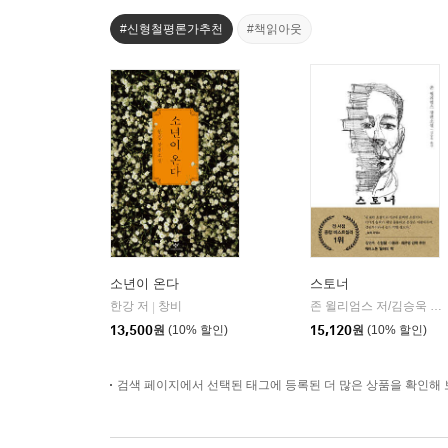
#신형철평론가추천
#책읽아웃
소년이 온다
스토너
한강 저
창비
존 윌리엄스 저/김승욱 역
|
|
13,500
원
(10% 할인)
15,120
원
(10% 할인)
검색 페이지에서 선택된 태그에 등록된 더 많은 상품을 확인해 