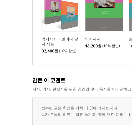
집착이라도 좋아
벼룩만 뛰랴, 뛰니까 애지
너, 네가 젤로 무서워!
자연은 자연스럽게
거기 돈가스가 맛있긴 해요
역지사지 + 말이나 말
역지사지
간직하면 비싸져요
지 세트
16,200
원
(10% 할인)
1
32,400
원
(10% 할인)
뒤로 걷기의 건강법
시인 황인숙 언니
하여튼 말하는 싸가지하고는
버리는 일의 버거움
만든 이 코멘트
촌스러워서 못 살겠다
저자, 역자, 편집자를 위한 공간입니다. 독자들에게 전하고
카페는 아무나 하나
빵은 나누는 거라 그렇게 배웠거늘
씁쓸하구만
접수된 글은 확인을 거쳐 이 곳에 게재됩니다.
경찰서여, 안녕
독자 분들의 리뷰는 리뷰 쓰기를, 책에 대한 문의는 1:
강정이 기가 막혀
유구무언