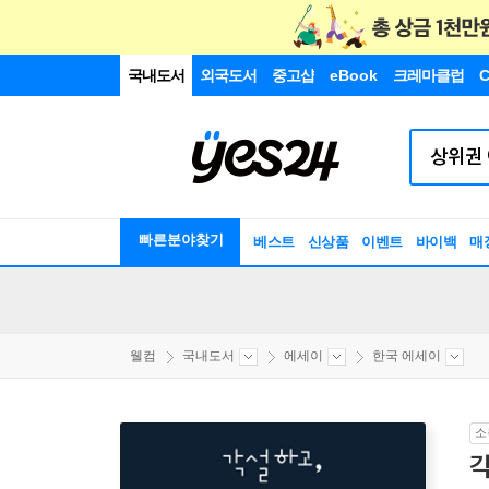
국내도서
외국도서
중고샵
eBook
크레마클럽
C
빠른분야찾기
베스트
신상품
이벤트
바이백
매
웰컴
국내도서
에세이
한국 에세이
소