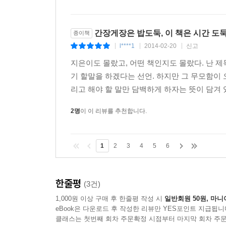
부부는 사랑이 아니라 정 하나로 살아온 세월이라
부러울 따름이고!
간장게장은 밥도둑, 이 책은 시간 도둑.
종이책
- [철수 짝 영희, 영희 짝 철수], p.253.
l****1
2014-02-20
신고
|
|
|
그래 맞다. 사람들 때문에, 가 아니라
지은이도 몰랐고, 어떤 책인지도 몰랐다. 난 제
사람들 덕분에, 나는 여기 있는 것이다
기 할말을 하겠다는 선언. 하지만 그 무모함이
리고 해야 할 말만 담백하게 하자는 뜻이 담겨 있
시인 김민정의 글 속에는 사람을 향해 끝도 없는 
2명
이 이 리뷰를 추천합니다.
있다. 선거 때는 마주치면 싸우지만 매일 아침 모
어깨를 들썩이는 함민복 시인, 좋은 시 많이 읽고 
시인의 눈을 보여준 정현종 시인, 늘 주는 사람으로
1
2
3
4
5
6
같은 큰오빠 장석남 시인, 시를 쓰기 위한 조언을 
언니를 기다리는 동안 오롯이 언니만을 떠올려보자
한줄평
(3건)
언니와 나를 이어준 건 고양이 두 마리였다. 누군가
1,000원 이상 구매 후 한줄평 작성 시
일반회원 50원, 마니
것이다. 늦은 밤 내 집에 들른 언니의 손에 들
eBook은 다운로드 후 작성한 리뷰만 YES포인트 지급됩니
샘플이라니. 선물이라면 백화점에서 작정하고 골라 
클래스는 첫번째 회차 주문확정 시점부터 마지막 회차 주문