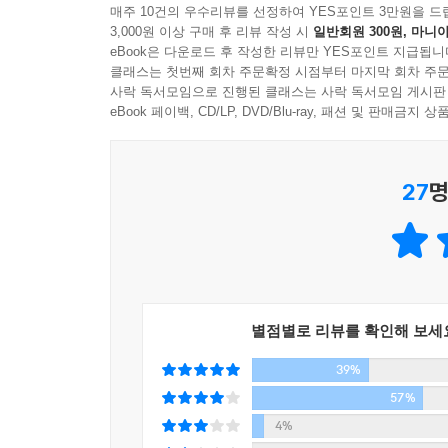
매주 10건의 우수리뷰를 선정하여 YES포인트 3만원을 드
[그 많던 한아름 슈퍼, 다 어디로 갔나] p.50-51.
안경집, 왜 많겠어요
3,000원 이상 구매 후 리뷰 작성 시
일반회원 300원, 마니아
배하고 추의 맛이요
eBook은 다운로드 후 작성한 리뷰만 YES포인트 지급됩니
다음 풍경은 사뭇 다르게 그려진다. 경비 아저씨
클래스는 첫번째 회차 주문확정 시점부터 마지막 회차 주문
무릇 된장녀 말고 순정녀의 변이라 함은
사락 독서모임으로 진행된 클래스는 사락 독서모임 게시판
큰소리부터 치고 보는 사람들, 전기세가 아까우니
있을 때 잘해, 엄마는 봉이야
eBook 페이백, CD/LP, DVD/Blu-ray, 패션 및 판매금
노숙자, ‘우리는 그동안 무엇을 향해 그토록 억척같
저마다 구근 하나씩 숨기고 살지요
사람들, 있는 것을 그대로 두고 볼 줄 모르는 사람
그 떡이 그 떡이 아니더라고요
아픔
27
명
목숨을 버린 노부부의 사연에 가슴이 뜸뜬 것처럼 
이래서 밥을 보약이라 하나 봐요
그토록 억척같이 살아왔는지 모르겠다”라고. 그 
죽음도 연습이 필요해요
언저리를 뱅뱅 돌고 있는 탓이었다. 늦게 발견되는 
곁이라는 거리
마치 노인들의 나지막한 읊조림처럼 들렸던 글줄 사
새라고 뭐 울기만 하겠어요?
한 푼도 없지만 살아 있는 집 보증금은 삼백만 원뿐
내와 외
[우리는 그동안 무엇을 향해 그토록 억척같이 살아왔는
별점별로 리뷰를 확인해 보세
응답하라 1995
귀이개 안 보이면 미쳐 죽는 날 있어요
39%
그녀는 솔직히 고백한다. 자신 또한 다르지 않
어디서 무엇이 되어 다시 만나랴
57%
일이라고. 그리고 다짐한다. 눈 쌓일 때면 피로회
뒤로 돌아
4%
훗날 누군가에게 시로 남을 수 있는 존재로 살아가기
완전한 사육이란 없지