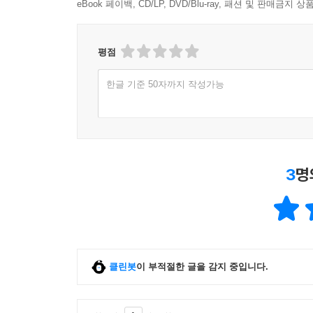
eBook 페이백, CD/LP, DVD/Blu-ray, 패션 및 판매금
시는 봐왔으나 서로의 얼굴은 봐온 적 없는 우리는 
[시인 황인숙 언니] p.109
평점
이렇듯 주변 사람들과의 인연도 그는 꼼꼼하게, 시
한글 기준 50자까지 작성가능
3
명
클린봇
이 부적절한 글을 감지 중입니다.