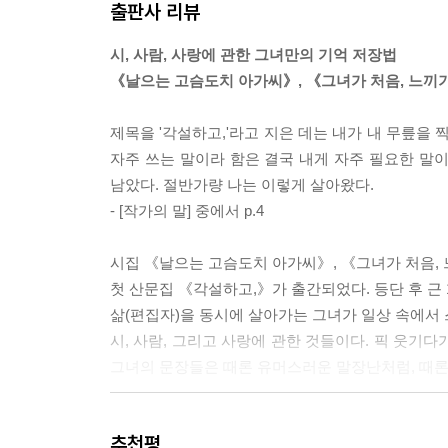
출판사 리뷰
우리들은 그저 아름다운 불구들일 뿐 - 시 안답시고
절로 추측하게 된다. 돈 못 벌어주는 아비나 남편에
시심애심 - 시집 만든답시고
들에게는 왜 그렇게 애잔한 마음이 들까. 산다는 일
시, 사람, 사랑에 관한 그녀만의 기억 저장법
스를 여러 등분 썰지도 않은 채 포크에 푹푹 찍어 먹
《날으는 고슴도치 아가씨》, 《그녀가 처음, 느끼
4부 시적인 순간들
이다.
성복이 언니
---「거기 돈가스가 맛있긴 해요」 중에서
제목을 '각설하고,'라고 지은 데는 내가 내 무릎을
개 말고 게처럼 죽을 수는 없는 노릇일까요
자주 쓰는 말이라 함은 결국 내게 자주 필요한 말이
사랑, 무엇으로 배우셨나요
오독이라는 이름의 고독을 느낄 때마다 나는 내 시 
남았다. 절반가량 나는 이렇게 살아왔다.
소용을 대입하면 무용이 나오는 것, 인생
겠지만 나 또한 상처를 준 적 왜 없었겠는가. 그래
- [작가의 말] 중에서 p.4
때론 식탐도 배움이지요
지 오래다. 그래서 나는 사람이든 시든 제3의 손을
삽질, 거 괜찮아요
아닌 심장 너머에 저 살 궁리로 꼬물거리는 신경다
시집 《날으는 고슴도치 아가씨》, 《그녀가 처음
핑계 있는 무덤
---「우리들은 그저 아름다운 불구들일 뿐 - 시 안
첫 산문집 《각설하고,》가 출간되었다. 등단 후 근 
서른아홉
삶(편집자)을 동시에 살아가는 그녀가 일상 속에서 
색즉시공공즉시색
진짜 사람스러운 사람이 되려면 어떻게 해야 할까요.
시, 사람, 그리고 사랑에 관한 것들이다. 픽 웃기
난 잘 살 거야……
들에게 틈을 내볼 요량입니다. 그래서 누구든 깃든다
그녀의 문장들은 때론 유머스러운 말장난처럼, 때론
아무거나, 거나, 아니거나
고요. 풍요로운 숲으로 우리 서로에게 산소 방울로 
‘경이’라는 말의 경이
1부 [말이란 말이다]와 2부 [용건만 간단히]에서
---「곁이라는 거리」 중에서
석남 장씨
추천평
살아가는 사람들 사이에서 느끼는 부대낌과 연대감,