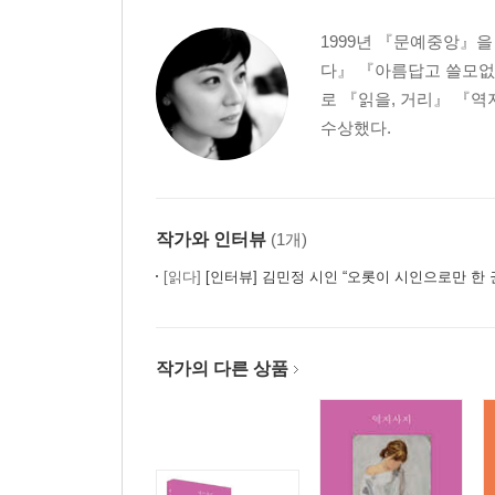
너는 네가 좋은 사람이라고 생각하나
배울 건 배웁시다
1999년 『문예중앙』을
복싱이 화두다
다』 『아름답고 쓸모없
솔직히 좀 너무하잖아
로 『읽을, 거리』 『
말은 이렇게 단련된다
수상했다.
나라면 잘랐다
소가 개나 같아야 키우지
이제 와 붓 치라는 얘긴 아니고
엄마밥, 엄마의 존재
작가와 인터뷰
(1개)
돈이냐 돌이냐
[읽다]
[인터뷰] 김민정 시인 “오롯이 시인으로만 한 권이 만
사소한 외로움에 답함
레고 아님 말고
질문이 너무 어렵잖아
작가의 다른 상품
성진 물텀벙이를 지나며
끼리끼리 자매끼리
‘까까보까’가 어때서
고수 너머 고수 찾기
사기 너머 사기 치기