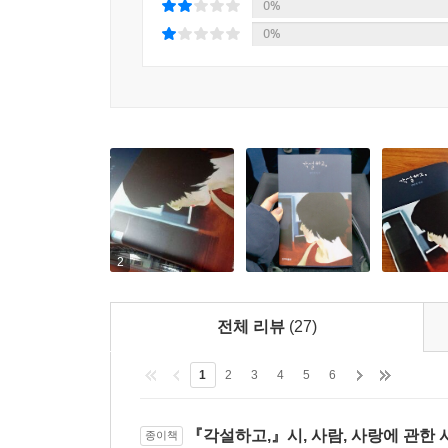
0%
지금껏 모르고 산 일
0%
허무로 삶이 무너지지 않도록
이런 ‘들'
필사적으로 자신을 보호하는 방편으로써의 글쓰기
5부 그 사랑, 그 사람
김민정 시인은 첫 시집 《날으는 고슴도치 아가씨》
사랑해! 사랑해…… 사랑해?
엄마, 당신들 덕분에 이리 배부른 나입니다.”라고 밝
그런 줄? 그럴 줄!
시절의 정서부터 전공을 소설에서 시로 바꾸고 시와 
사랑은 취미가 아니잖아요
사랑한다면 이들처럼
어느 날 누구 씨, 하기에 뒤돌아보니 글쎄 시라는
이거 다예요
제안했고 시와 나의 놀이는 시작부터가 난장질이었지요
언제까지나 입맞춤 중일 사람들
2
나는 시라는 어떤 강박에서 조금은 자유로워질 
지도에 없는 생을 가리키는 것, 여행
거칠거칠했던가요. 온갖 생채기는 당연한 수순이니
철수의 짝 영희, 영희의 짝 철수
밤을 지새워야 했던가요. 어김없이 창밖으로 계절
전체 리뷰
(27)
여보라는 아름다운 재료
있었지……만 내게 절실하지 않은 건 엄살에 불과했
사랑이 오리
통과해가는 만물의 심박동에만 귀 기울여나갔어요.
1
2
3
4
5
6
아니라고. 그럼 네 시는 말줄임표냐. 우리 ‘모두’
시를 보는 사람들의 오만을 오판 삼아 나는 그들의
『각설하고,』시, 사람, 사랑에 관한
종이책