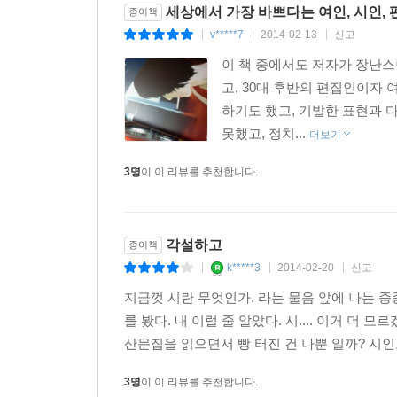
세상에서 가장 바쁘다는 여인, 시인, 
종이책
v*****7
2014-02-13
신고
|
|
|
그리하여 어느 날부터인가 나는 사랑이라 하면 손
이 책 중에서도 저자가 장난스
마지막으로 안녕하고 멀어져 가기에 놓고 보니 그
고, 30대 후반의 편집인이자
속에서 두어 번 사랑을 살아냈던 것도 같습니다.
하기도 했고, 기발한 표현과 
[이게 다예요], p.241
못했고, 정치...
더보기
그녀에게 사랑의 모습을 들킨 사람들도 있다. [내외]
3명
이 이 리뷰를 추천합니다.
선연하게 드러나게’ 손을 붙잡고 다니는 모습을 들켰
말락 내외처럼 절로 벌어지는 거리 안에서 서로에게 
박민규와 그의 아내 사이의 사내 연애담은 더욱 
각설하고
종이책
묶고 조이는 남자, 하루에 하나씩 뭐라도 여자에
k*****3
2014-02-20
신고
|
|
|
준비한다. “사랑은 ‘너’가 아니라 사랑은 오래도록 ‘당
지금껏 시란 무엇인가. 라는 물음 앞에 나는 종
또 그의 기원인 엄마 아빠의 사랑도 기록되어 있다. 
를 봤다. 내 이럴 줄 알았다. 시.... 이거 더
엄마와 ‘누가 이 여자를 미용실에 보내줄까, 나라면 
산문집을 읽으면서 빵 터진 건 나뿐 일까? 시인도
마무리한다.
3명
이 이 리뷰를 추천합니다.
내 인생에 철수를 만날 수 있다면, 그리하여 내가