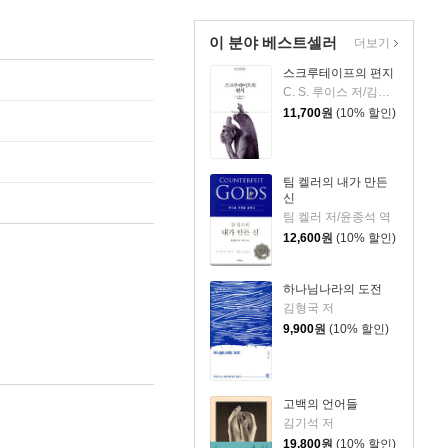
이 분야 베스트셀러
더보기
스크루테이프의 편지
C. S. 루이스 저/김선형 역
11,700
원
(10% 할인)
팀 켈러의 내가 만든
신
팀 켈러 저/윤종석 역
12,600
원
(10% 할인)
하나님나라의 도전
김형국 저
9,900
원
(10% 할인)
고백의 언어들
김기석 저
19,800
원
(10% 할인)