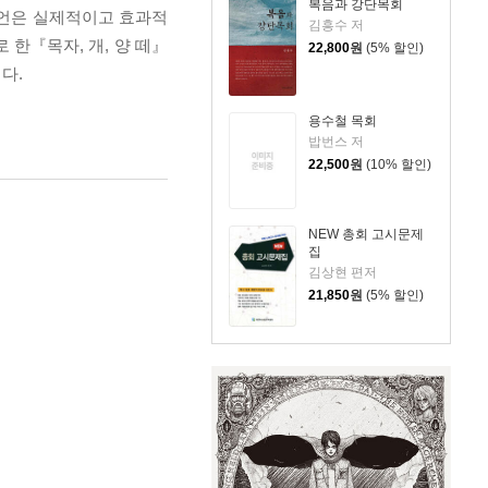
복음과 강단목회
조언은 실제적이고 효과적
김흥수 저
 한『목자, 개, 양 떼』
22,800
원
(5% 할인)
다.
용수철 목회
밥번스 저
22,500
원
(10% 할인)
NEW 총회 고시문제
집
김상현 편저
21,850
원
(5% 할인)