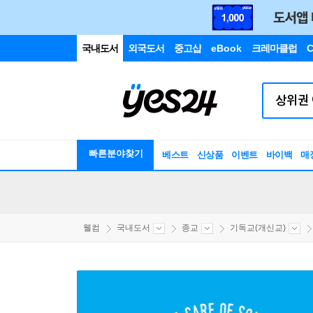
국내도서
외국도서
중고샵
eBook
크레마클럽
C
빠른분야찾기
베스트
신상품
이벤트
바이백
매
웰컴
국내도서
종교
기독교(개신교)