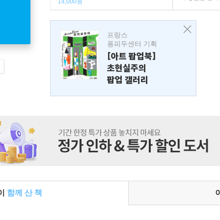
14,000원
프랑스
퐁피두센터 기획
[아트 팝업북]
초현실주의
팝업 갤러리
들이
함께 산 책