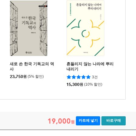
새로 쓴 한국 기독교의 역
흔들리지 않는 나라에 뿌리
사
내리기
23,750
원
(5% 할인)
3건
15,300
원
(10% 할인)
19,000
카트에 넣기
바로구매
원