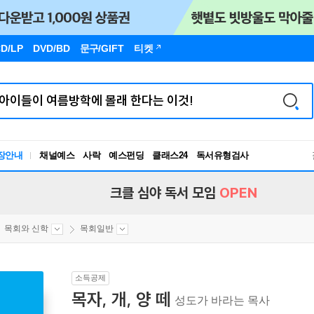
D/LP
DVD/BD
문구
/GIFT
티켓
장안내
채널예스
사락
예스펀딩
클래스24
독서유형검사
RBTI Lab
독서유형검사
크클 심야 독서 모임
OPEN
목회와 신학
목회일반
소득공제
목자, 개, 양 떼
성도가 바라는 목사