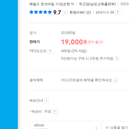
해럴드 센크바일
저/
김순현
역
무근검(남포교회출판부)
202
9.7
회원리뷰(
3
건)
판매지수 96
정가
20,000원
19,000
원
판매가
(5% 할인)
YES포인트
400원 (2% 적립)
5만원이상 구매 시 2천원 추가적립
결제혜택
카드/간편결제 혜택을 확인하세요
배송안내
배송비 : 무료
eBook
이 상품을 팔기