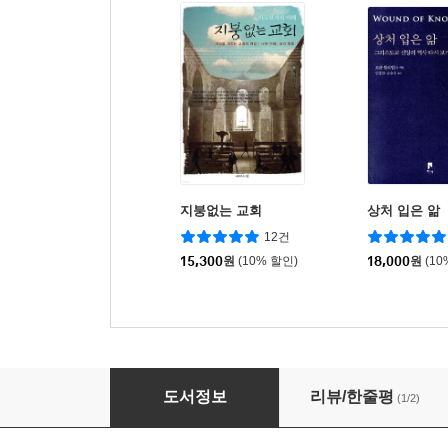
지붕없는 교회
상처 입은 앎
12건
15,300
원
(10% 할인)
18,000
원
(10
목자, 개, 양 떼
도서정보
리뷰/한줄평
(1/2)