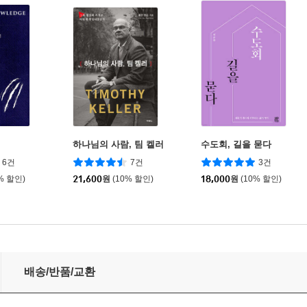
하나님의 사람, 팀 켈러
수도회, 길을 묻다
6건
7건
3건
% 할인)
21,600
원
(10% 할인)
18,000
원
(10% 할인)
배송/반품/교환