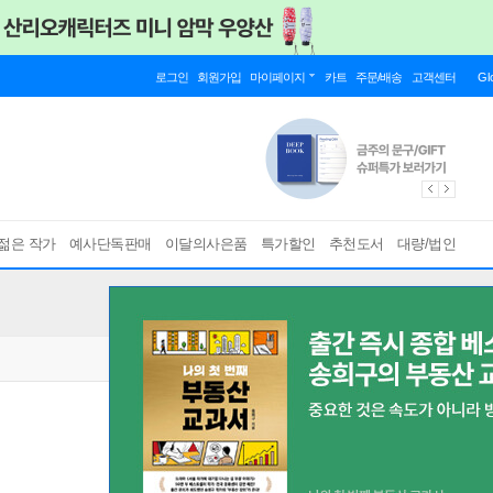
로그인
회원가입
마이페이지
카트
주문/배송
고객센터
Gl
젊은 작가
예사단독판매
이달의사은품
특가할인
추천도서
대량/법인