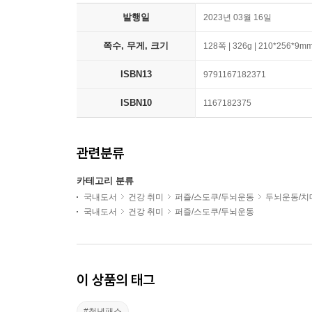
발행일
2023년 03월 16일
쪽수, 무게, 크기
128쪽 | 326g | 210*256*9m
ISBN13
9791167182371
ISBN10
1167182375
관련분류
카테고리 분류
국내도서
건강 취미
퍼즐/스도쿠/두뇌운동
두뇌운동/치
국내도서
건강 취미
퍼즐/스도쿠/두뇌운동
이 상품의 태그
#청년패스