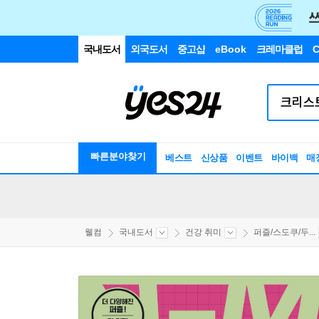
국내도서
외국도서
중고샵
eBook
크레마클럽
C
빠른분야찾기
베스트
신상품
이벤트
바이백
매
웰컴
국내도서
건강 취미
퍼즐/스도쿠/두...