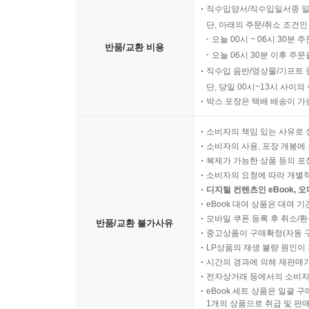
직수입양서/직수입일서중 일
단, 아래의 주문/취소 조건인
오늘 00시 ~ 06시 30분 
반품/교환 비용
오늘 06시 30분 이후 주문
직수입 음반/영상물/기프트 
단, 당일 00시~13시 사이
박스 포장은 택배 배송이 가
소비자의 책임 있는 사유로 
소비자의 사용, 포장 개봉에 
복제가 가능한 상품 등의 포장을 
소비자의 요청에 따라 개별
디지털 컨텐츠인 eBook, 
eBook 대여 상품은 대여 기
모바일 쿠폰 등록 후 취소/환
반품/교환 불가사유
중고상품이 구매확정(자동 
LP상품의 재생 불량 원인이 기
시간의 경과에 의해 재판매가
전자상거래 등에서의 소비자
eBook 세트 상품은 일괄 
1개의 상품으로 취급 및 판매