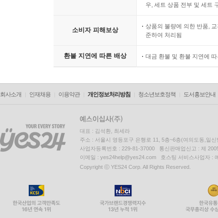
우, 세트 상품 전부 및 세트
상품의 불량에 의한 반품, 교
소비자 피해보상
준하여 처리됨
환불 지연에 따른 배상
대금 환불 및 환불 지연에 
회사소개
인재채용
이용약관
개인정보처리방침
청소년보호정책
도서홍보안내
대표 : 김석환, 최세라
주소 : 서울시 영등포구 은행로 11, 5층~6층(여의도동,일신
사업자등록번호 : 229-81-37000 통신판매업신고 : 제 200
이메일 : yes24help@yes24.com 호스팅 서비스사업자 :
Copyright ⓒ YES24 Corp. All Rights Reserved.