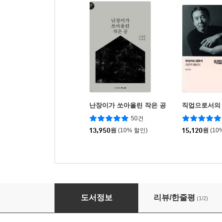
난장이가 쏘아올린 작은 공
직업으로서의
50건
13,950
원
(10% 할인)
15,120
원
(10
네모네모 로직 PLUS 7
도서정보
리뷰/한줄평
(1/2)