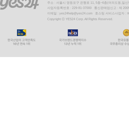
주소 : 서울시 영등포구 은행로 11, 5층~6층(여의도동,일신
사업자등록번호 : 229-81-37000 통신판매업신고 : 제 200
이메일 : yes24help@yes24.com 호스팅 서비스사업자 :
Copyright ⓒ YES24 Corp. All Rights Reserved.