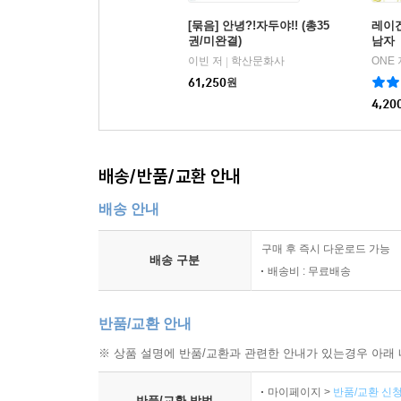
[묶음] 안녕?!자두야!! (총35
레이겐
권/미완결)
남자
이빈 저
학산문화사
ONE 
|
61,250
원
4,20
배송/반품/교환 안내
배송 안내
구매 후 즉시 다운로드 가능
배송 구분
배송비 : 무료배송
반품/교환 안내
※ 상품 설명에 반품/교환과 관련한 안내가 있는경우 아래 
마이페이지 >
반품/교환 신청
반품/교환 방법