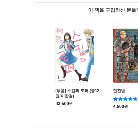
이 책을 구입하신 분
[묶음] 스킵과 로퍼 (총12
던전밥
권/미완결)
33,600
원
4,500
원