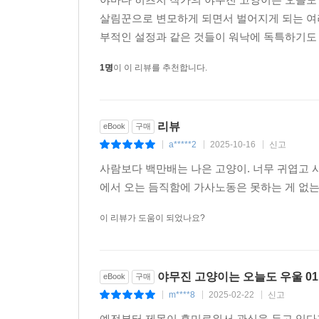
살림꾼으로 변모하게 되면서 벌어지게 되는 여
부적인 설정과 같은 것들이 워낙에 독특하기도 하
1명
이 이 리뷰를 추천합니다.
리뷰
eBook
구매
a*****2
2025-10-16
신고
|
|
|
사람보다 백만배는 나은 고양이. 너무 귀엽고 
에서 오는 듬직함에 가사노동은 못하는 게 없는
이 리뷰가 도움이 되었나요?
야무진 고양이는 오늘도 우울 0
eBook
구매
m****8
2025-02-22
신고
|
|
|
예전부터 제목이 흥미로워서 관심을 두고 있다