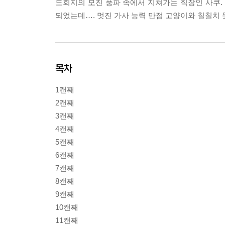
도회지의 모진 풍파 속에서 지쳐가는 직장인 사쿠.
되었는데…. 멋진 가사 능력 만점 고양이와 칠칠치 
목차
1캔째
2캔째
3캔째
4캔째
5캔째
6캔째
7캔째
8캔째
9캔째
10캔째
11캔째