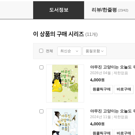
야무진 고양이는 오늘도 우울 01권
도서정보
리뷰/한줄평
(23/42)
이 상품의 구매 시리즈
(11개)
최신순
품절포함
전체
야무진 고양이는 오늘도 우
2026년 04월
제한없음
|
4,000
원
원클릭구매
바로구매
야무진 고양이는 오늘도 우
2024년 11월
제한없음
|
4,000
원
원클릭구매
바로구매