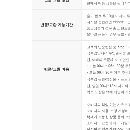
판매자 배송 상품은 판매자와
출고 완료 후 10일 이내의 
디지털 콘텐츠인 eBook의 
반품/교환 가능기간
중고상품의 경우 출고 완료일
모바일 쿠폰의 경우 유효기간(
고객의 단순변심 및 착오구
직수입양서/직수입일서중 일
단, 아래의 주문/취소 조건인
오늘 00시 ~ 06시 30분 
반품/교환 비용
오늘 06시 30분 이후 주문
직수입 음반/영상물/기프트 
단, 당일 00시~13시 사이
박스 포장은 택배 배송이 가
소비자의 책임 있는 사유로 
소비자의 사용, 포장 개봉에 
복제가 가능한 상품 등의 포장을 
소비자의 요청에 따라 개별
디지털 컨텐츠인 eBook, 