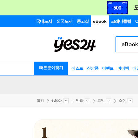
국내도서
외국도서
중고샵
eBook
크레마클럽
C
빠른분야찾기
베스트
신상품
이벤트
바이백
매
웰컴
eBook
만화
코믹
소장