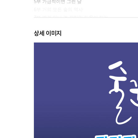
5부 가급적이면 그런 날
6부 거의 모든 술의 역사
7부 별것 아닌 것 같지만 도움이 되는
8부 술꾼과 아기와 나
상세 이미지
9부 제3의 술잔
10부 생존적 거리 두기
11부 깨진 술독
12부 세 시간, 그리고 1년..
작가 인터뷰