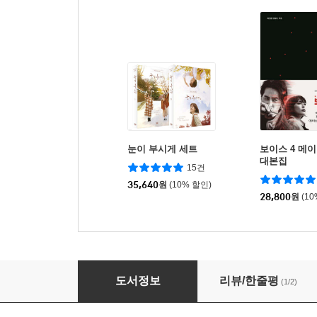
눈이 부시게 세트
보이스 4 메이
대본집
15건
35,640
원
(10% 할인)
28,800
원
(1
술꾼도시여자들 시즌 2
도서정보
리뷰/한줄평
(1/2)