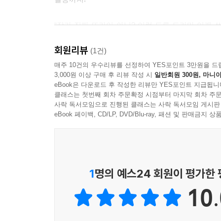
“작가 진짜 또라이 아님? 이런 도른 드라마 어케 
확인해보자.
회원리뷰
(1건)
작가와 주연배우 친필 사인 & 메시지 수록!
매주 10건의 우수리뷰를 선정하여 YES포인트 3만원을 드
3,000원 이상 구매 후 리뷰 작성 시
일반회원 300원, 마니아
솔직해도 너무 솔직한 작가 인터뷰 &
eBook은 다운로드 후 작성한 리뷰만 YES포인트 지급됩니
유독 편집된 장면이 많아 더더욱 소중한 ‘미공개 씬’
클래스는 첫번째 회차 주문확정 시점부터 마지막 회차 주문
사락 독서모임으로 진행된 클래스는 사락 독서모임 게시판
작가판 무삭제 대본집의 매력은 뭐니 뭐니 해도 방
eBook 페이백, CD/LP, DVD/Blu-ray, 패션 및 판매금
인물 간의 쫀득한 티키타카가 살아 있어, 미공개 씬 
가치가 더욱 크다.
면지에 수록한 작가와 이선빈 x 한선화 x 정은
1
명의 예스24 회원이 평가한
대본집에서만 만날 수 있는 특전이다. 소주 원산지
10.
에피소드 구상하는 나만의 방법은? 세 친구의 엄마 