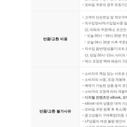
모바일 쿠폰의 경우 유효기간(
고객의 단순변심 및 착오구
직수입양서/직수입일서중 일
단, 아래의 주문/취소 조건인
오늘 00시 ~ 06시 30분 
반품/교환 비용
오늘 06시 30분 이후 주문
직수입 음반/영상물/기프트 
단, 당일 00시~13시 사이
박스 포장은 택배 배송이 가
소비자의 책임 있는 사유로 
소비자의 사용, 포장 개봉에 
복제가 가능한 상품 등의 포장을 
소비자의 요청에 따라 개별
디지털 컨텐츠인 eBook, 
eBook 대여 상품은 대여 기
모바일 쿠폰 등록 후 취소/환
반품/교환 불가사유
중고상품이 구매확정(자동 
LP상품의 재생 불량 원인이 기