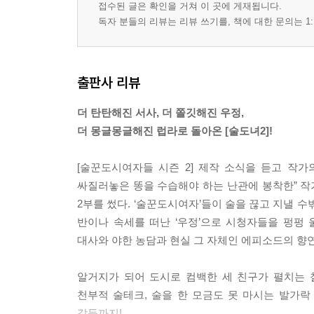
접수된 글은 확인을 거쳐 이 곳에 게재됩니다.
독자 분들의 리뷰는 리뷰 쓰기를, 책에 대한 문의는 1:
출판사 리뷰
더 탄탄해진 서사, 더 쫄깃해진 우정,
더 몽글몽글해진 럽라로 돌아온 [술도녀2]!
[술꾼도시여자들 시즌 2] 제작 소식을 듣고 작가의
싸질러놓은 똥을 수습해야 하는 난관에 봉착한” 작가
2부를 썼다. ‘술꾼도시여자’들이 술을 끊고 지낼 수
반이나 속세를 떠난 ‘우정’으로 시청자들을 펑펑 
대사와 야한 농담과 현실 그 자체인 에피소드의 향연
알거지가 되어 도시로 컴백한 세 친구가 펼치는 
천부적 술테크, 술을 한 모금도 못 마시는 발가락
갈등까지!