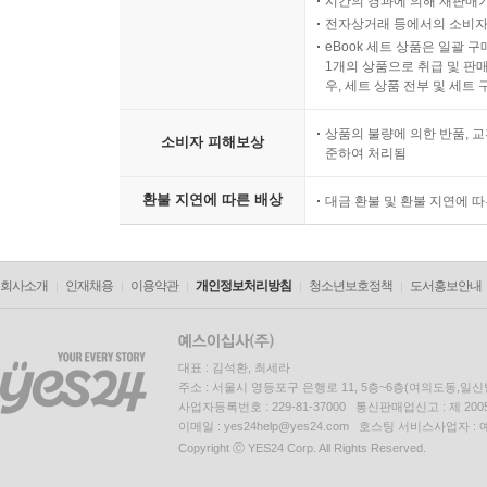
시간의 경과에 의해 재판매가
전자상거래 등에서의 소비자
eBook 세트 상품은 일괄 
1개의 상품으로 취급 및 판매
우, 세트 상품 전부 및 세트
상품의 불량에 의한 반품, 교
소비자 피해보상
준하여 처리됨
환불 지연에 따른 배상
대금 환불 및 환불 지연에 
회사소개
인재채용
이용약관
개인정보처리방침
청소년보호정책
도서홍보안내
대표 : 김석환, 최세라
주소 : 서울시 영등포구 은행로 11, 5층~6층(여의도동,일신
사업자등록번호 : 229-81-37000 통신판매업신고 : 제 200
이메일 : yes24help@yes24.com 호스팅 서비스사업자 :
Copyright ⓒ YES24 Corp. All Rights Reserved.