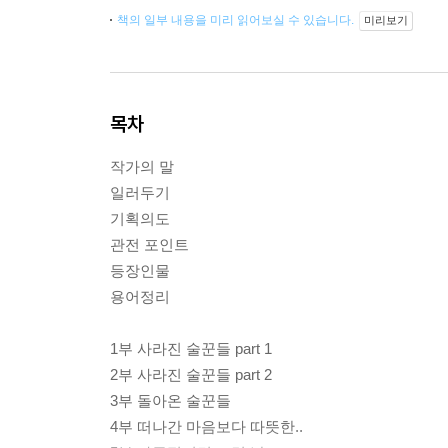
책의 일부 내용을 미리 읽어보실 수 있습니다.
미리보기
목차
작가의 말
일러두기
기획의도
관전 포인트
등장인물
용어정리
1부 사라진 술꾼들 part 1
2부 사라진 술꾼들 part 2
3부 돌아온 술꾼들
4부 떠나간 마음보다 따뜻한..