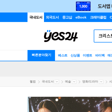
국내도서
외국도서
중고샵
eBook
크레마클럽
C
빠른분야찾기
베스트
신상품
이벤트
바이백
매
웰컴
국내도서
예술
영화/드라마
시