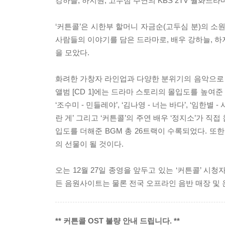
강하늘, 하지원, 고두심 주연의 KBS 2TV 월화드라
‘커튼콜’은 시한부 할머니 자금순(고두심 분)의 소
사람들의 이야기를 담은 드라마로, 배우 강하늘, 하
을 모았다.
화려한 가창자 라인업과 다양한 분위기의 음악으로 많
앨범 [CD 1]에는 드라마 스토리의 몰입도를 높여준 ‘백지영
‘조수미 - 민들레야’, ‘김나영 - 너는 바다’, ‘임한별 
란 게’ 그리고 ‘커튼콜’의 주연 배우 ‘정지소’가 직접 
입도를 더해준 BGM 총 26트랙이 수록되었다. 또
의 선물이 될 것이다.
오는 12월 27일 종영을 앞두고 있는 ‘커튼콜’ 시청자
든 음원사이트는 물론 전국 오프라인 음반 매장 및 
** 커튼콜 OST 불량 안내 드립니다. **