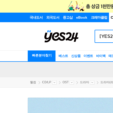
국내도서
외국도서
중고샵
eBook
크레마클럽
C
빠른분야찾기
베스트
신상품
이벤트
바이백
매
웰컴
CD/LP
OST
드라마
드라마(라