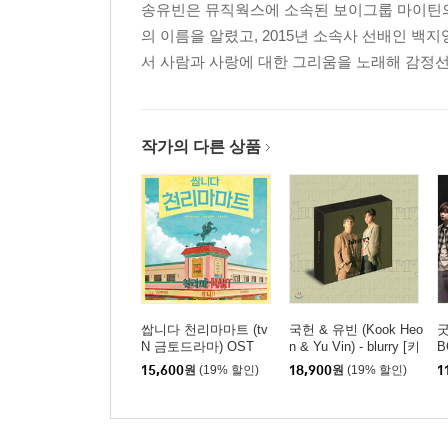
송유빈은 뮤직웍스에 소속된 보이그룹 마이틴의 멤버
의 이름을 알렸고, 2015년 소속사 선배인 백지
서 사람과 사랑에 대한 그리움을 노래해 감정선을 
작가의 다른 상품
쌉니다 천리마마트 (tv
국헌 & 유빈 (Kook Heo
굿
N 금토드라마) OST
n & Yu Vin) - blurry [키
B
트 앨범]
S
15,600
원
(19% 할인)
18,900
원
(19% 할인)
1