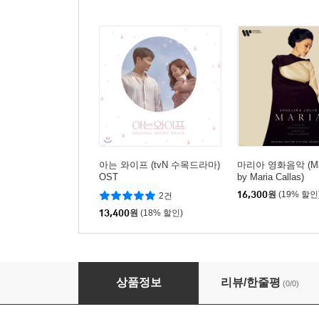
아는 와이프 (tvN 수목드라마)
마리아 영화음악 (Mar
OST
by Maria Callas)
16,300
원
(19% 할인
2건
13,400
원
(18% 할인)
커튼콜 (KBS 2TV 월화드라마) OST
상품정보
리뷰/한줄평
(0/0)