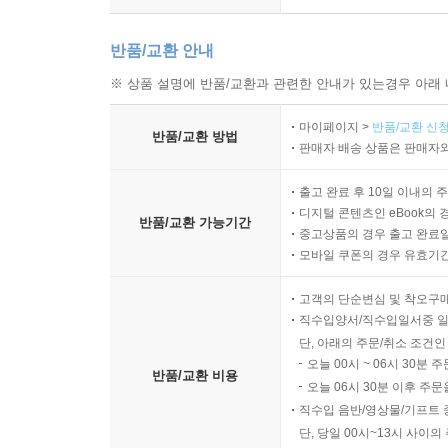
반품/교환 안내
※ 상품 설명에 반품/교환과 관련한 안내가 있는경우 아래 
마이페이지 >
반품/교환 신청
반품/교환 방법
판매자 배송 상품은 판매자와
출고 완료 후 10일 이내의 
디지털 콘텐츠인 eBook의 
반품/교환 가능기간
중고상품의 경우 출고 완료일
모바일 쿠폰의 경우 유효기간(
고객의 단순변심 및 착오구
직수입양서/직수입일서중 일
단, 아래의 주문/취소 조건인
오늘 00시 ~ 06시 30분 
반품/교환 비용
오늘 06시 30분 이후 주문
직수입 음반/영상물/기프트 
단, 당일 00시~13시 사이