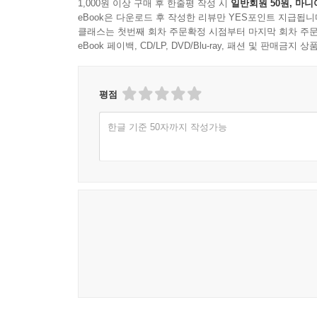
1,000원 이상 구매 후 한줄평 작성 시
일반회원 50원, 마니
eBook은 다운로드 후 작성한 리뷰만 YES포인트 지급됩니
클래스는 첫번째 회차 주문확정 시점부터 마지막 회차 주문
eBook 페이백, CD/LP, DVD/Blu-ray, 패션 및 판매금
평점
한글 기준 50자까지 작성가능