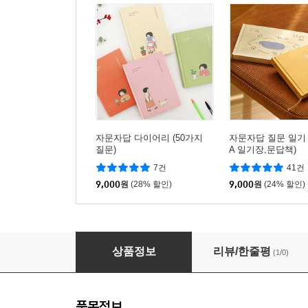
자문자답 다이어리 (50가지
자문자답 질문 일기 3
질문)
A 일기장,문답책)
7건
41건
9,000
원
(28% 할인)
9,000
원
(24% 할인)
자문자답 오늘기분 한 문장 일기(6개월용) + 데
상품정보
리뷰/한줄평
(1/0)
품목정보