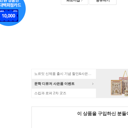
파트너샵
공유하기
노르잇 신제품 출시 기념 할인&사은품 증정!
문학 디퓨저 사은품 이벤트
스킵과 로퍼 2차 굿즈
이 상품을 구입하신 분