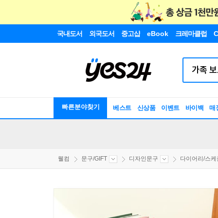
국내도서
외국도서
중고샵
eBook
크레마클럽
C
빠른분야찾기
베스트
신상품
이벤트
바이백
매
웰컴
문구/GIFT
디자인문구
다이어리/스케줄