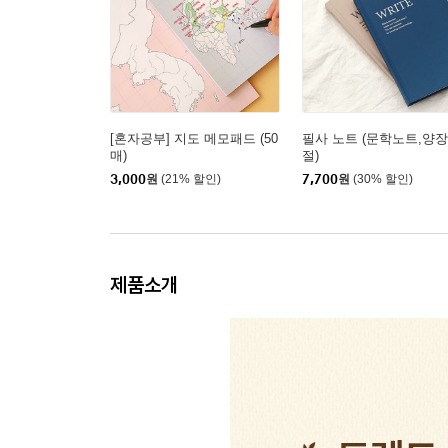
[혼자공부] 지도 메모패드 (50
필사 노트 (문학노트,양장,
매)
절)
3,000
원
(21% 할인)
7,700
원
(30% 할인)
제품소개