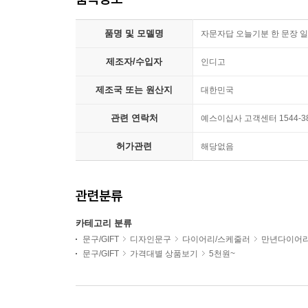
품명 및 모델명
자문자답 오늘기분 한 문장 일
제조자/수입자
인디고
제조국 또는 원산지
대한민국
관련 연락처
예스이십사 고객센터 1544-3
허가관련
해당없음
관련분류
카테고리 분류
문구/GIFT
디자인문구
다이어리/스케줄러
만년다이어
문구/GIFT
가격대별 상품보기
5천원~