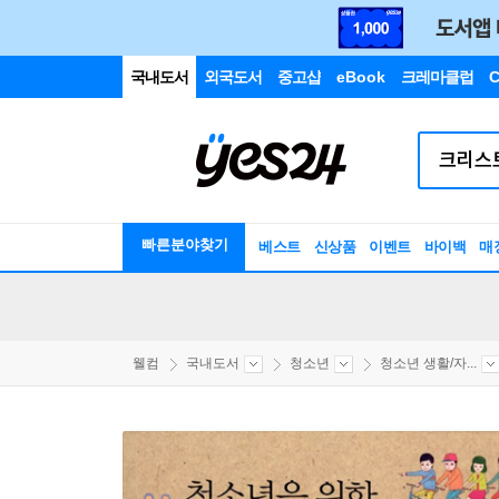
국내도서
외국도서
중고샵
eBook
크레마클럽
C
빠른분야찾기
베스트
신상품
이벤트
바이백
매
웰컴
국내도서
청소년
청소년 생활/자...