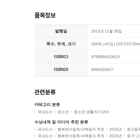
품목정보
발행일
2013년 11월 30일
쪽수, 무게, 크기
256쪽 | 437g | 150*210*20
ISBN13
9788994103624
ISBN10
8994103627
관련분류
카테고리 분류
국내도서
청소년
청소년 생활/자기관리
수상내역 및 미디어 추천 분류
국내도서
행복한아침독서/책둥이 추천
2015년
중고등
국내도서
행복한아침독서/책둥이 추천
2015년
중 3~