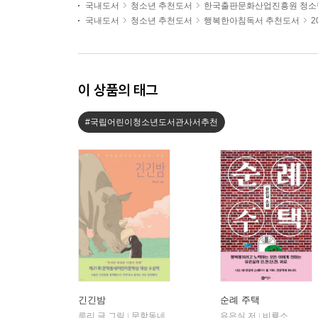
국내도서
청소년 추천도서
한국출판문화산업진흥원 청소
국내도서
청소년 추천도서
행복한아침독서 추천도서
2
이 상품의 태그
#국립어린이청소년도서관사서추천
긴긴밤
순례 주택
루리 글,그림
문학동네
유은실 저
비룡소
|
|