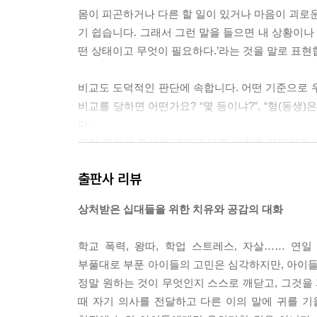
몸이 피곤하거나 다른 할 일이 있거나 마음이 괴로
기 쉽습니다. 그래서 그런 말을 들으면 내 상황이나
떤 상태이고 무엇이 필요하다.’라는 것을 말로 표현
비교도 도덕적인 판단에 속합니다. 어떤 기준으로 
비교를 당하면 어떤가요? “몇 등이냐?”, “형(동생)은 잘
다.
이런 말들은 자신을 그리고 다른 사람을 편안하게 
못마땅한 눈으로 바라보게 되지요. ‘내 얼굴은, 키는,
출판사 리뷰
과 못 생겼음’을 가지고 사람을 나눈다면 그 잣대에
상처받은 십대들을 위한 치유와 공감의 대화
학생들은 ‘어떻게 하면 친구를 사귈 수 있나요?’, 
연습해야 할 방법을 알려 줍니다. 그것은 바로 내 
학교 폭력, 왕따, 학업 스트레스, 자살…… 연
부풀대로 부푼 아이들의 고민은 심각하지만, 아이들
---본문 중에서
정말 원하는 것이 무엇인지 스스로 깨닫고, 그것을 
때 자기 의사를 전달하고 다른 이의 말에 귀를 