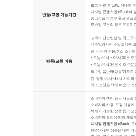
출고 완료 후 10일 이내의 
디지털 콘텐츠인 eBook의 
반품/교환 가능기간
중고상품의 경우 출고 완료일
모바일 쿠폰의 경우 유효기간(
고객의 단순변심 및 착오구
직수입양서/직수입일서중 일
단, 아래의 주문/취소 조건인
오늘 00시 ~ 06시 30분 
반품/교환 비용
오늘 06시 30분 이후 주문
직수입 음반/영상물/기프트 
단, 당일 00시~13시 사이
박스 포장은 택배 배송이 가
소비자의 책임 있는 사유로 
소비자의 사용, 포장 개봉에 
복제가 가능한 상품 등의 포장을 
소비자의 요청에 따라 개별
디지털 컨텐츠인 eBook, 
eBook 대여 상품은 대여 기