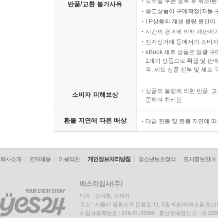
모바일 쿠폰 등록 후 취소/환
반품/교환 불가사유
중고상품이 구매확정(자동 
LP상품의 재생 불량 원인이 기
시간의 경과에 의해 재판매가
전자상거래 등에서의 소비자
eBook 세트 상품은 일괄 
1개의 상품으로 취급 및 판매
우, 세트 상품 전부 및 세트
상품의 불량에 의한 반품, 교
소비자 피해보상
준하여 처리됨
환불 지연에 따른 배상
대금 환불 및 환불 지연에 
회사소개
인재채용
이용약관
개인정보처리방침
청소년보호정책
도서홍보안내
대표 : 김석환, 최세라
주소 : 서울시 영등포구 은행로 11, 5층~6층(여의도동,일신
사업자등록번호 : 229-81-37000 통신판매업신고 : 제 200