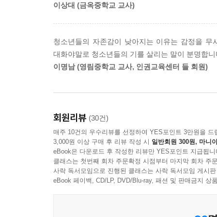
이상대 (금옥중학교 교사)
그러한 말하기 방식에는 비난하고 상처 줌으로써
무심코 혹은 다르게 말하고 듣는 방법을 알지 못해 
방식 역시 우리를 둘러싼 삶의 환경에서 자유로울 수
청소년들의 자존감이 낮아지는 이유는 감정을 무시당
그러한 어려움 역시 자연스러운 것으로 받아들이며
대화야말로 청소년들의 기를 살리는 말이 분명합니
것을 권유한다.
이명남 (영림중학교 교사, 인권교육센터 들 회원)
생생한 예와 활동을 통해 직접 경험하는 비폭력 대
30여 년 가까이 교사로 재직하고 비폭력 대화 
회원리뷰
(30건)
현장에서 만난 아이들의 경험을 비롯해 부모, 형제
매주 10건의 우수리뷰를 선정하여 YES포인트 3만원을 드
있어 독자들이 글의 내용을 이해하고 공감하는 데에
3,000원 이상 구매 후 리뷰 작성 시
일반회원 300원, 마니아
장이 끝날 때마다 활동 프로그램을 삽입해 교사와 학
eBook은 다운로드 후 작성한 리뷰만 YES포인트 지급됩니
클래스는 첫번째 회차 주문확정 시점부터 마지막 회차 주문
그를 통해 상대와 공명하는 경험은 우리 청소년들에
사락 독서모임으로 진행된 클래스는 사락 독서모임 게시판
eBook 페이백, CD/LP, DVD/Blu-ray, 패션 및 판매금