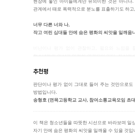
현장에 놓인 아이들에게만 유의미한 것은 아니다. 
관계에서 때로 폭력적으로 분노를 표출하기도 하고,
너무 다른 너와 나,
작고 여린 십대들 안에 숨은 평화의 씨앗을 일깨웁
비난이나 평가 없이 관찰하고, 필요와 느낌을 
청소년들의 일상과 밀접히 연결되어 있다. 자신의 
의식을 느끼는 것이 비폭력 대화의 출발이다. 이 
추천평
예를 통해 비폭력 대화를 우리 삶에서 어떻게 실천할
입과 귀를 열어 비폭력 대화를 시도하고 경험하게끔
판단이나 평가 없이 그대로 들어 주는 것만으로도
방법입니다.
넘어져도 괜찮아, 상처 나도 괜찮아
송형호 (면목고등학교 교사, 참여소통교육모임 초대
걸음마를 배우듯 시작하는 평화의 언어, 비폭력 대
이 책은 비폭력 대화가 무엇인지, 그것이 우리 삶
이 책은 청소년들을 따뜻한 시선으로 바라보며 일상
사회의 구성원으로 태어나 자라 온 우리는 ‘말하
자기 안에 숨은 평화의 씨앗을 일깨울 수 있을 것입
판단해 자기 잣대로 평가하거나, 남과 비교하거나