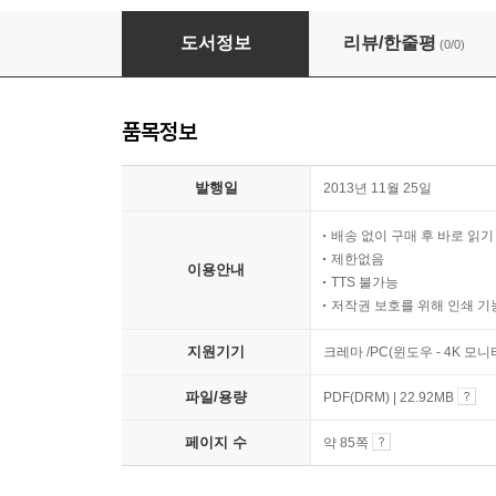
그리스도인이 된다는 것은 무엇인가?
도서정보
리뷰/한줄평
(0/0)
품목정보
발행일
2013년 11월 25일
배송 없이 구매 후 바로 읽
제한없음
이용안내
TTS 불가능
저작권 보호를 위해 인쇄 기
지원기기
크레마 /PC(윈도우 - 4K 모
파일/용량
PDF(DRM) | 22.92MB
페이지 수
약 85쪽