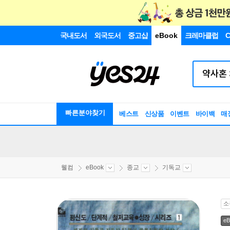
국내도서
외국도서
중고샵
eBook
크레마클럽
C
빠른분야찾기
베스트
신상품
이벤트
바이백
매
웰컴
eBook
종교
기독교
소
eB