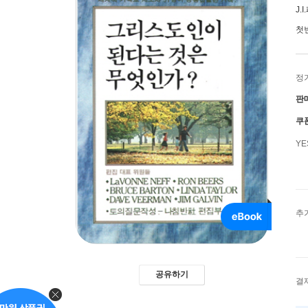
J.
첫
정
판
쿠
Y
추
공유하기
결