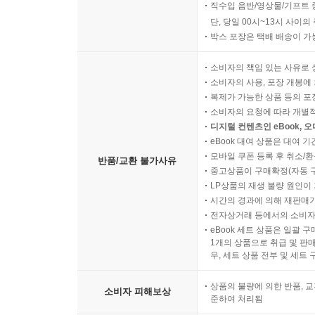
직수입 음반/영상물/기프트 
단, 당일 00시~13시 사이
박스 포장은 택배 배송이 가
소비자의 책임 있는 사유로 
소비자의 사용, 포장 개봉에 
복제가 가능한 상품 등의 포장을 
소비자의 요청에 따라 개별
디지털 컨텐츠인 eBook, 
eBook 대여 상품은 대여 기
모바일 쿠폰 등록 후 취소/환
반품/교환 불가사유
중고상품이 구매확정(자동 
LP상품의 재생 불량 원인이 기
시간의 경과에 의해 재판매가
전자상거래 등에서의 소비자
eBook 세트 상품은 일괄 
1개의 상품으로 취급 및 판매
우, 세트 상품 전부 및 세트
상품의 불량에 의한 반품, 교
소비자 피해보상
준하여 처리됨