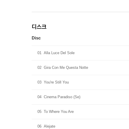
디스크
Disc
01
Alla Luce Del Sole
02
Gira Con Me Questa Notte
03
You're Still You
04
Cinema Paradiso (Se)
05
To Where You Are
06
Alejate