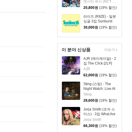
집 YO-I-DON! / BOY
엔시티 위시 (NCT WISH)
MEETS GIRL [통상판
20,800
원
(19% 할인)
YO-I-DON! Ver.]
라이즈 (RIIZE) - 일본
싱글 3집 Sunburst
[초회한정반 B]
30,000
원
(19% 할인)
이 분야 신상품
더보기
AJR (에이제이알) - 2
집 The Click [2LP]
AJR
62,000
원
(19% 할인)
Sting (스팅) - The
Night Watch: Live At
The Rijksmuseum
Sting
28,600
원
(19% 할인)
Jorja Smith (조자 스
미스) - 3집 What Are
The Odds [스플래터
Jorja Smith
컬러 LP]
66,300
원
(19% 할인)