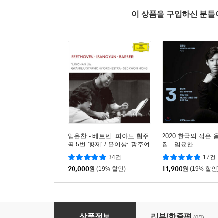
이 상품을 구입하신 분
임윤찬 - 베토벤: 피아노 협주
2020 한국의 젊은 
곡 5번 '황제' / 윤이상: 광주여
집 - 임윤찬
영원히 / 바버: 현을 위한 아
34건
17건
다지오 (Beethoven / Isang Y
un / Barber)
20,000
원
(19% 할인)
11,900
원
(19% 할인
Josh Groban (조쉬 그로반) - Josh Groban (Del
상품정보
리뷰/한줄평
(0/0)