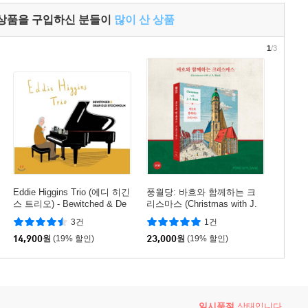
 상품을 구입하신 분들이
많이 산 상품
1
/3
Eddie Higgins Trio (에디 히긴
풍월당: 바흐와 함께하는 크
스 트리오) - Bewitched & De
리스마스 (Christmas with J.
ar Old Stockholm
S. Bach)
3건
1건
14,900
원
(19% 할인)
23,000
원
(19% 할인)
일시품절
상태입니다.