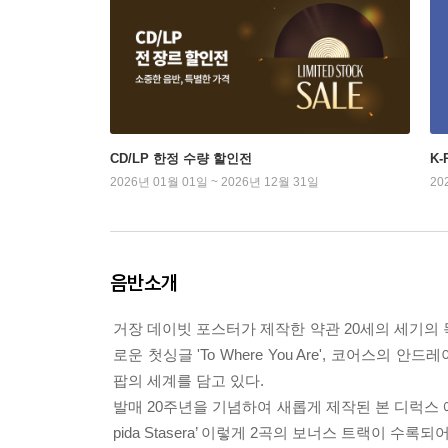
CD/LP 한정 수량 할인전
K
2026년 01월 01일 ~ 2026년 12월 31일
20
음반소개
거장 데이빗 포스터가 제작한 약관 20세의 세기의 목소리
로운 첫싱글 'To Where You Are', 코어스의 안드레
팝의 세계를 담고 있다.
발매 20주년을 기념하여 새롭게 제작된 본 디럭스 에디션은
pida Stasera’ 이렇게 2곡의 보너스 트랙이 수록되