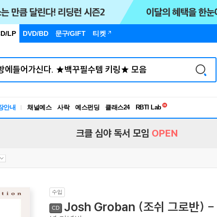
D/LP
DVD/BD
문구
/GIFT
티켓
독서유형검사
장안내
채널예스
사락
예스펀딩
클래스24
RBTI Lab
독서유형검사
크클 심야 독서 모임
OPEN
수입
Josh Groban (조쉬 그로반) - J
CD