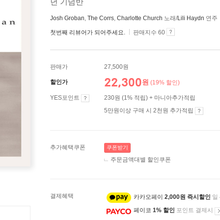
년 기념반
Josh Groban
,
The Corrs
,
Charlotte Church
노래/
Lili Haydn
연주
첫번째 리뷰어가 되어주세요.
판매지수 60
판매가
27,500원
22,300
원
할인가
(19% 할인)
YES포인트
230원 (1% 적립) + 마니아추가적립
5만원이상 구매 시 2천원 추가적립
추가혜택쿠폰
쿠폰받기
주문금액대별 할인쿠폰
결제혜택
카카오페이
2,000원 즉시할인
일
페이코
1% 할인
포인트 결제시