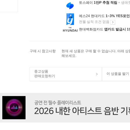
토스페이
1만P 추첨 적립
+ 생애
예스24 현대카드
1~3% YES포
전월 실적 조건 없음
현대백화점카드
앱카드 발급시 1
구매 시 참고사항
현재 새 상품은 구매 할 수 없습니다. 아래 
해보세요.
중고상품
이 상품을 팔기
판매요청하기