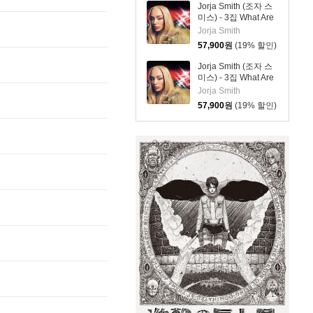
Jorja Smith (조자 스
미스) - 3집 What Are
The Odds [심플 오렌
Jorja Smith
지 컬러 LP]
57,900
원
(19% 할인)
Jorja Smith (조자 스
미스) - 3집 What Are
The Odds [심플 바이
Jorja Smith
올렛 컬러 LP]
57,900
원
(19% 할인)