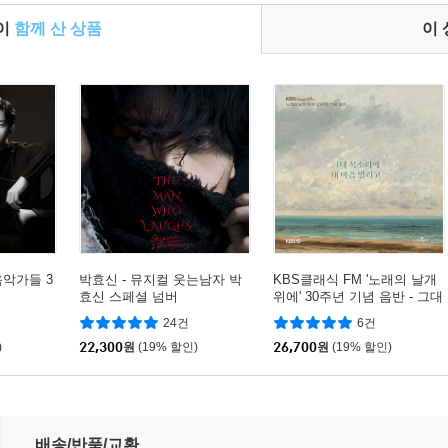
들이
함께 산 상품
이
음악가들 3
박효신 - 뮤지컬 웃는남자 박
KBS클래식 FM '노래의 날개
효신 스페셜 넘버
위에' 30주년 기념 음반 - 그대
목소리에 내 마음 열리고
24건
6건
)
22,300
원
(19% 할인)
26,700
원
(19% 할인)
uxe Edition)
배송/반품/교환