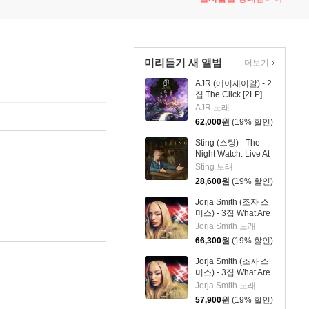
미리듣기 새 앨범
더보기
AJR (에이제이알) - 2
집 The Click [2LP]
AJR 노래
62,000
원
(19% 할인)
Sting (스팅) - The
Night Watch: Live At
The Rijksmuseum
Sting 노래
28,600
원
(19% 할인)
Jorja Smith (조자 스
미스) - 3집 What Are
The Odds [스플래터
Jorja Smith 노래
컬러 LP]
66,300
원
(19% 할인)
Jorja Smith (조자 스
미스) - 3집 What Are
The Odds [심플 오렌
Jorja Smith 노래
지 컬러 LP]
57,900
원
(19% 할인)