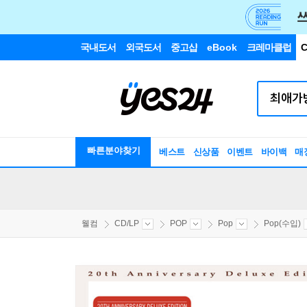
국내도서
외국도서
중고샵
eBook
크레마클럽
C
빠른분야찾기
베스트
신상품
이벤트
바이백
매
웰컴
CD/LP
POP
Pop
Pop(수입)