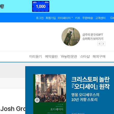
로그인
회원가입
마이페이지
카트
주문/배송
고객센터
Gl
미리듣기
예약음반
Vinyl전문관
스타샵
해외구매
osh Groban (Deluxe Edition)
발매 20주