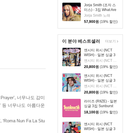
Jorja Smith (조자 스
미스) - 3집 What Are
The Odds [심플 바이
Jorja Smith 노래
올렛 컬러 LP]
57,900
원
(19% 할인)
이 분야 베스트셀러
더보기
엔시티 위시 (NCT
WISH) - 일본 싱글 3
집 YO-I-DON! / BOY
엔시티 위시 (NCT WISH)
MEETS GIRL [통상판
20,800
원
(19% 할인)
BOY MEETS GIRL
Ver.]
엔시티 위시 (NCT
WISH) - 일본 싱글 3
집 YO-I-DON! / BOY
엔시티 위시 (NCT WISH)
MEETS GIRL [YUSHI
20,800
원
(19% 할인)
Ver.]
rayer', 너무나도 감미
라이즈 (RIIZE) - 일본
cent' 등 너무나도 아름다운
싱글 3집 Sunburst
[INITIAL PRESS]
18,100
원
(19% 할인)
a Nun Fa La Stu
엔시티 위시 (NCT
WISH) - 일본 싱글 3