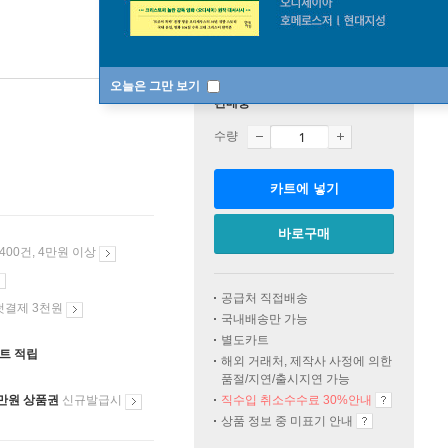
오늘은 그만 보기
판매중
수량
카트에 넣기
바로구매
 400건, 4만원 이상
공급처 직접배송
첫결제 3천원
국내배송만 가능
별도카트
인트 적립
해외 거래처, 제작사 사정에 의한
품절/지연/출시지연 가능
만원 상품권
신규발급시
직수입 취소수수료 30%안내
상품 정보 중 미표기 안내