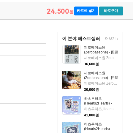
24,500
카트에 넣기
바로구매
원
이 분야 베스트셀러
더보기
제로베이스원
(Zerobaseone) - 回歸
Love (CD+Random
제로베이스원,Zerobaseone
Photobook) (초회생
36,600
원
산한정반)(CD)
제로베이스원
(Zerobaseone) - 回歸
Love (성한빈 Ver.)
제로베이스원,Zerobaseone
(완전생산한정반)
30,000
원
(CD)
하츠투하츠
(Hearts2Hearts) -
Iconic Heart (초회한
하츠투하츠,Hearts2Hearts
정반 A)(CD)
41,000
원
하츠투하츠
(Hearts2Hearts) -