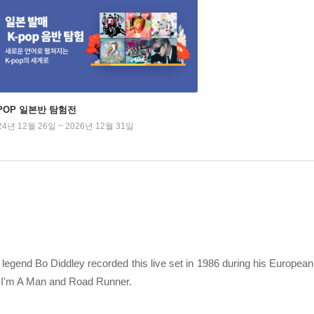
-POP 일본반 탐험전
24년 12월 26일 ~ 2026년 12월 31일
legend Bo Diddley recorded this live set in 1986 during his Europea
a,I'm A Man and Road Runner.