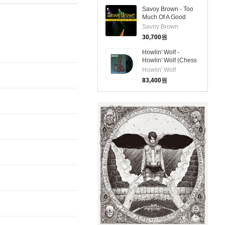
(Ltd)(180g Colored
Savoy Brown - Too
2LP)
Much Of A Good
Thing: The Savoy
Savoy Brown
Brown Collection
30,700
원
1992-2007 (CD)
Howlin' Wolf -
Howlin' Wolf (Chess
75 Series)(180g
Howlin' Wolf
Mono LP)
83,400
원