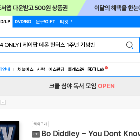
D/LP
DVD/BD
문구
/GIFT
티켓
독서유형검사
RBTI Lab
장안내
채널예스
사락
예스펀딩
클래스24
독서유형검사
크클 심야 독서 모임
OPEN
해외구매
Bo Diddley - You Dont Kno
CD