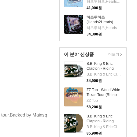
Iconic Heart (초회한
하츠투하츠,Hearts2Hearts
정반 C)(CD)
41,000
원
하츠투하츠
(Hearts2Hearts) -
Iconic Heart (초회한
하츠투하츠,Hearts2Hearts
정반 D)(CD)
34,300
원
이 분야 신상품
더보기
B.B. King & Eric
Clapton - Riding
With The King
B.B. King & Eric Clapton
(Remastered)
34,900
원
(Extended Edition)
(Digipack)(CD)
ZZ Top - World Wide
Texas Tour (Rhino
Spirit Of '76 Series)
ZZ Top
(140g LP)
58,200
원
n tour.Backed by Mainsq
B.B. King & Eric
Clapton - Riding
With The King
B.B. King & Eric Clapton
(Remastered)
85,900
원
(Extended Edition)