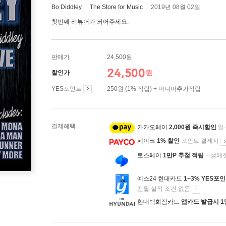
Bo Diddley
The Store for Music
2019년 08월 02일
첫번째 리뷰어가 되어주세요.
판매가
24,500원
24,500
원
할인가
YES포인트
250원 (1% 적립) + 마니아추가적립
결제혜택
카카오페이
2,000원 즉시할인
일
페이코
1% 할인
포인트 결제시
토스페이
1만P 추첨 적립
+ 생애
예스24 현대카드
1~3% YES포
전월 실적 조건 없음
현대백화점카드
앱카드 발급시 1