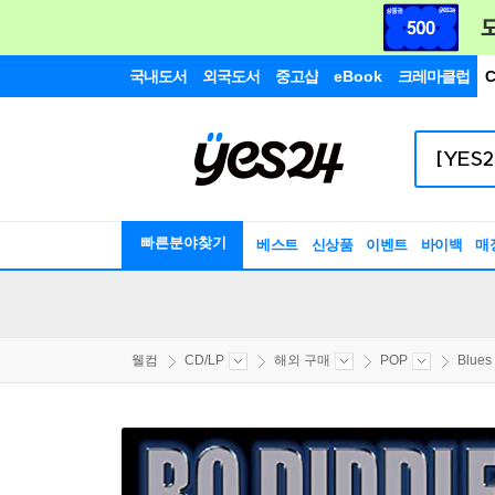
국내도서
외국도서
중고샵
eBook
크레마클럽
C
빠른분야찾기
베스트
신상품
이벤트
바이백
매
웰컴
CD/LP
해외 구매
POP
Blues