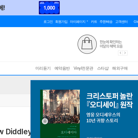
로그인
회원가입
마이페이지
카트
주문/배송
고객센터
Gl
미리듣기
예약음반
Vinyl전문관
스타샵
해외구매
w Diddley (CD)