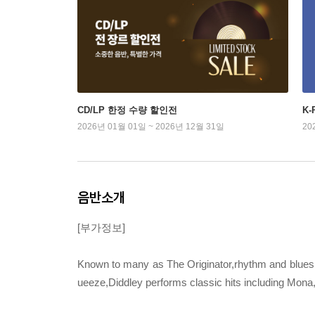
CD/LP 한정 수량 할인전
K
2026년 01월 01일 ~ 2026년 12월 31일
20
음반소개
[부가정보]
Known to many as The Originator,rhythm and blues 
ueeze,Diddley performs classic hits including Mon