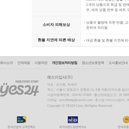
1개의 상품으로 취급 및 판매
우, 세트 상품 전부 및 세트
상품의 불량에 의한 반품, 교
소비자 피해보상
준하여 처리됨
환불 지연에 따른 배상
대금 환불 및 환불 지연에 
회사소개
인재채용
이용약관
개인정보처리방침
청소년보호정책
도서홍보안내
대표 : 김석환, 최세라
주소 : 서울시 영등포구 은행로 11, 5층~6층(여의도동,일신
사업자등록번호 : 229-81-37000 통신판매업신고 : 제 200
이메일 : yes24help@yes24.com 호스팅 서비스사업자 :
Copyright ⓒ YES24 Corp. All Rights Reserved.