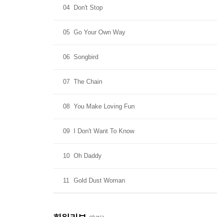
04
Don't Stop
05
Go Your Own Way
06
Songbird
07
The Chain
08
You Make Loving Fun
09
I Don't Want To Know
10
Oh Daddy
11
Gold Dust Woman