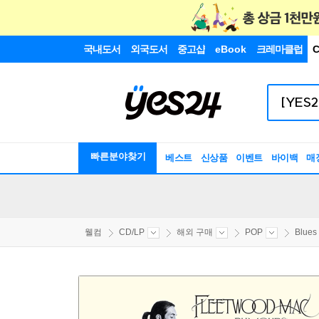
국내도서
외국도서
중고샵
eBook
크레마클럽
C
빠른분야찾기
베스트
신상품
이벤트
바이백
매
웰컴
CD/LP
해외 구매
POP
Blues