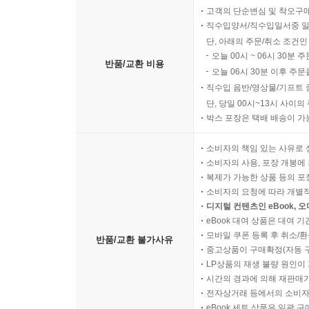
고객의 단순변심 및 착오구
직수입양서/직수입일서중 일
단, 아래의 주문/취소 조건인
오늘 00시 ~ 06시 30분 
반품/교환 비용
오늘 06시 30분 이후 주문
직수입 음반/영상물/기프트 
단, 당일 00시~13시 사이
박스 포장은 택배 배송이 가
소비자의 책임 있는 사유로 
소비자의 사용, 포장 개봉에 
복제가 가능한 상품 등의 포장을 
소비자의 요청에 따라 개별
디지털 컨텐츠인 eBook, 
eBook 대여 상품은 대여 기
모바일 쿠폰 등록 후 취소/환
반품/교환 불가사유
중고상품이 구매확정(자동 
LP상품의 재생 불량 원인이 기
시간의 경과에 의해 재판매가
전자상거래 등에서의 소비자
eBook 세트 상품은 일괄 