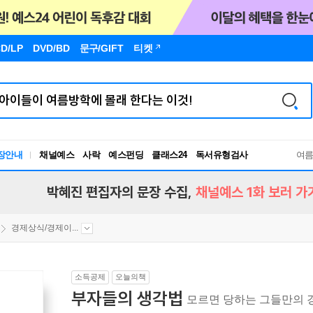
D/LP
DVD/BD
문구
/GIFT
티켓
장안내
채널예스
사락
예스펀딩
클래스24
독서유형검사
여
RBTI Lab
독서유형검사
박혜진 편집자의 문장 수집,
채널예스 1화 보러 가
경제상식/경제이...
소득공제
오늘의책
부자들의 생각법
모르면 당하는 그들만의 