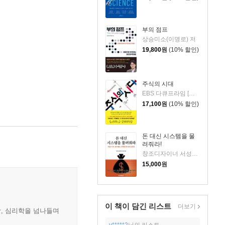
부의 점프
상승미소(이명로) 저
19,800
원
(10% 할인)
주식의 시대
EBS 다큐프라임 [주식의 시대] 제작진 저
17,100
원
(10% 할인)
돈 대신 시스템을 물
려줘라!
창조디자이너 서성필 저
15,000
원
이 책이 담긴
리스트
더보기
학, 심리학을 넘나들며
y*****2
님의 리스트