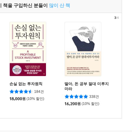
이 책을 구입하신 분들이
많이 산 책
3
/4
손실 없는 투자원칙
딸아, 돈 공부 절대 미루지
마라
184건
338건
18,000
원
(10% 할인)
16,200
원
(10% 할인)