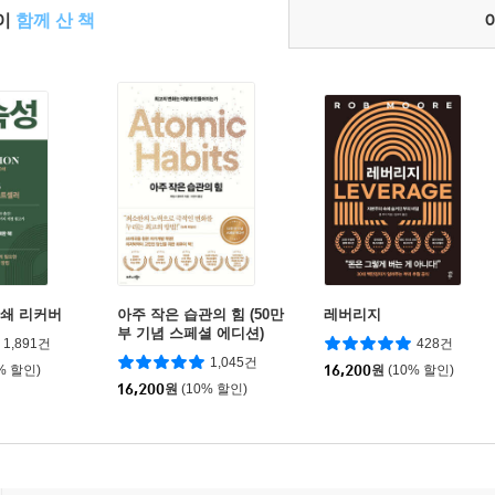
들이
함께 산 책
0쇄 리커버
아주 작은 습관의 힘 (50만
레버리지
부 기념 스페셜 에디션)
1,891건
428건
1,045건
% 할인)
16,200
원
(10% 할인)
16,200
원
(10% 할인)