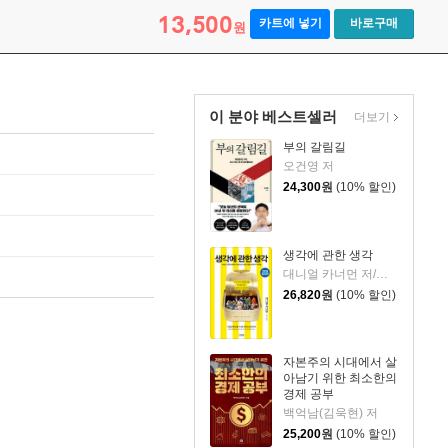
13,500
카트에 넣기
바로구매
원
이 분야 베스트셀러
더보기
부의 갈림길
오건영 저
24,300
원
(10% 할인)
생각에 관한 생각
대니얼 카너먼 저/이창신 역
26,820
원
(10% 할인)
자본주의 시대에서 살
아남기 위한 최소한의
경제 공부
백억남(김욱현) 저
25,200
원
(10% 할인)