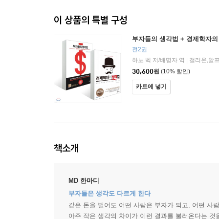
이 상품의 특별 구성
부자들의 생각법 + 경제학자의
전2권
하노 벡 저/배명자 역
갤리온,알
|
30,600
원
(10% 할인)
카트에 넣기
책소개
MD 한마디
부자들은 생각도 다르게 한다
같은 돈을 벌어도 어떤 사람은 부자가 되고, 어떤 사
아주 작은 생각의 차이가 이런 결과를 불러온다는 것을