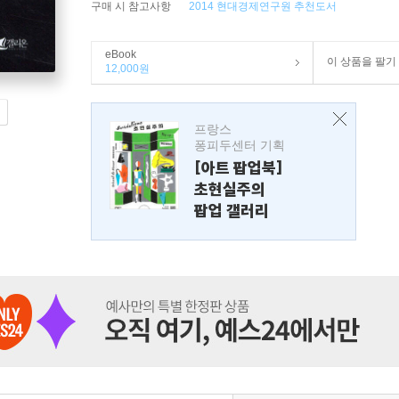
구매 시 참고사항
2014 현대경제연구원 추천도서
eBook
이 상품을 팔기
12,000원
프랑스
퐁피두센터 기획
[아트 팝업북]
초현실주의
팝업 갤러리