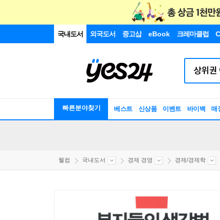
국내도서
외국도서
중고샵
eBook
크레마클럽
C
빠른분야찾기
베스트
신상품
이벤트
바이백
매
웰컴
국내도서
경제 경영
경제/경제학