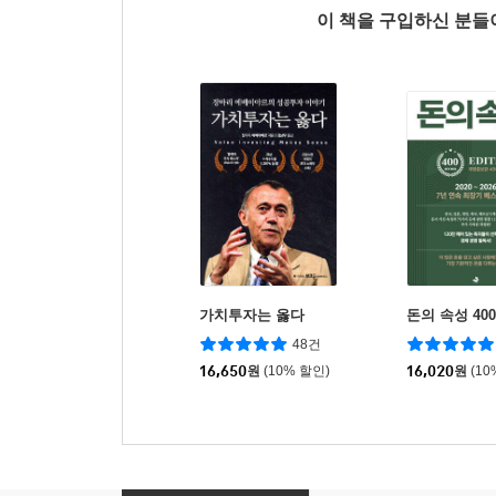
이 책을 구입하신 분
가치투자는 옳다
돈의 속성 40
48건
16,650
원
(10% 할인)
16,020
원
(10