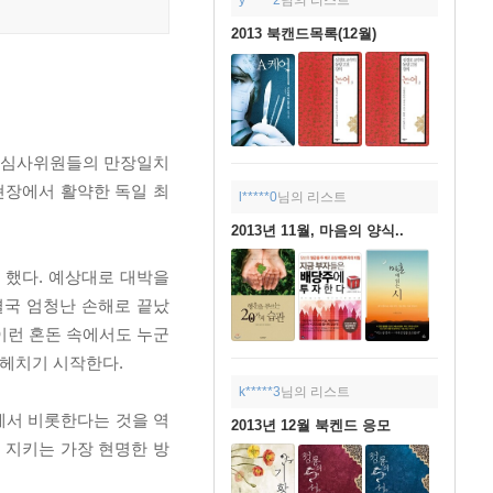
2013 북캔드목록(12월)
며 심사위원들의 만장일치
 현장에서 활약한 독일 최
l*****0
님의 리스트
2013년 11월, 마음의 양식..
 했다. 예상대로 대박을
결국 엄청난 손해로 끝났
이런 혼돈 속에서도 누군
파헤치기 시작한다.
k*****3
님의 리스트
에서 비롯한다는 것을 역
2013년 12월 북켄드 응모
, 지키는 가장 현명한 방