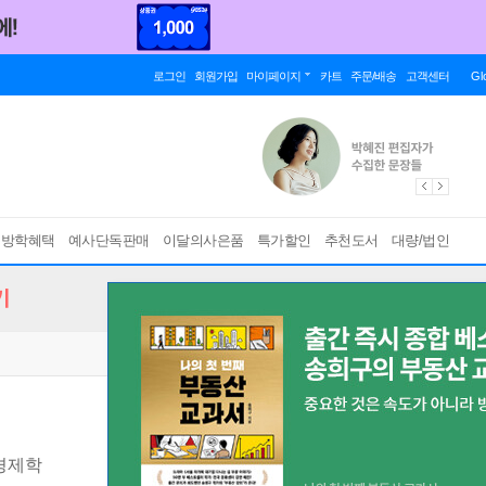
로그인
회원가입
마이페이지
카트
주문/배송
고객센터
Gl
름방학혜택
예사단독판매
이달의사은품
특가할인
추천도서
대량/법인
기
경제학