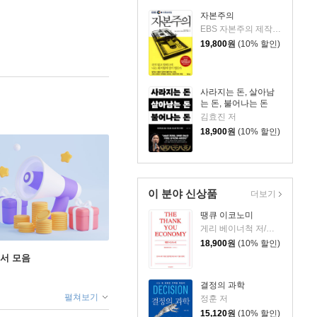
자본주의
EBS 자본주의 제작팀,정지은,고희정 저/EBS MEDIA 기획
19,800
원
(10% 할인)
사라지는 돈, 살아남
는 돈, 불어나는 돈
김효진 저
18,900
원
(10% 할인)
이 분야 신상품
더보기
땡큐 이코노미
게리 베이너척 저/박선주 역
18,900
원
(10% 할인)
도서 모음
결정의 과학
펼쳐보기
정훈 저
15,120
원
(10% 할인)