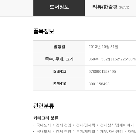
부자들의 생각법
도서정보
리뷰/한줄평
(92/33)
품목정보
발행일
2013년 10월 31일
쪽수, 무게, 크기
368쪽 | 532g | 152*225*30
ISBN13
9788901158495
ISBN10
8901158493
관련분류
카테고리 분류
국내도서
경제 경영
경제/경제학
경제상식/경제이야기
국내도서
경제 경영
투자/재테크
재무/자산관리
재테