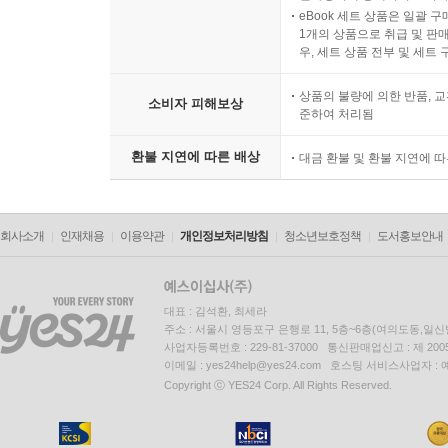
eBook 세트 상품은 일괄 
1개의 상품으로 취급 및 판매
우, 세트 상품 전부 및 세트
상품의 불량에 의한 반품, 교
소비자 피해보상
준하여 처리됨
환불 지연에 따른 배상
대금 환불 및 환불 지연에 
회사소개
인재채용
이용약관
개인정보처리방침
청소년보호정책
도서홍보안내
대표 : 김석환, 최세라
주소 : 서울시 영등포구 은행로 11, 5층~6층(여의도동,일신
사업자등록번호 : 229-81-37000 통신판매업신고 : 제 200
이메일 : yes24help@yes24.com 호스팅 서비스사업자 :
Copyright ⓒ YES24 Corp. All Rights Reserved.