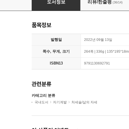
도서정보
리뷰/한줄평
(36/14)
품목정보
발행일
2022년 09월 13일
쪽수, 무게, 크기
264쪽 | 336g | 135*195*18
ISBN13
9791130692791
관련분류
카테고리 분류
국내도서
자기계발
처세술/삶의 자세