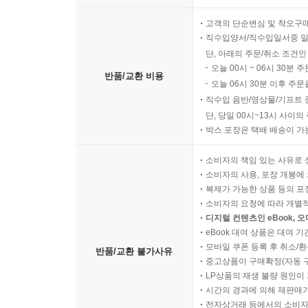
고객의 단순변심 및 착오구
직수입양서/직수입일서중 일
단, 아래의 주문/취소 조건인
오늘 00시 ~ 06시 30분 
반품/교환 비용
오늘 06시 30분 이후 주문
직수입 음반/영상물/기프트 
단, 당일 00시~13시 사이
박스 포장은 택배 배송이 가
소비자의 책임 있는 사유로 
소비자의 사용, 포장 개봉에 
복제가 가능한 상품 등의 포장을 
소비자의 요청에 따라 개별
디지털 컨텐츠인 eBook, 
eBook 대여 상품은 대여 기
모바일 쿠폰 등록 후 취소/환
반품/교환 불가사유
중고상품이 구매확정(자동 
LP상품의 재생 불량 원인이 기
시간의 경과에 의해 재판매가
전자상거래 등에서의 소비자