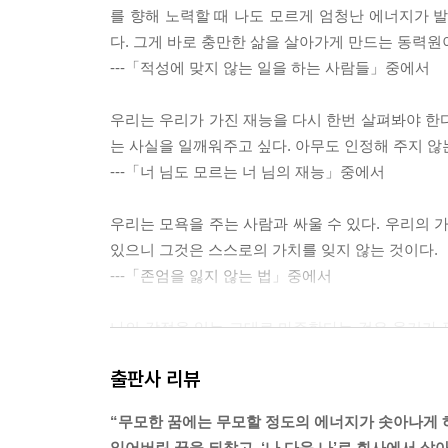
를 향해 노력할 때 나도 모르게 엄청난 에너지가 
다. 그게 바로 충만한 삶을 살아가게 만드는 동력원
---「적성에 맞지 않는 일을 하는 사람들」중에서
우리는 우리가 가진 재능을 다시 한번 살펴봐야 한
는 사실을 일깨워주고 싶다. 아무도 인정해 주지 않
---「너 님도 모르는 너 님의 재능」중에서
우리는 모욕을 주는 사람과 싸울 수 있다. 우리의 
있으니 그것은 스스로의 가치를 잊지 않는 것이다.
---「존엄을 잃지 않는 법」중에서
나의 감정을 있는 그대로 마주한다는 것은 용기가 
는 것만큼의 큰 과감함이 필요하다. 여기서 우리가 
출판사 리뷰
인간관계를 위해서는 나의 의사를 제대로 전달하는
라도 조금씩 작은 목소리로 “NO”를 표현하는 훈련을
“무모한 꿈에는 무모할 정도의 에너지가 솟아나게 하
---「착한 사람이 “NO” 하는 방법」중에서
잃어버린 꿈을 되찾고, ‘나 다운 나’로 회사에서 살