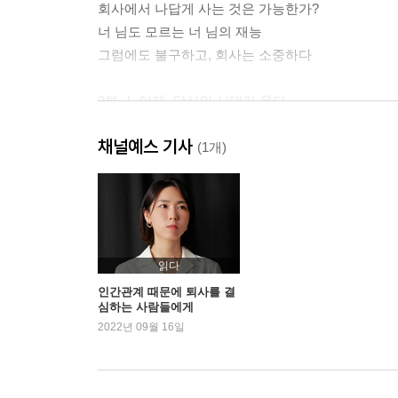
회사에서 나답게 사는 것은 가능한가?
너 님도 모르는 너 님의 재능
그럼에도 불구하고, 회사는 소중하다
2부 ｜ 이제, 당신의 시대가 온다
채널예스 기사
우리는 매 순간 새롭게 시작한다
(1개)
회의주의자들과 함께 일하는 법
존엄을 잃지 않는 법
단단한 마음을 갖기 위한 데일리 관리법
비판은 꼭 필요할까?
직장에서의 뒷담화에 대해
읽다
여자는 사무실 내 권력 싸움에 어떻게 임해야 하는
인간관계 때문에 퇴사를 결
심하는 사람들에게
팀원의 목소리가 팀장만큼 강해진 시대
2022년 09월 16일
3부 ｜ 직장 생활의 팔 할은 커뮤니케이션이다