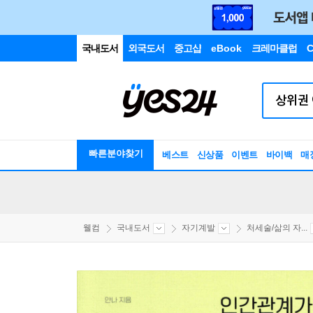
국내도서
외국도서
중고샵
eBook
크레마클럽
C
빠른분야찾기
베스트
신상품
이벤트
바이백
매
웰컴
국내도서
자기계발
처세술/삶의 자...