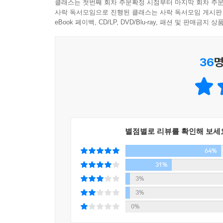
클래스는 첫번째 회차 주문확정 시점부터 마지막 회차 주문
수 있고, 집단을, 사회를 이해할 수 있다. 저
사락 독서모임으로 진행된 클래스는 사락 독서모임 게시판
깨달음이 혼자서 세상과 맞서 싸우고 있는 직장인들
eBook 페이백, CD/LP, DVD/Blu-ray, 패션 및 판매금
“넥타이를 맸다고 모두 신사는 아니다”
36
명
무례한 사람에게 “NO”를 표현하는 마음 훈련법
똑같은 물건도 사용하는 사람에 따라 유용한 도구가
따라 의미가 완전히 달라진다. 몰상식하다고 느껴
팀원과의 대면은 물론 혐오스럽다. 선량한 방법으로
적극적으로 방어할 줄 알아야 한다. 그런데 어디까
별점별로 리뷰를 확인해 보세
방안을 몸에 익혀두고 적극적으로 연습해야 함을 강조
64%
수 있는 솔루션을 제공한다. 작은 목소리도 큰 목소
내게 유리한 쪽으로 받아들일 수 있는 효과적이고
31%
나아가자면 ‘공손하지 않아도 된다’. 지나치게 
3%
미워하는 것은 나의 소중한 체력과 시간을 낭비할 
3%
때, 세상은, 그리고 나의 삶은 빛을 발하기 시작한다
0%