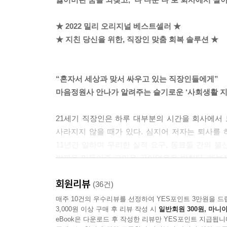
지름길로 가자. 내가 원하는 것을 알고 그것을 명
★ 2022 밀리 오리지널 베스트셀러 ★
말고 당신이 원하는 그 길로 직행하자. 나 자신을 
★ 지친 당신을 위한, 직장인 맞춤 회복 솔루션 ★
---「그래서 네가 진짜로 원하는 게 뭐야?」중에서
분노를 무기 삼아 상대에게 해를 가하려는 격정을 
“혼자서 세상과 맞서 싸우고 있는 직장인들에게”
철하게 생각해 보고 신중하게 행동하자. 결국 끝까
마음정원사 안나가 알려주는 슬기로운 ‘사회생활 지
이다.
---「넥타이를 맸다고 모두 신사는 아니다」중에서
21세기 직장인은 하루 대부분의 시간을 회사에서
사라지지 않을 때가 있다. 심지어 저자는 퇴사를
문제는 항상 답과 함께 주어진다. 다만 우리가 늘 
11년간 일하며 무리한 실적 요구, 동료들 간의 불
길로 이끌기 위해 제 역할을 충실히 하고 있다. 불
발판을 만들어준 고마운 곳이었음을 밝힌다. 해보지
눈으로 바라봐 주자. 그것이 우리에게 정답을 알려줄
결심한 데에는 인간관계 문제가 컸다. 주변 동료의
회원리뷰
망가졌다고 느꼈다. 어째서 나는 작은 일에도 예민
(36건)
---「삶의 고통을 마주하는 자세」중에서
대해 더 깊이 이해하기 위해 상담과 임상심리 
매주 10건의 우수리뷰를 선정하여 YES포인트 3만원을 드
3,000원 이상 구매 후 리뷰 작성 시
일반회원 300원, 마니아
출간됐고, 많은 직장인 독자들에게 ‘사회생활 지침
eBook은 다운로드 후 작성한 리뷰만 YES포인트 지급됩니
소통의 문제를 겪고 있는 기업을 돕는 ‘마음정원사 