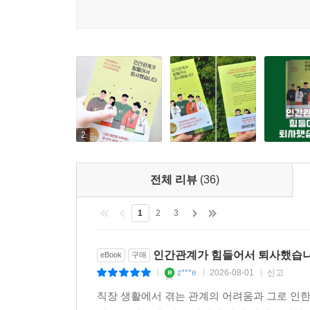
“어제의 내가 아니라, 오늘의 내 작은 행동이 내일
오늘부터 회사 안에 숨겨져 있는 보물을 부지런히
괴롭히는 무형의 괴물이 아니라, 사람이라는 실체
올라타서, 어디에서도 쉽게 얻을 수 없는 값진 경험
2
전체 리뷰
(36)
1
2
3
인간관계가 힘들어서 퇴사했습
eBook
구매
z***e
2026-08-01
신고
|
|
|
직장 생활에서 겪는 관계의 어려움과 그로 인한